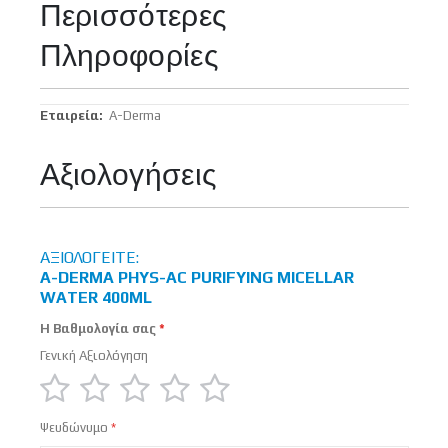
Περισσότερες
Πληροφορίες
Περισσότερες
A-Derma
Πληροφορίες
Αξιολογήσεις
ΑΞΙΟΛΟΓΕΊΤΕ:
A-DERMA PHYS-AC PURIFYING MICELLAR
WATER 400ML
Η Βαθμολογία σας
Γενική Αξιολόγηση
1
2
3
4
5
Ψευδώνυμο
star
stars
stars
stars
stars