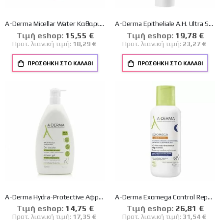
A-Derma Micellar Water Καθαρισμού Biology AC για Λιπαρές Επιδερμίδες 400ml
A-Derma Epitheliale A.H. Ultra Soothing Repairing Cream Καταπραϋντική Κρέμα Προσώπου Πολλαπλής Επανόρθωσης, 100ml
Tιμή eshop:
Ειδική
15,55 €
Tιμή eshop:
Ειδική
19,78 €
Τιμή
Τιμή
Προτ. λιανική τιμή:
18,29 €
Προτ. λιανική τιμή:
23,27 €
ΠΡΟΣΘΉΚΗ ΣΤΟ ΚΑΛΆΘΙ
ΠΡΟΣΘΉΚΗ ΣΤΟ ΚΑΛΆΘΙ
A-Derma Hydra-Protective Αφρόλουτρο σε Gel για Μαλλιά , Πρόσωπο & Σώμα για Ευαίσθητες Επιδερμίδες 750ml
A-Derma Exomega Control Repairing Emollient Night Cream Επανορθωτική Μαλακτική Κρέμα Νυκτός 400ml
Tιμή eshop:
Ειδική
14,75 €
Tιμή eshop:
Ειδική
26,81 €
Τιμή
Τιμή
Προτ. λιανική τιμή:
17,35 €
Προτ. λιανική τιμή:
31,54 €