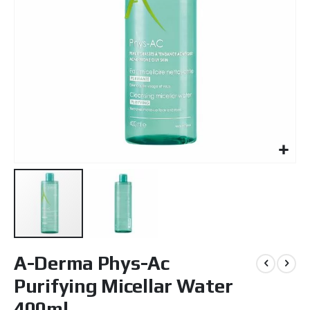
Μετάβαση
A-Derma Phys-Ac
στην
αρχή
Purifying Micellar Water
της
συλλογής
400ml