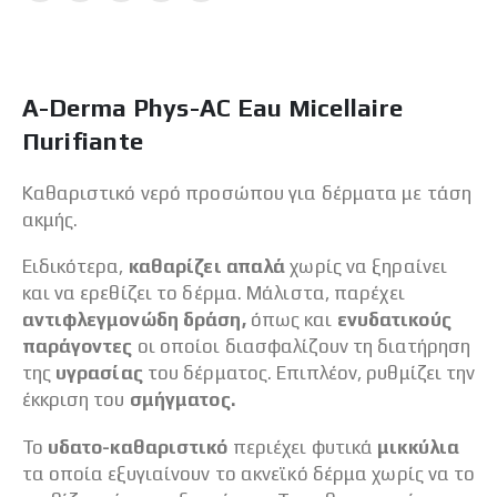
A-Derma Phys-AC Eau Μicellaire
Πurifiante
Καθαριστικό νερό προσώπου για δέρματα με τάση
ακμής.
Ειδικότερα,
καθαρίζει απαλά
χωρίς να ξηραίνει
και να ερεθίζει το δέρμα. Μάλιστα, παρέχει
αντιφλεγμονώδη
δράση,
όπως και
ενυδατικούς
παράγοντες
οι οποίοι διασφαλίζουν τη διατήρηση
της
υγρασίας
του δέρματος. Επιπλέον, ρυθμίζει την
έκκριση του
σμήγματος.
Το
υδατο-καθαριστικό
περιέχει φυτικά
μικκύλια
τα οποία εξυγιαίνουν το ακνεϊκό δέρμα χωρίς να το