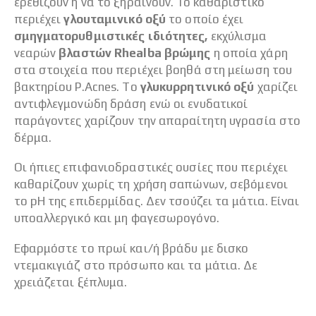
ερεθίζουν ή να το ξηραίνουν. Το καθαριστικό
περιέχει
γλουταμινικό οξύ
το οποίο έχει
σμηγματορυθμιστικές ιδιότητες,
εκχύλισμα
νεαρών
βλαστών Rhealba βρώμης
η οποία χάρη
στα στοιχεία που περιέχει βοηθά στη μείωση του
βακτηρίου P.Acnes. To
γλυκυρρητινικό οξύ
χαρίζει
αντιφλεγμονώδη δράση ενώ οι ενυδατικοί
παράγοντες χαρίζουν την απαραίτητη υγρασία στο
δέρμα.
Οι ήπιες επιφανιοδραστικές ουσίες που περιέχει
καθαρίζουν χωρίς τη χρήση σαπώνων, σεβόμενοι
το pH της επιδερμίδας. Δεν τσούζει τα μάτια. Είναι
υποαλλεργικό και μη φαγεσωρογόνο.
Εφαρμόστε το πρωί και/ή βράδυ με δισκο
ντεμακιγιάζ στο πρόσωπο και τα μάτια. Δε
χρειάζεται ξέπλυμα.