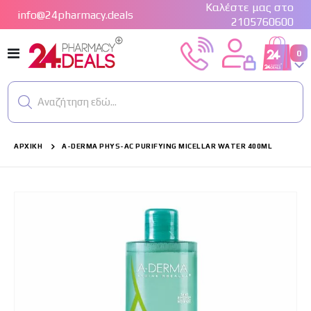
Καλέστε μας στο
info@24pharmacy.deals
2105760600
Εναλλαγή
στ
0
Cart
Πλοήγησης
Αναζήτηση εδώ...
ΑΡΧΙΚΉ
A-DERMA PHYS-AC PURIFYING MICELLAR WATER 400ML
Μετάβαση
στο
τέλος
της
συλλογής
εικόνων