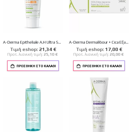
A-Derma Epitheliale A.H Ultra SPF50+ Προστατευτική Επανορθωτική Κρέμα Κατά των Σημαδιών 100ml
A-Derma Dermalibour + Cica Εξυγιαντική Επανορθωτική Κρέμα 100ml
Tιμή eshop:
Ειδική
21,34 €
Tιμή eshop:
Ειδική
17,00 €
Τιμή
Τιμή
Προτ. λιανική τιμή:
25,10 €
Προτ. λιανική τιμή:
20,00 €
ΠΡΟΣΘΉΚΗ ΣΤΟ ΚΑΛΆΘΙ
ΠΡΟΣΘΉΚΗ ΣΤΟ ΚΑΛΆΘΙ