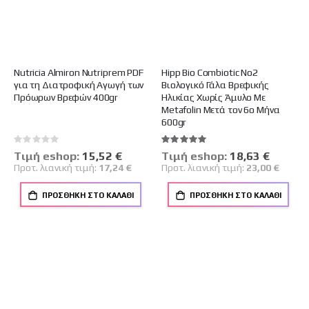
Nutricia Almiron Nutriprem PDF
Hipp Bio Combiotic No2
για τη Διατροφική Αγωγή των
Βιολογικό Γάλα Βρεφικής
Πρόωρων Βρεφών 400gr
Ηλικίας Χωρίς Άμυλο Mε
Metafolin Μετά τον 6ο Μήνα
600gr
Rating:
Βαθμολογία:
0%
100%
Tιμή eshop:
Ειδική
15,52 €
Tιμή eshop:
Ειδική
18,63 €
Τιμή
Τιμή
Προτ. λιανική τιμή:
17,24 €
Προτ. λιανική τιμή:
23,00 €
ΠΡΟΣΘΉΚΗ ΣΤΟ ΚΑΛΆΘΙ
ΠΡΟΣΘΉΚΗ ΣΤΟ ΚΑΛΆΘΙ