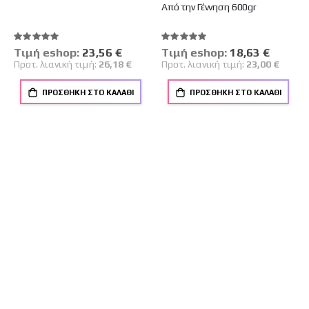
Από την Γέννηση 600gr
Βαθμολογία:
Βαθμολογία:
100%
100%
Tιμή eshop:
Ειδική
23,56 €
Tιμή eshop:
Ειδική
18,63 €
Τιμή
Τιμή
Προτ. λιανική τιμή:
26,18 €
Προτ. λιανική τιμή:
23,00 €
ΠΡΟΣΘΉΚΗ ΣΤΟ ΚΑΛΆΘΙ
ΠΡΟΣΘΉΚΗ ΣΤΟ ΚΑΛΆΘΙ