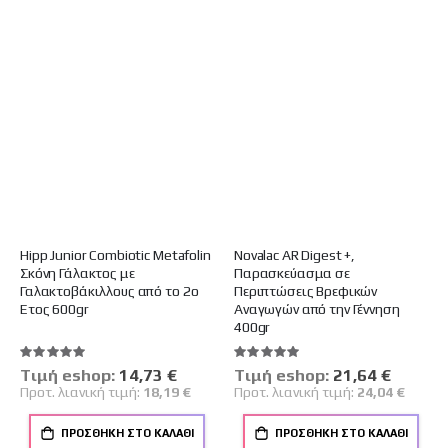
Hipp Junior Combiotic Metafolin
Novalac AR Digest +,
Σκόνη Γάλακτος με
Παρασκεύασμα σε
Γαλακτοβάκιλλους από το 2ο
Περιπτώσεις Βρεφικών
Έτος 600gr
Αναγωγών από την Γέννηση
400gr
Βαθμολογία:
Βαθμολογία:
100%
100%
Tιμή eshop:
Ειδική
14,73 €
Tιμή eshop:
Ειδική
21,64 €
Τιμή
Τιμή
Προτ. λιανική τιμή:
18,19 €
Προτ. λιανική τιμή:
24,04 €
ΠΡΟΣΘΉΚΗ ΣΤΟ ΚΑΛΆΘΙ
ΠΡΟΣΘΉΚΗ ΣΤΟ ΚΑΛΆΘΙ