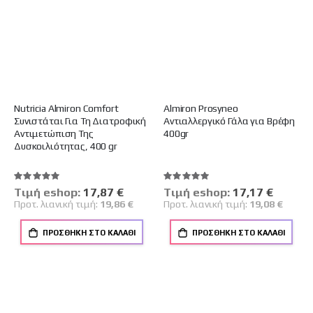
Nutricia Almiron Comfort
Almiron Prosyneo
Συνιστάται Για Τη Διατροφική
Αντιαλλεργικό Γάλα για Βρέφη
Αντιμετώπιση Της
400gr
Δυσκοιλιότητας, 400 gr
Βαθμολογία:
Βαθμολογία:
100%
100%
Tιμή eshop:
Ειδική
17,87 €
Tιμή eshop:
Ειδική
17,17 €
Τιμή
Τιμή
Προτ. λιανική τιμή:
19,86 €
Προτ. λιανική τιμή:
19,08 €
ΠΡΟΣΘΉΚΗ ΣΤΟ ΚΑΛΆΘΙ
ΠΡΟΣΘΉΚΗ ΣΤΟ ΚΑΛΆΘΙ