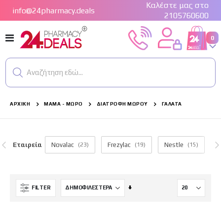
Καλέστε μας στο
info@24pharmacy.deals
2105760600
Εναλλαγή
στ
0
Cart
Πλοήγησης
Αναζήτηση εδώ...
ΑΡΧΙΚΉ
ΜΑΜΆ - ΜΩΡΌ
ΔΙΑΤΡΟΦΉ ΜΩΡΟΎ
ΓΆΛΑΤΑ
Εταιρεία
Novalac
(23)
Frezylac
(19)
Nestle
(15)
Τι
Ορίστε
FILTER
Αύξουσα
Κατεύθυνση