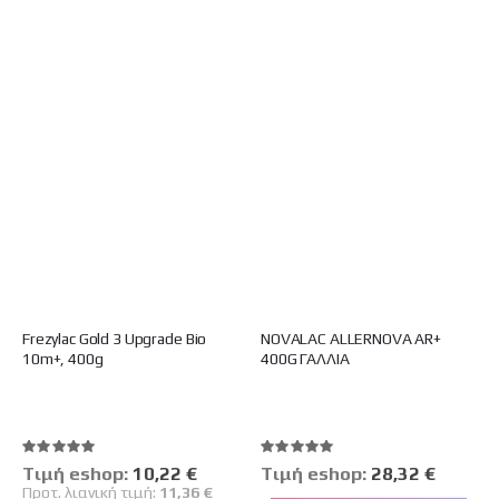
Frezylac Gold 3 Upgrade Bio
NOVALAC ALLERNOVA AR+
10m+, 400g
400G ΓΑΛΛΙΑ
Βαθμολογία:
Βαθμολογία:
100%
100%
Tιμή eshop:
Ειδική
10,22 €
Tιμή eshop:
28,32 €
Τιμή
Προτ. λιανική τιμή:
11,36 €