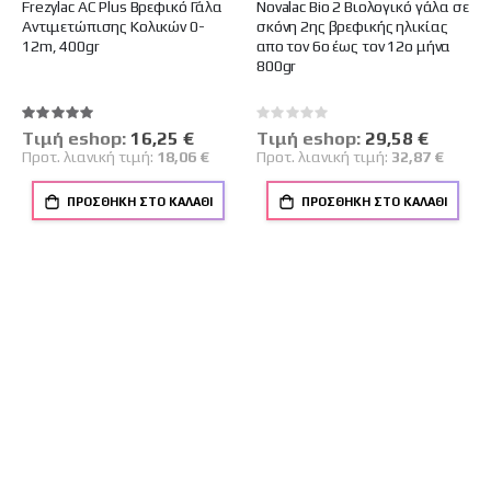
Frezylac AC Plus Βρεφικό Γάλα
Novalac Bio 2 Βιολογικό γάλα σε
Αντιμετώπισης Κολικών 0-
σκόνη 2ης βρεφικής ηλικίας
12m, 400gr
απο τον 6ο έως τον 12ο μήνα
800gr
Βαθμολογία:
Rating:
100%
0%
Tιμή eshop:
Ειδική
16,25 €
Tιμή eshop:
Ειδική
29,58 €
Τιμή
Τιμή
Προτ. λιανική τιμή:
18,06 €
Προτ. λιανική τιμή:
32,87 €
ΠΡΟΣΘΉΚΗ ΣΤΟ ΚΑΛΆΘΙ
ΠΡΟΣΘΉΚΗ ΣΤΟ ΚΑΛΆΘΙ