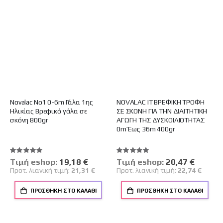
Novalac Νο1 0-6m Γάλα 1ης
NOVALAC IT ΒΡΕΦΙΚΗ ΤΡΟΦΗ
Ηλικίας Βρεφικό γάλα σε
ΣΕ ΣΚΟΝΗ ΓΙΑ ΤΗΝ ΔΙΑΙΤΗΤΙΚΗ
σκόνη 800gr
ΑΓΩΓΗ ΤΗΣ ΔΥΣΚΟΙΛΙΟΤΗΤΑΣ
0m Έως 36m 400gr
Βαθμολογία:
Βαθμολογία:
100%
100%
Tιμή eshop:
Ειδική
19,18 €
Tιμή eshop:
Ειδική
20,47 €
Τιμή
Τιμή
Προτ. λιανική τιμή:
21,31 €
Προτ. λιανική τιμή:
22,74 €
ΠΡΟΣΘΉΚΗ ΣΤΟ ΚΑΛΆΘΙ
ΠΡΟΣΘΉΚΗ ΣΤΟ ΚΑΛΆΘΙ