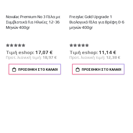
Novalac Premium Νο 3 Γάλα με
Frezylac Gold Upgrade 1
Συμβιοτικά Για Ηλικίες 12-36
Βιολογικό Γάλα για Βρέφη 0-6
Μηνών 400gr
μηνών 400gr
Βαθμολογία:
Βαθμολογία:
100%
100%
Tιμή eshop:
Ειδική
17,07 €
Tιμή eshop:
Ειδική
11,14 €
Τιμή
Τιμή
Προτ. λιανική τιμή:
18,97 €
Προτ. λιανική τιμή:
12,38 €
ΠΡΟΣΘΉΚΗ ΣΤΟ ΚΑΛΆΘΙ
ΠΡΟΣΘΉΚΗ ΣΤΟ ΚΑΛΆΘΙ