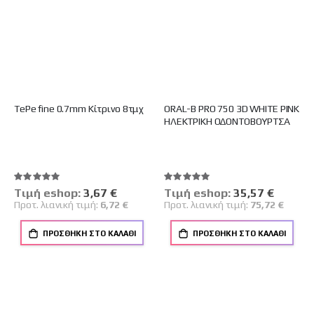
TePe fine 0.7mm Κίτρινο 8τμχ
ORAL-B PRO 750 3D WHITE PINK
ΗΛΕΚΤΡΙΚΗ ΟΔΟΝΤΟΒΟΥΡΤΣΑ
Βαθμολογία:
Βαθμολογία:
100%
100%
Tιμή eshop:
Ειδική
3,67 €
Tιμή eshop:
Ειδική
35,57 €
Τιμή
Τιμή
Προτ. λιανική τιμή:
6,72 €
Προτ. λιανική τιμή:
75,72 €
ΠΡΟΣΘΉΚΗ ΣΤΟ ΚΑΛΆΘΙ
ΠΡΟΣΘΉΚΗ ΣΤΟ ΚΑΛΆΘΙ