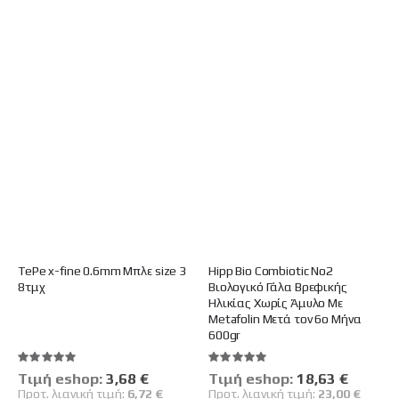
TePe x-fine 0.6mm Μπλε size 3
Hipp Bio Combiotic No2
8τμχ
Βιολογικό Γάλα Βρεφικής
Ηλικίας Χωρίς Άμυλο Mε
Metafolin Μετά τον 6ο Μήνα
600gr
Βαθμολογία:
Βαθμολογία:
100%
100%
Tιμή eshop:
Ειδική
3,68 €
Tιμή eshop:
Ειδική
18,63 €
Τιμή
Τιμή
Προτ. λιανική τιμή:
6,72 €
Προτ. λιανική τιμή:
23,00 €