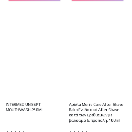
INTERMED UNISEPT
Apivita Men's Care After Shave
MOUTHWASH 250ML
Balm Ενυδατικό After Shave
κατά των Ερεθισμών με
βάλσαμο & πρόπολη, 100ml