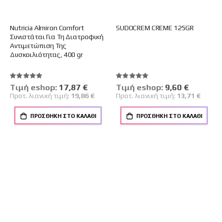
Nutricia Almiron Comfort
SUDOCREM CREME 125GR
Συνιστάται Για Τη Διατροφική
Αντιμετώπιση Της
Δυσκοιλιότητας, 400 gr
Βαθμολογία:
Βαθμολογία:
100%
100%
Tιμή eshop:
Ειδική
17,87 €
Tιμή eshop:
Ειδική
9,60 €
Τιμή
Τιμή
Προτ. λιανική τιμή:
19,86 €
Προτ. λιανική τιμή:
13,71 €
ΠΡΟΣΘΉΚΗ ΣΤΟ ΚΑΛΆΘΙ
ΠΡΟΣΘΉΚΗ ΣΤΟ ΚΑΛΆΘΙ