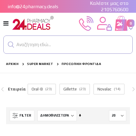
Καλέστε μας στο
info@24pharmacy.deals
2105760600
Εναλλαγή
στ
0
Cart
Πλοήγησης
Αναζήτηση εδώ...
ΑΡΧΙΚΉ
SUPER MARKET
ΠΡΟΣΩΠΙΚΉ ΦΡΟΝΤΊΔΑ
Εταιρεία
Oral-B
(23)
Gillette
(23)
Novalac
(14)
Κα
Ορίστε
FILTER
Αύξουσα
Κατεύθυνση