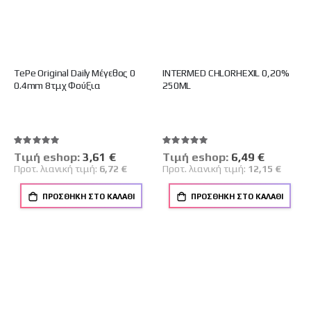
TePe Original Daily Μέγεθος 0
INTERMED CHLORHEXIL 0,20%
0.4mm 8τμχ Φούξια
250ML
Βαθμολογία:
Βαθμολογία:
100%
100%
Tιμή eshop:
Ειδική
3,61 €
Tιμή eshop:
Ειδική
6,49 €
Τιμή
Τιμή
Προτ. λιανική τιμή:
6,72 €
Προτ. λιανική τιμή:
12,15 €
ΠΡΟΣΘΉΚΗ ΣΤΟ ΚΑΛΆΘΙ
ΠΡΟΣΘΉΚΗ ΣΤΟ ΚΑΛΆΘΙ