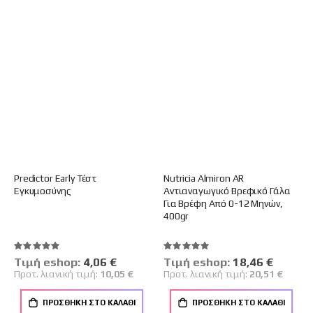
Predictor Early Τέστ
Nutricia Almiron AR
Εγκυμοσύνης
Αντιαναγωγικό Βρεφικό Γάλα
Για Βρέφη Από 0-12 Μηνών,
400gr
Βαθμολογία:
Βαθμολογία:
100%
100%
Tιμή eshop:
Ειδική
4,06 €
Tιμή eshop:
Ειδική
18,46 €
Τιμή
Τιμή
Προτ. λιανική τιμή:
10,05 €
Προτ. λιανική τιμή:
20,51 €
ΠΡΟΣΘΉΚΗ ΣΤΟ ΚΑΛΆΘΙ
ΠΡΟΣΘΉΚΗ ΣΤΟ ΚΑΛΆΘΙ