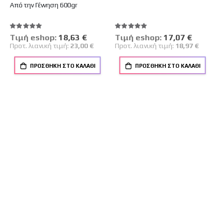
Από την Γέννηση 600gr
Βαθμολογία:
Βαθμολογία:
100%
100%
Tιμή eshop:
Ειδική
18,63 €
Tιμή eshop:
Ειδική
17,07 €
Τιμή
Τιμή
Προτ. λιανική τιμή:
23,00 €
Προτ. λιανική τιμή:
18,97 €
ΠΡΟΣΘΉΚΗ ΣΤΟ ΚΑΛΆΘΙ
ΠΡΟΣΘΉΚΗ ΣΤΟ ΚΑΛΆΘΙ