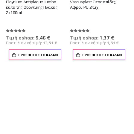
Elgydium Antiplaque Jumbo
Varousplast Ωτοασπίδες
κατά της Οδοντικής Πλάκας
Αφρού PU 2τμχ
2x100ml
Βαθμολογία:
Βαθμολογία:
100%
100%
Tιμή eshop:
Ειδική
9,46 €
Tιμή eshop:
Ειδική
1,37 €
Τιμή
Τιμή
Προτ. λιανική τιμή:
13,51 €
Προτ. λιανική τιμή:
1,61 €
ΠΡΟΣΘΉΚΗ ΣΤΟ ΚΑΛΆΘΙ
ΠΡΟΣΘΉΚΗ ΣΤΟ ΚΑΛΆΘΙ