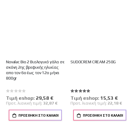
Novalac Bio 2 Βιολογικό γάλα σε
SUDOCREM CREAM 250G
σκόνη 2ης βρεφικής ηλικίας
απο τον 6ο έως τον 12ο μήνα
800gr
Rating:
Βαθμολογία:
0%
100%
Tιμή eshop:
Ειδική
29,58 €
Tιμή eshop:
Ειδική
15,53 €
Τιμή
Τιμή
Προτ. λιανική τιμή:
32,87 €
Προτ. λιανική τιμή:
22,18 €
ΠΡΟΣΘΉΚΗ ΣΤΟ ΚΑΛΆΘΙ
ΠΡΟΣΘΉΚΗ ΣΤΟ ΚΑΛΆΘΙ