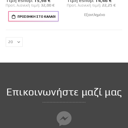
Tιμή eshop:
15,98 €
Tιμή eshop:
14,46 €
Τιμή
Τιμή
Προτ. λιανική τιμή:
32,00 €
Προτ. λιανική τιμή:
22,25 €
Εξαντλημένο
ΠΡΟΣΘΉΚΗ ΣΤΟ ΚΑΛΆΘΙ
Επικοινωνήστε μαζί μας