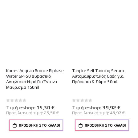
Korres Aegean Bronze Biphase
Tanpire Self Tanning Serum
Water SPF50 Διφασικό
Αυτομαυριστικός Ορός για
Αντηλιακό Νερό Για Έντονο
Πρόσωπο & Σώμα 50ml
Μαύρισμα 150ml
Rating:
Rating:
0%
0%
Tιμή eshop:
Ειδική
15,30 €
Tιμή eshop:
Ειδική
39,92 €
Τιμή
Τιμή
Προτ. λιανική τιμή:
25,50 €
Προτ. λιανική τιμή:
46,97 €
ΠΡΟΣΘΉΚΗ ΣΤΟ ΚΑΛΆΘΙ
ΠΡΟΣΘΉΚΗ ΣΤΟ ΚΑΛΆΘΙ