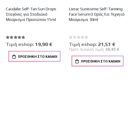
Caudalie Self-Tan Sun Drops
Lierac Sunissime Self-Tanning
Σταγόνες για Σταδιακό
Face Serum Ο Ορός Για Τεχνητό
Μαύρισμα Προσώπου 15ml
Μαύρισμα 30ml
Βαθμολογία:
Rating:
100%
0%
Tιμή eshop:
19,90 €
Tιμή eshop:
Ειδική
21,51 €
Τιμή
Προτ. λιανική τιμή:
36,45 €
ΠΡΟΣΘΉΚΗ ΣΤΟ ΚΑΛΆΘΙ
ΠΡΟΣΘΉΚΗ ΣΤΟ ΚΑΛΆΘΙ