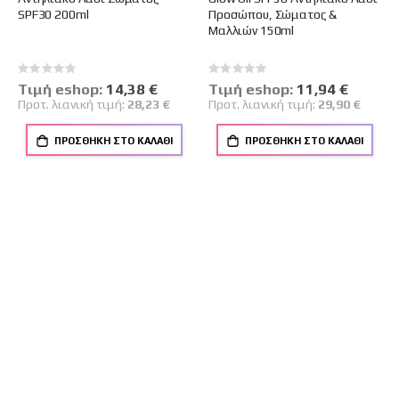
SPF30 200ml
Προσώπου, Σώματος &
Μαλλιών 150ml
Rating:
Rating:
0%
0%
Tιμή eshop:
Ειδική
14,38 €
Tιμή eshop:
Ειδική
11,94 €
Τιμή
Τιμή
Προτ. λιανική τιμή:
28,23 €
Προτ. λιανική τιμή:
29,90 €
ΠΡΟΣΘΉΚΗ ΣΤΟ ΚΑΛΆΘΙ
ΠΡΟΣΘΉΚΗ ΣΤΟ ΚΑΛΆΘΙ