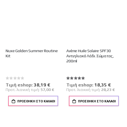
Nuxe Golden Summer Routine
Avène Huile Solaire SPF30
Kit
Αντιηλιακό Λάδι Σώματος,
200ml
Rating:
Βαθμολογία:
0%
100%
Tιμή eshop:
Ειδική
38,19 €
Tιμή eshop:
Ειδική
18,35 €
Τιμή
Τιμή
Προτ. λιανική τιμή:
57,00 €
Προτ. λιανική τιμή:
28,23 €
ΠΡΟΣΘΉΚΗ ΣΤΟ ΚΑΛΆΘΙ
ΠΡΟΣΘΉΚΗ ΣΤΟ ΚΑΛΆΘΙ