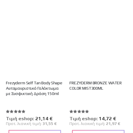
Frezyderm Self Tan Body Shape
FREZYDERM BRONZE WATER
Αυτομαυριστικό Γαλάκτωμα
COLOR MIST300ML
με Συσφικτική Δράση 150ml
Βαθμολογία:
Βαθμολογία:
100%
100%
Tιμή eshop:
Ειδική
21,14 €
Tιμή eshop:
Ειδική
14,72 €
Τιμή
Τιμή
Προτ. λιανική τιμή:
31,55 €
Προτ. λιανική τιμή:
21,97 €