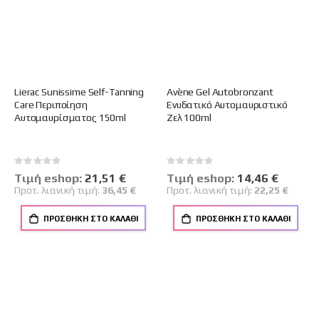
Lierac Sunissime Self-Tanning
Avène Gel Autobronzant
Care Περιποίηση
Ενυδατικό Αυτομαυριστικό
Αυτομαυρίσματος 150ml
Ζελ 100ml
Rating:
Rating:
0%
0%
Tιμή eshop:
Ειδική
21,51 €
Tιμή eshop:
Ειδική
14,46 €
Τιμή
Τιμή
Προτ. λιανική τιμή:
36,45 €
Προτ. λιανική τιμή:
22,25 €
ΠΡΟΣΘΉΚΗ ΣΤΟ ΚΑΛΆΘΙ
ΠΡΟΣΘΉΚΗ ΣΤΟ ΚΑΛΆΘΙ