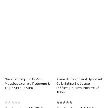
Nuxe Tanning Sun Oil Λάδι
Avène Autobronzant Hydratant
Μαυρίσματος για Πρόσωπο &
Gelle Satine Ενυδατικό
Σώμα SPF50 150ml
Γαλάκτωμα Αυτομαυριστικό,
100ml
Rating:
Βαθμολογία:
0%
100%
Ειδική
Ειδική