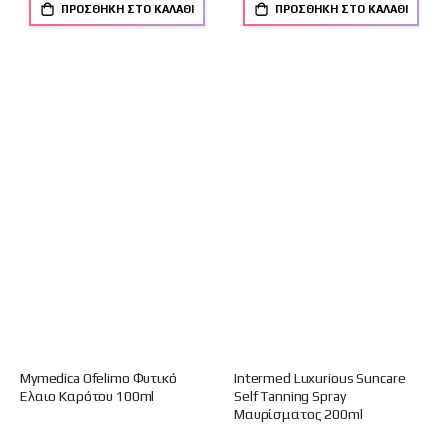
ΠΡΟΣΘΉΚΗ ΣΤΟ ΚΑΛΆΘΙ
ΠΡΟΣΘΉΚΗ ΣΤΟ ΚΑΛΆΘΙ
Mymedica Ofelimo Φυτικό
Intermed Luxurious Suncare
Έλαιο Καρότου 100ml
Self Tanning Spray
Μαυρίσματος 200ml