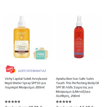
ΔΩΡΟ ΝΤΕΜΑΚΙΓΙΑΖ
Vichy Capital Soleil Αντηλιακό
Apivita Bee Sun Safe Satin
Νερό Water Spray SPF50 για
Touch The Perfecting Body Oil
Λαμπερό Μαύρισμα 200ml
SPF30 Λάδι Σώματος για
Μαύρισμα & Μεταξένια
Αίσθηση, 200ml
Βαθμολογία:
Βαθμολογία:
100%
100%
Ειδική
Ειδική