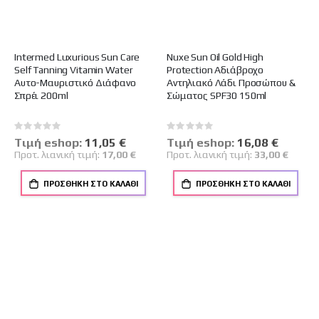
Intermed Luxurious Sun Care
Nuxe Sun Oil Gold High
Self Tanning Vitamin Water
Protection Αδιάβροχο
Αυτο-Μαυριστικό Διάφανο
Αντηλιακό Λάδι Προσώπου &
Σπρέι 200ml
Σώματος SPF30 150ml
Rating:
Rating:
0%
0%
Tιμή eshop:
Ειδική
11,05 €
Tιμή eshop:
Ειδική
16,08 €
Τιμή
Τιμή
Προτ. λιανική τιμή:
17,00 €
Προτ. λιανική τιμή:
33,00 €
ΠΡΟΣΘΉΚΗ ΣΤΟ ΚΑΛΆΘΙ
ΠΡΟΣΘΉΚΗ ΣΤΟ ΚΑΛΆΘΙ