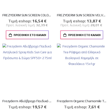
FREZYDERM SUN SCREEN COLOR VELVET FACE CREAM SPF 50+ ΑΝΤΗΛΙΑΚΗ ΚΡΕΜΑ ΠΡΟΣΩΠΟΥ ΜΕ ΧΡΩΜΑ 50ml
FREZYDERM SUN SCREEN VELVET FACE SPF 50+ 50ml
Tιμή eshop:
Ειδική
16,54 €
Tιμή eshop:
Ειδική
13,87 €
Τιμή
Τιμή
Προτ. λιανική τιμή:
32,39 €
Προτ. λιανική τιμή:
28,01 €
ΠΡΟΣΘΉΚΗ ΣΤΟ ΚΑΛΆΘΙ
ΠΡΟΣΘΉΚΗ ΣΤΟ ΚΑΛΆΘΙ
Frezyderm Αδιάβροχο Παιδικό Αντηλιακό Spray Kids Sun Care για Πρόσωπο & Σώμα SPF50+ 275ml
Frezyderm Organic Chamomile Tea Ρόφημα από Ελληνικό Βιολογικό Χαμομήλι σε Φακελάκια 15x1gr
Tιμή eshop:
Ειδική
19,57 €
Tιμή eshop:
Ειδική
7,61 €
Τιμή
Τιμή