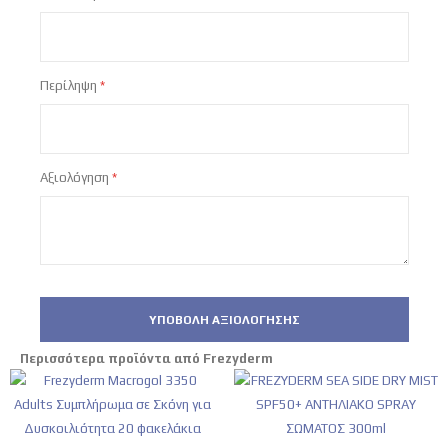
star
stars
stars
stars
stars
Περίληψη
Αξιολόγηση
ΥΠΟΒΟΛΉ ΑΞΙΟΛΌΓΗΣΗΣ
Περισσότερα προϊόντα από Frezyderm