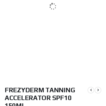
Μετάβαση
FREZYDERM TANNING
στην
αρχή
ACCELERATOR SPF10
της
συλλογής
150ML