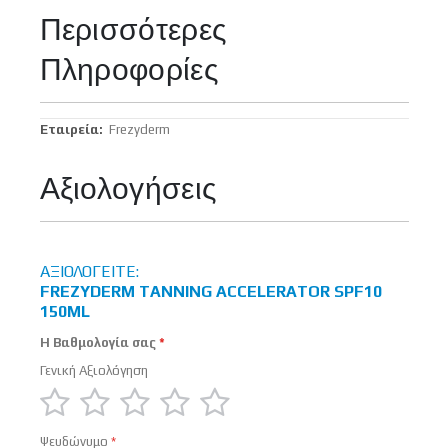
Περισσότερες
Πληροφορίες
Περισσότερες
Frezyderm
Πληροφορίες
Αξιολογήσεις
ΑΞΙΟΛΟΓΕΊΤΕ:
FREZYDERM TANNING ACCELERATOR SPF10
150ML
Η Βαθμολογία σας
Γενική Αξιολόγηση
1
2
3
4
5
Ψευδώνυμο