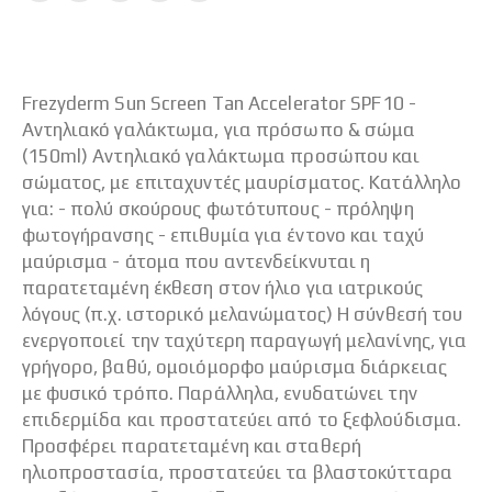
Frezyderm Sun Screen Tan Accelerator SPF10 -
Αντηλιακό γαλάκτωμα, για πρόσωπο & σώμα
(150ml) Αντηλιακό γαλάκτωμα προσώπου και
σώματος, με επιταχυντές μαυρίσματος. Κατάλληλο
για: - πολύ σκούρους φωτότυπους - πρόληψη
φωτογήρανσης - επιθυμία για έντονο και ταχύ
μαύρισμα - άτομα που αντενδείκνυται η
παρατεταμένη έκθεση στον ήλιο για ιατρικούς
λόγους (π.χ. ιστορικό μελανώματος) Η σύνθεσή του
ενεργοποιεί την ταχύτερη παραγωγή μελανίνης, για
γρήγορο, βαθύ, ομοιόμορφο μαύρισμα διάρκειας
με φυσικό τρόπο. Παράλληλα, ενυδατώνει την
επιδερμίδα και προστατεύει από το ξεφλούδισμα.
Προσφέρει παρατεταμένη και σταθερή
ηλιοπροστασία, προστατεύει τα βλαστοκύτταρα