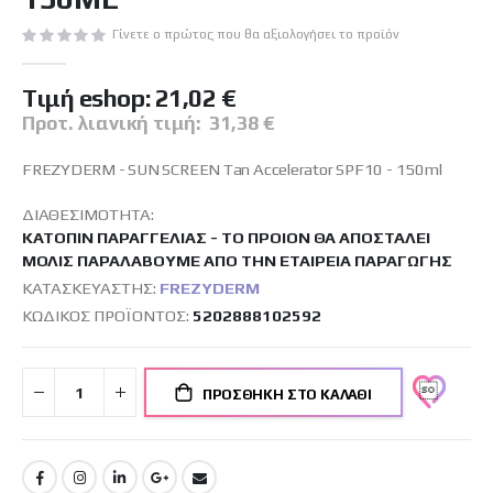
εικόνων
Γίνετε ο πρώτος που θα αξιολογήσει το προϊόν
Tιμή eshop:
21,02 €
Προτ. λιανική τιμή:
31,38 €
FREZYDERM - SUN SCREEN Tan Accelerator SPF10 - 150ml
ΔΙΑΘΕΣΙΜΌΤΗΤΑ:
ΚΑΤΌΠΙΝ ΠΑΡΑΓΓΕΛΊΑΣ - ΤΟ ΠΡΟΙΌΝ ΘΑ ΑΠΟΣΤΑΛΕΊ
ΜΌΛΙΣ ΠΑΡΑΛΆΒΟΥΜΕ ΑΠΌ ΤΗΝ ΕΤΑΙΡΕΊΑ ΠΑΡΑΓΩΓΉΣ
ΚΑΤΑΣΚΕΥΑΣΤΉΣ:
FREZYDERM
ΚΩΔΙΚΌΣ ΠΡΟΪΌΝΤΟΣ
5202888102592
ΠΡΟΣΘΉΚΗ ΣΤΟ ΚΑΛΆΘΙ