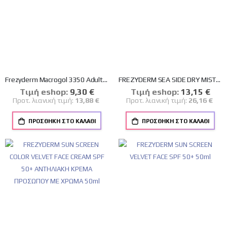
Frezyderm Macrogol 3350 Adults Συμπλήρωμα σε Σκόνη για Δυσκοιλιότητα 20 φακελάκια
FREZYDERM SEA SIDE DRY MIST SPF50+ ΑΝΤΗΛΙΑΚΟ SPRAY ΣΩΜΑΤΟΣ 300ml
Tιμή eshop:
Ειδική
9,30 €
Tιμή eshop:
Ειδική
13,15 €
Τιμή
Τιμή
Προτ. λιανική τιμή:
13,88 €
Προτ. λιανική τιμή:
26,16 €
ΠΡΟΣΘΉΚΗ ΣΤΟ ΚΑΛΆΘΙ
ΠΡΟΣΘΉΚΗ ΣΤΟ ΚΑΛΆΘΙ