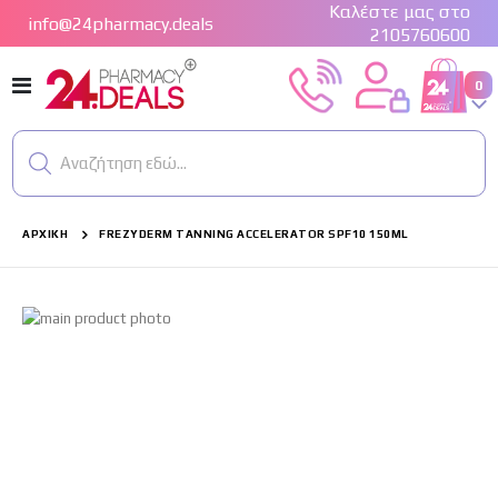
Καλέστε μας στο
info@24pharmacy.deals
2105760600
Εναλλαγή
στ
0
Cart
Πλοήγησης
Αναζήτηση εδώ...
ΑΡΧΙΚΉ
FREZYDERM TANNING ACCELERATOR SPF10 150ML
Μετάβαση
στο
τέλος
της
συλλογής
εικόνων