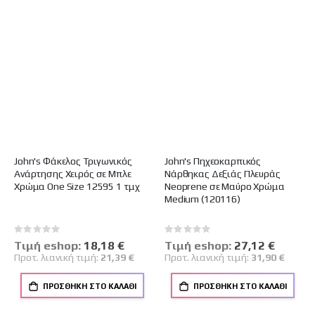
John's Φάκελος Τριγωνικός
John's Πηχεοκαρπικός
Ανάρτησης Χειρός σε Μπλε
Νάρθηκας Δεξιάς Πλευράς
Χρώμα One Size 12595 1 τμχ
Neoprene σε Μαύρο Χρώμα
Medium (120116)
Rating:
Rating:
0%
0%
Tιμή eshop:
Ειδική
18,18 €
Tιμή eshop:
Ειδική
27,12 €
Τιμή
Τιμή
Προτ. λιανική τιμή:
21,39 €
Προτ. λιανική τιμή:
31,90 €
ΠΡΟΣΘΉΚΗ ΣΤΟ ΚΑΛΆΘΙ
ΠΡΟΣΘΉΚΗ ΣΤΟ ΚΑΛΆΘΙ