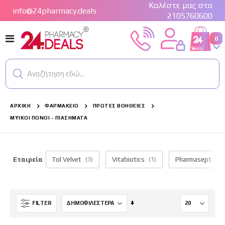
Καλέστε μας στο
info@24pharmacy.deals
2105760600
Εναλλαγή
0
Cart
Πλοήγησης
Αναζήτηση εδώ...
ΑΡΧΙΚΉ
ΦΑΡΜΑΚΕΊΟ
ΠΡΏΤΕΣ ΒΟΉΘΕΙΕΣ
ΜΥΙΚΟΊ ΠΌΝΟΙ - ΠΙΑΣΉΜΑΤΑ
Εταιρεία
Tol Velvet
(3)
Vitabiotics
(1)
Pharmasept
(14
Ορίστε
FILTER
Αύξουσα
Κατεύθυνση