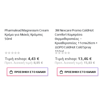
Pharmalead Magnesium Cream
3M Nexcare Promo ColdΗot
Κρέμα για Μυϊκές Κράμπες
Comfort Κομπρέσα
50ml
Θερμοθεραπείας –
Κρυοθεραπείας 11cmx26cm +
ΔΩΡΟ ColdΗot Cold Spray
150ml
Rating:
Rating:
0%
0%
Tιμή eshop:
Ειδική
4,43 €
Tιμή eshop:
Ειδική
13,46 €
Τιμή
Τιμή
Προτ. λιανική τιμή:
8,85 €
Προτ. λιανική τιμή:
15,83 €
ΠΡΟΣΘΉΚΗ ΣΤΟ ΚΑΛΆΘΙ
ΠΡΟΣΘΉΚΗ ΣΤΟ ΚΑΛΆΘΙ