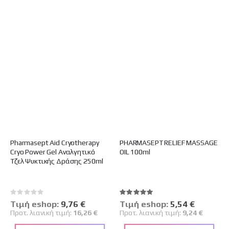
Pharmasept Aid Cryotherapy
PHARMASEPT RELIEF MASSAGE
Cryo Power Gel Αναλγητικό
OIL 100ml
Τζελ Ψυκτικής Δράσης 250ml
Rating:
Βαθμολογία:
0%
100%
Tιμή eshop:
Ειδική
9,76 €
Tιμή eshop:
Ειδική
5,54 €
Τιμή
Τιμή
Προτ. λιανική τιμή:
16,26 €
Προτ. λιανική τιμή:
9,24 €