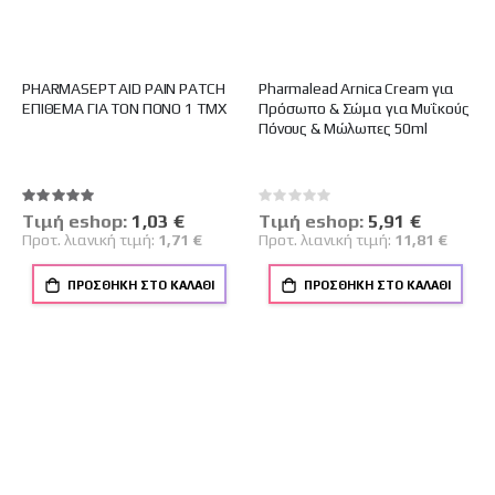
PHARMASEPT AID PAIN PATCH
Pharmalead Arnica Cream για
ΕΠΙΘΕΜΑ ΓΙΑ ΤΟΝ ΠΟΝΟ 1 ΤΜΧ
Πρόσωπο & Σώμα για Μυΐκούς
Πόνους & Μώλωπες 50ml
Βαθμολογία:
Rating:
100%
0%
Tιμή eshop:
Ειδική
1,03 €
Tιμή eshop:
Ειδική
5,91 €
Τιμή
Τιμή
Προτ. λιανική τιμή:
1,71 €
Προτ. λιανική τιμή:
11,81 €
ΠΡΟΣΘΉΚΗ ΣΤΟ ΚΑΛΆΘΙ
ΠΡΟΣΘΉΚΗ ΣΤΟ ΚΑΛΆΘΙ