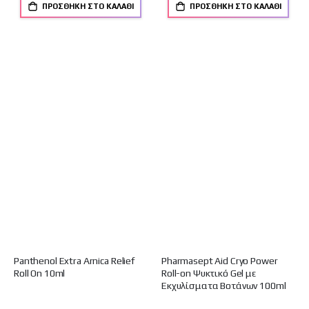
ΠΡΟΣΘΉΚΗ ΣΤΟ ΚΑΛΆΘΙ
ΠΡΟΣΘΉΚΗ ΣΤΟ ΚΑΛΆΘΙ
Panthenol Extra Arnica Relief
Pharmasept Aid Cryo Power
Roll On 10ml
Roll-on Ψυκτικό Gel με
Εκχυλίσματα Βοτάνων 100ml