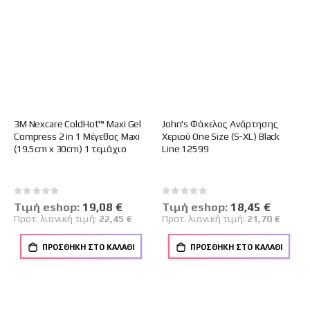
3M Nexcare ColdHot™ Maxi Gel
John's Φάκελος Ανάρτησης
Compress 2 in 1 Μέγεθος Maxi
Χεριού One Size (S-XL) Black
(19.5cm x 30cm) 1 τεμάχιο
Line 12599
Rating:
Rating:
0%
0%
Tιμή eshop:
Ειδική
19,08 €
Tιμή eshop:
Ειδική
18,45 €
Τιμή
Τιμή
Προτ. λιανική τιμή:
22,45 €
Προτ. λιανική τιμή:
21,70 €
ΠΡΟΣΘΉΚΗ ΣΤΟ ΚΑΛΆΘΙ
ΠΡΟΣΘΉΚΗ ΣΤΟ ΚΑΛΆΘΙ