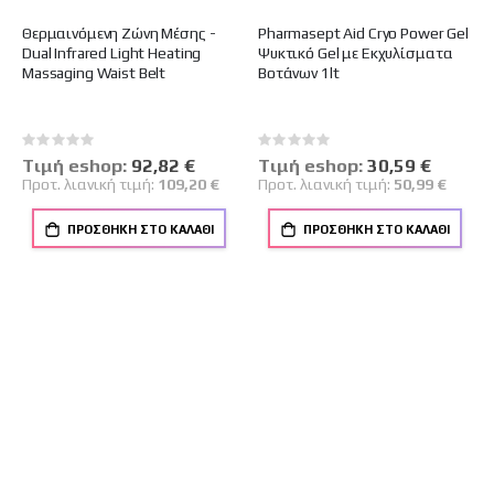
Θερμαινόμενη Ζώνη Μέσης -
Pharmasept Aid Cryo Power Gel
Dual Infrared Light Heating
Ψυκτικό Gel με Εκχυλίσματα
Massaging Waist Belt
Βοτάνων 1lt
Rating:
Rating:
0%
0%
Tιμή eshop:
Ειδική
92,82 €
Tιμή eshop:
Ειδική
30,59 €
Τιμή
Τιμή
Προτ. λιανική τιμή:
109,20 €
Προτ. λιανική τιμή:
50,99 €
ΠΡΟΣΘΉΚΗ ΣΤΟ ΚΑΛΆΘΙ
ΠΡΟΣΘΉΚΗ ΣΤΟ ΚΑΛΆΘΙ