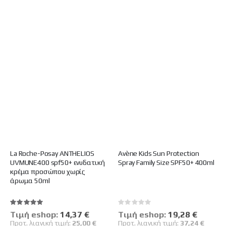
La Roche-Posay ANTHELIOS
Avène Kids Sun Protection
UVMUNE400 spf50+ ενυδατική
Spray Family Size SPF50+ 400ml
κρέμα προσώπου χωρίς
άρωμα 50ml
Βαθμολογία:
Rating:
100%
0%
Tιμή eshop:
Ειδική
14,37 €
Tιμή eshop:
Ειδική
19,28 €
Τιμή
Τιμή
Προτ. λιανική τιμή:
25,00 €
Προτ. λιανική τιμή:
37,24 €