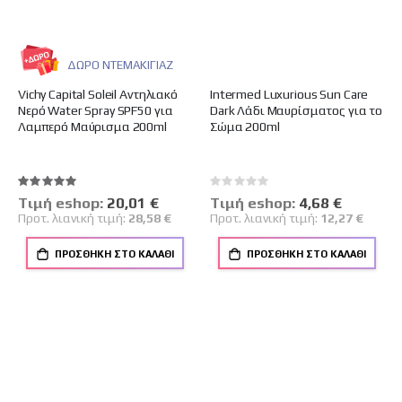
ΔΩΡΟ ΝΤΕΜΑΚΙΓΙΑΖ
Vichy Capital Soleil Αντηλιακό
Intermed Luxurious Sun Care
Νερό Water Spray SPF50 για
Dark Λάδι Μαυρίσματος για το
Λαμπερό Μαύρισμα 200ml
Σώμα 200ml
Βαθμολογία:
Rating:
100%
0%
Tιμή eshop:
Ειδική
20,01 €
Tιμή eshop:
Ειδική
4,68 €
Τιμή
Τιμή
Προτ. λιανική τιμή:
28,58 €
Προτ. λιανική τιμή:
12,27 €
ΠΡΟΣΘΉΚΗ ΣΤΟ ΚΑΛΆΘΙ
ΠΡΟΣΘΉΚΗ ΣΤΟ ΚΑΛΆΘΙ