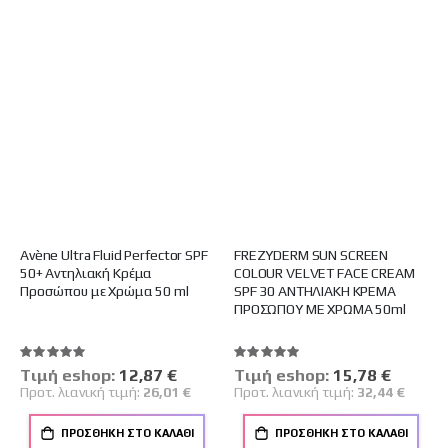
Avène Ultra Fluid Perfector SPF
FREZYDERM SUN SCREEN
50+ Αντηλιακή Κρέμα
COLOUR VELVET FACE CREAM
Προσώπου με Χρώμα 50 ml
SPF 30 ΑΝΤΗΛΙΑΚΗ ΚΡΕΜΑ
ΠΡΟΣΩΠΟΥ ΜΕ ΧΡΩΜΑ 50ml
Βαθμολογία:
Βαθμολογία:
100%
100%
Tιμή eshop:
Ειδική
12,87 €
Tιμή eshop:
Ειδική
15,78 €
Τιμή
Τιμή
Προτ. λιανική τιμή:
26,01 €
Προτ. λιανική τιμή:
32,44 €
ΠΡΟΣΘΉΚΗ ΣΤΟ ΚΑΛΆΘΙ
ΠΡΟΣΘΉΚΗ ΣΤΟ ΚΑΛΆΘΙ