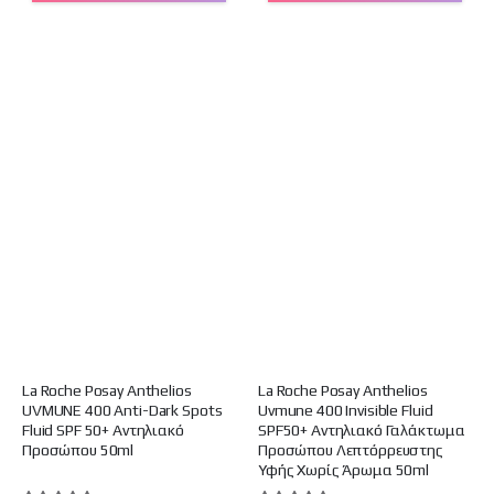
La Roche Posay Anthelios
La Roche Posay Anthelios
UVMUNE 400 Anti-Dark Spots
Uvmune 400 Invisible Fluid
Fluid SPF 50+ Αντηλιακό
SPF50+ Αντηλιακό Γαλάκτωμα
Προσώπου 50ml
Προσώπου Λεπτόρρευστης
Υφής Χωρίς Άρωμα 50ml