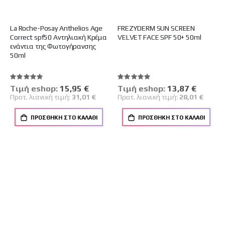
La Roche-Posay Αnthelios Age
FREZYDERM SUN SCREEN
Correct spf50 Αντηλιακή Κρέμα
VELVET FACE SPF 50+ 50ml
ενάντια της Φωτογήρανσης
50ml
Βαθμολογία:
Βαθμολογία:
100%
100%
Tιμή eshop:
Ειδική
15,95 €
Tιμή eshop:
Ειδική
13,87 €
Τιμή
Τιμή
Προτ. λιανική τιμή:
31,01 €
Προτ. λιανική τιμή:
28,01 €
ΠΡΟΣΘΉΚΗ ΣΤΟ ΚΑΛΆΘΙ
ΠΡΟΣΘΉΚΗ ΣΤΟ ΚΑΛΆΘΙ