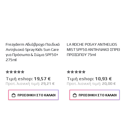
Frezyderm Αδιάβροχο Παιδικό
LA ROCHE POSAY ANTHELIOS
Αντηλιακό Spray Kids Sun Care
MIST SPF50 ΑΝΤΙΗΛΙΑΚΟ ΣΠΡΕΙ
για Πρόσωπο & Σώμα SPF50+
ΠΡΟΣΩΠΟΥ 75ml
275ml
Βαθμολογία:
Βαθμολογία:
100%
100%
Tιμή eshop:
Ειδική
19,57 €
Tιμή eshop:
Ειδική
10,93 €
Τιμή
Τιμή
Προτ. λιανική τιμή:
29,21 €
Προτ. λιανική τιμή:
20,00 €
ΠΡΟΣΘΉΚΗ ΣΤΟ ΚΑΛΆΘΙ
ΠΡΟΣΘΉΚΗ ΣΤΟ ΚΑΛΆΘΙ