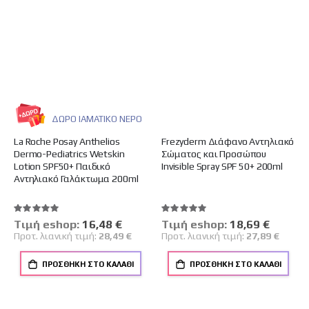
ΔΩΡΟ ΙΑΜΑΤΙΚΟ ΝΕΡΟ
La Roche Posay Anthelios
Frezyderm Διάφανο Αντηλιακό
Dermo-Pediatrics Wetskin
Σώματος και Προσώπου
Lotion SPF50+ Παιδικό
Invisible Spray SPF 50+ 200ml
Αντηλιακό Γαλάκτωμα 200ml
Βαθμολογία:
Βαθμολογία:
100%
100%
Tιμή eshop:
Ειδική
16,48 €
Tιμή eshop:
Ειδική
18,69 €
Τιμή
Τιμή
Προτ. λιανική τιμή:
28,49 €
Προτ. λιανική τιμή:
27,89 €
ΠΡΟΣΘΉΚΗ ΣΤΟ ΚΑΛΆΘΙ
ΠΡΟΣΘΉΚΗ ΣΤΟ ΚΑΛΆΘΙ