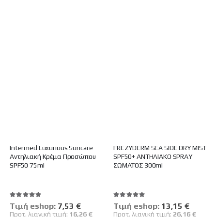
FREZYDERM SUN SCREEN VELVET FACE SPF 50+ 50ml
La Roche Posay Anthelios UVMUNE 400 Anti-Dark Spots Fluid SPF 50+ Αντηλιακό Προσώπου 50ml
Βαθμολογία:
Βαθμολογία:
100%
100%
Intermed Luxurious Suncare
FREZYDERM SEA SIDE DRY MIST
Tιμή eshop:
Ειδική
Tιμή eshop:
Ειδική
Τιμή
Τιμή
13,87 €
14,78 €
Αντηλιακή Κρέμα Προσώπου
SPF50+ ΑΝΤΗΛΙΑΚΟ SPRAY
Προτ. λιανική
Προτ. λιανική
SPF50 75ml
ΣΩΜΑΤΟΣ 300ml
τιμή:
τιμή:
28,01 €
27,50 €
Βαθμολογία:
Βαθμολογία:
100%
100%
Tιμή eshop:
Ειδική
7,53 €
Tιμή eshop:
Ειδική
13,15 €
Τιμή
Τιμή
Προτ. λιανική τιμή:
16,26 €
Προτ. λιανική τιμή:
26,16 €