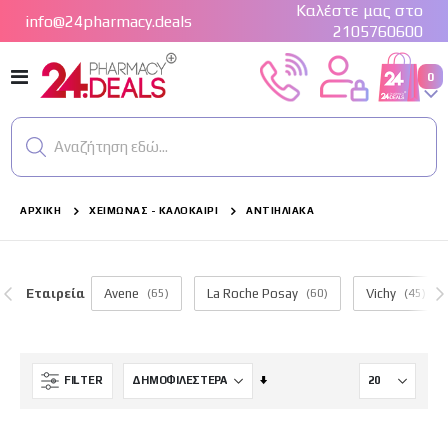
Καλέστε μας στο
info@24pharmacy.deals
2105760600
Εναλλαγή
στ
0
Cart
Πλοήγησης
Αναζήτηση εδώ...
ΑΡΧΙΚΉ
ΧΕΙΜΏΝΑΣ - ΚΑΛΟΚΑΊΡΙ
ΑΝΤΙΗΛΙΑΚΆ
Εταιρεία
Avene
(65)
La Roche Posay
(60)
Vichy
(45)
Ορίστε
FILTER
Αύξουσα
Κατεύθυνση