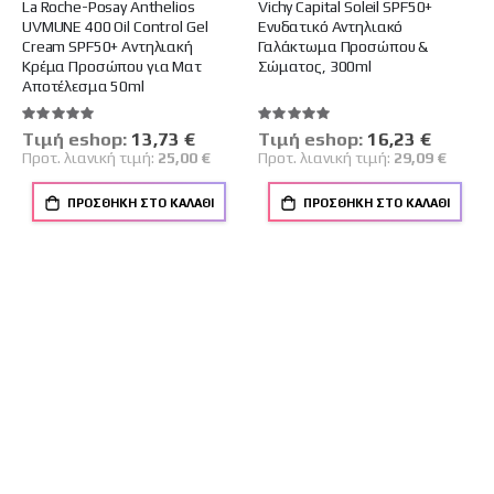
La Roche-Posay Anthelios
Vichy Capital Soleil SPF50+
UVMUNE 400 Oil Control Gel
Ενυδατικό Αντηλιακό
Cream SPF50+ Αντηλιακή
Γαλάκτωμα Προσώπου &
Κρέμα Προσώπου για Ματ
Σώματος, 300ml
Αποτέλεσμα 50ml
Βαθμολογία:
Βαθμολογία:
100%
100%
Tιμή eshop:
Ειδική
13,73 €
Tιμή eshop:
Ειδική
16,23 €
Τιμή
Τιμή
Προτ. λιανική τιμή:
25,00 €
Προτ. λιανική τιμή:
29,09 €
ΠΡΟΣΘΉΚΗ ΣΤΟ ΚΑΛΆΘΙ
ΠΡΟΣΘΉΚΗ ΣΤΟ ΚΑΛΆΘΙ