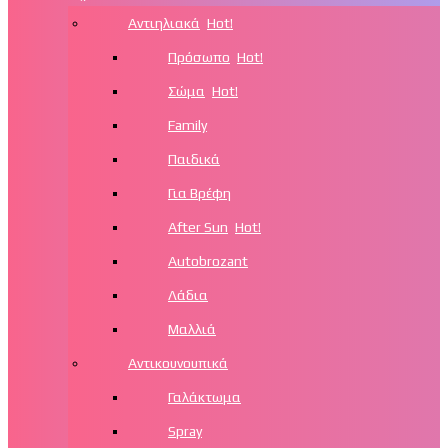
Αντιηλιακά
Hot!
Πρόσωπο
Hot!
Σώμα
Hot!
Family
Παιδικά
Για Βρέφη
After Sun
Hot!
Autobrozant
Λάδια
Μαλλιά
Αντικουνουπικά
Γαλάκτωμα
Spray