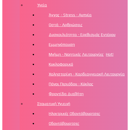
Υγεία
Άγχος - Stress - Αυπνία
Οστά - Αρθρώσεις
Δυσκοιλιότητα - Ερεθισμός Εντέρου
Εμμηνόπαυση
Μνήμη - Νοητικές Λειτουργίες
Hot!
Κυκλοφορικό
Χοληστερίνη - Καρδιαγγειακή Λειτουργία
Πόνοι Περιόδου - Κύκλος
Φροντίδα Διαβήτη
Στοματική Υγιεινή
Ηλεκτρικές Οδοντόβουρτσες
Οδοντόβουρτσες