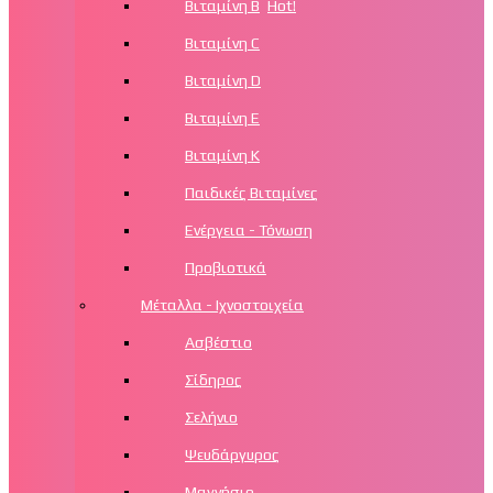
Βιταμίνη Β
Hot!
Βιταμίνη C
Βιταμίνη D
Βιταμίνη Ε
Βιταμίνη Κ
Παιδικές Βιταμίνες
Ενέργεια - Τόνωση
Προβιοτικά
Μέταλλα - Ιχνοστοιχεία
Ασβέστιο
Σίδηρος
Σελήνιο
Ψευδάργυρος
Μαγνήσιο