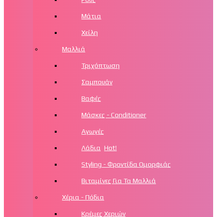
Μάτια
Χείλη
Μαλλιά
Τριχόπτωση
Σαμπουάν
Βαφές
Μάσκες - Conditioner
Αγωγές
Λάδια
Hot!
Styling - Φροντίδα Ομορφιάς
Βιταμίνες Για Τα Μαλλιά
Χέρια - Πόδια
Κρέμες Χεριών