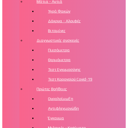
Μάτια - Αυτιά
Υγρά Φακών
Δάκρυα - Αλοιφές
Βιταμίνες
Διαγνωστικές συσκευές
Πιεσόμετρα
Θερμόμετρα
Τεστ Εγκυμοσύνης
Τεστ Κορονοϊού Covid-19
Πρώτες Βοήθειες
Ουρολοίμωξη
Αντιφλεγμονώδη
Έγκαυμα
Μελανιές - Κοψίματα