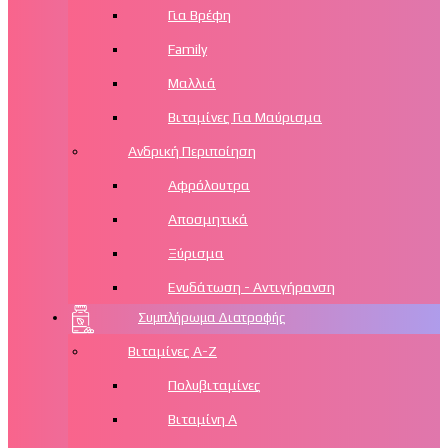
Για Βρέφη
Family
Μαλλιά
Βιταμίνες Για Μαύρισμα
Ανδρική Περιποίηση
Αφρόλουτρα
Αποσμητικά
Ξύρισμα
Ενυδάτωση - Αντιγήρανση
Συμπλήρωμα Διατροφής
Βιταμίνες Α-Ζ
Πολυβιταμίνες
Βιταμίνη Α