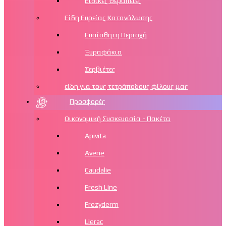
Ειδικές Θεραπείες
Είδη Ευρείας Κατανάλωσης
Ευαίσθητη Περιοχή
Ξυραφάκια
Σερβιέτες
είδη για τους τετράποδους φίλους μας
Προσφορές
Οικονομική Συσκευασία - Πακέτα
Apivita
Avene
Caudalie
Fresh Line
Frezyderm
Lierac