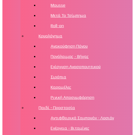
Mousse
Μετά Το Τσίμπημα
Roll-on
Κρυολόγημα
Ανακούφηση Πόνου
Πονόλαιμος - Βήχας
Ενίσχυση Ανοσοποιητικού
Σιρόπια
Καραμέλες
Ρινική Αποσυμφόρηση
Παιδί - Προστασία
Αντιφθειρικά Σαμπουάν - Λοσιόν
Ενέργεια - Βιταμίνες