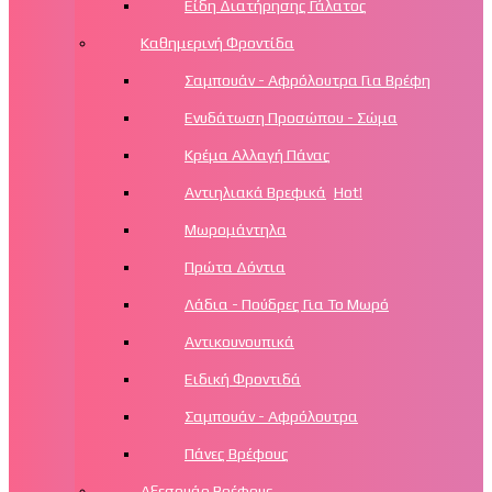
Είδη Διατήρησης Γάλατος
Καθημερινή Φροντίδα
Σαμπουάν - Αφρόλουτρα Για Βρέφη
Ενυδάτωση Προσώπου - Σώμα
Κρέμα Αλλαγή Πάνας
Αντιηλιακά Βρεφικά
Hot!
Μωρομάντηλα
Πρώτα Δόντια
Λάδια - Πούδρες Για Το Μωρό
Αντικουνουπικά
Ειδική Φροντιδά
Σαμπουάν - Αφρόλουτρα
Πάνες Βρέφους
Αξεσουάρ Βρέφους