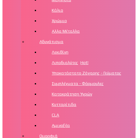
Κάλιο
Χρώμιο
Αλλα Μέταλλα
Αδυνάτισμα
Λεκιθίνη
Λιποδιαλύτες
Hot!
Υποκατάστατο Ζάχαρης - Γεύματος
Συμπλέγματα - Φόρμουλες
Κατακράτηση Υγρών
Κυτταρίτιδα
CLA
Αμινοξέα
Ομορφιά