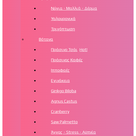
Νύχια - Μαλλιά - Δέρμα
Υαλουρονικά
Τριχόπτωση
Βότανα
Πράσινο Τσάι
Hot!
Πράσινος Καφές
Ιπποφαές
Εχινάκεια
Ginkgo Biloba
Agnus Castus
Cranberry
Saw Palmetto
Άγχος - Stress - Αϋπνία