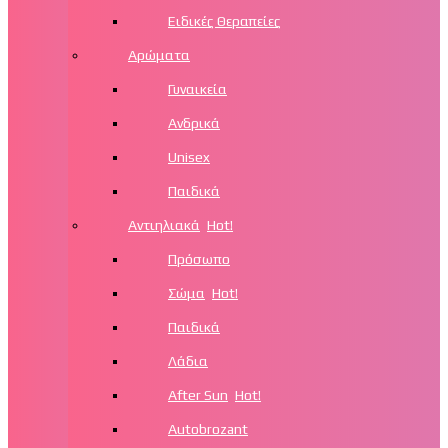
Ειδικές Θεραπείες
Αρώματα
Γυναικεία
Ανδρικά
Unisex
Παιδικά
Αντιηλιακά
Hot!
Πρόσωπο
Σώμα
Hot!
Παιδικά
Λάδια
After Sun
Hot!
Autobrozant