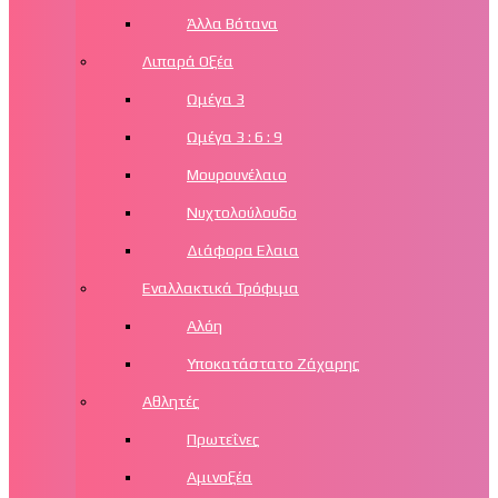
Άλλα Βότανα
Λιπαρά Οξέα
Ωμέγα 3
Ωμέγα 3 : 6 : 9
Μουρουνέλαιο
Νυχτολούλουδο
Διάφορα Ελαια
Εναλλακτικά Τρόφιμα
Αλόη
Υποκατάστατο Ζάχαρης
Αθλητές
Πρωτεΐνες
Αμινοξέα