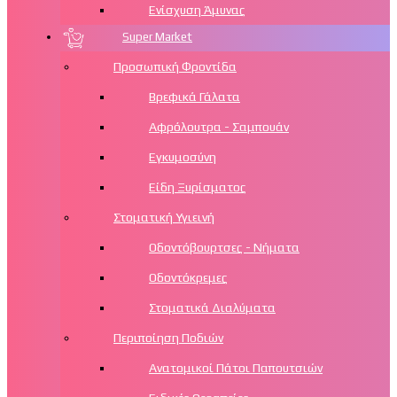
Ενίσχυση Άμυνας
Super Market
Προσωπική Φροντίδα
Βρεφικά Γάλατα
Αφρόλουτρα - Σαμπουάν
Εγκυμοσύνη
Είδη Ξυρίσματος
Στοματική Υγιεινή
Οδοντόβουρτσες - Νήματα
Οδοντόκρεμες
Στοματικά Διαλύματα
Περιποίηση Ποδιών
Aνατομικοί Πάτοι Παπουτσιών