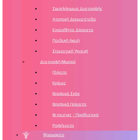
Συμπλήρωμα Διατροφής
Ατοπική Δερματίτιδα
Ευαίσθητα Δέρματα
Παιδική Ακμή
Στοματική Υγιεινή
Διατροφή Μωρού
Γάλατα
Κρέμες
Βρεφικά Σνάκ
Βρεφικά Γεύματα
Βιταμίνες - Προβιοτικά
Ροφήματα
Φαρμακείο