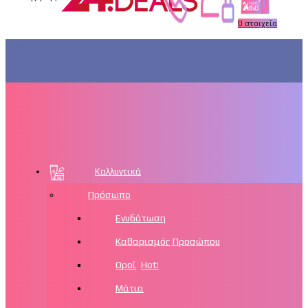
0
στοιχεία
Μενού
Καλλυντικά
Πρόσωπο
Ενυδάτωση
Καθαρισμός Προσώπου
Οροί
Hot!
Μάτια