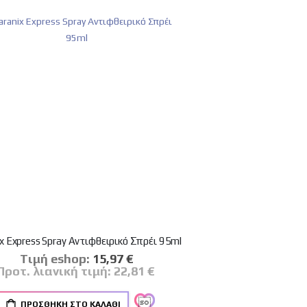
x Express Spray Αντιφθειρικό Σπρέι 95ml
Tιμή eshop:
Ειδική
15,97 €
Τιμή
Προτ. λιανική τιμή:
22,81 €
ΠΡΟΣΘΉΚΗ ΣΤΟ ΚΑΛΆΘΙ