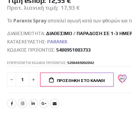
Tιμή eshop:
12,55 €
Προτ. λιανική τιμή:
17,93 €
Το
Paranix Spray
αποτελεί αγωγή κατά των φθειρών και τω
ΔΙΑΘΕΣΙΜΌΤΗΤΑ:
ΔΙΑΘΈΣΙΜΟ / ΠΑΡΆΔΟΣΗ ΣΕ 1-3 ΗΜΈ
ΚΑΤΑΣΚΕΥΑΣΤΉΣ:
PARANIX
ΚΩΔΙΚΌΣ ΠΡΟΪΌΝΤΟΣ
5400951003733
ΕΠΙΠΡΟΣΘΕΤΟΙ ΚΩΔΙΚΟΙ ΠΡΟΪΟΝΤΟΣ:
5206469002042
ΠΡΟΣΘΉΚΗ ΣΤΟ ΚΑΛΆΘΙ