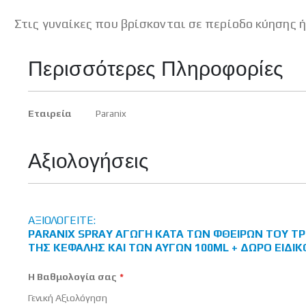
Στις γυναίκες που βρίσκονται σε περίοδο κύησης 
Περισσότερες Πληροφορίες
Περισσότερες
Εταιρεία
Paranix
Πληροφορίες
Αξιολογήσεις
ΑΞΙΟΛΟΓΕΊΤΕ:
PARANIX SPRAY ΑΓΩΓΉ ΚΑΤΆ ΤΩΝ ΦΘΕΙΡΏΝ ΤΟΥ Τ
ΤΗΣ ΚΕΦΑΛΉΣ ΚΑΙ ΤΩΝ ΑΥΓΏΝ 100ML + ΔΏΡΟ ΕΙΔΙΚ
Η Βαθμολογία σας
Γενική Αξιολόγηση