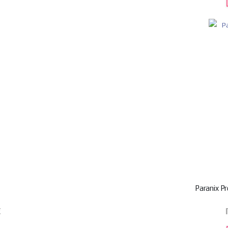
Paranix P
€