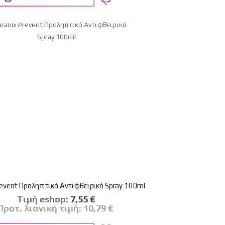
revent Προληπτικό Αντιφθειρικό Spray 100ml
Tιμή eshop:
Ειδική
7,55 €
Τιμή
Προτ. λιανική τιμή:
10,79 €