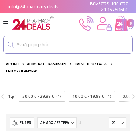
Καλέστε μας στο
info@24pharmacy.deals
2105760600
Εναλλαγή
στ
0
Cart
Πλοήγησης
Αναζήτηση εδώ...
ΑΡΧΙΚΉ
ΧΕΙΜΏΝΑΣ - ΚΑΛΟΚΑΊΡΙ
ΠΑΙΔΊ - ΠΡΟΣΤΑΣΊΑ
ΕΝΊΣΧΥΣΗ ΆΜΥΝΑΣ
Τιμή
20,00 €
-
29,99 €
(1)
10,00 €
-
19,99 €
(1)
0,00 €
FREZYDERM SUN SCREEN VELVET FACE SPF 50+ 50ml
Avène Ultra Fluid Perfector SPF 50+ Αντηλιακή Κρέμα Προσώπου με Χρώμα 50 ml
Ορίστε
FILTER
Βαθμολογία:
Βαθμολογία:
Αύξουσα
100%
100%
Tιμή eshop:
Ειδική
Tιμή eshop:
Ειδική
Κατεύθυνση