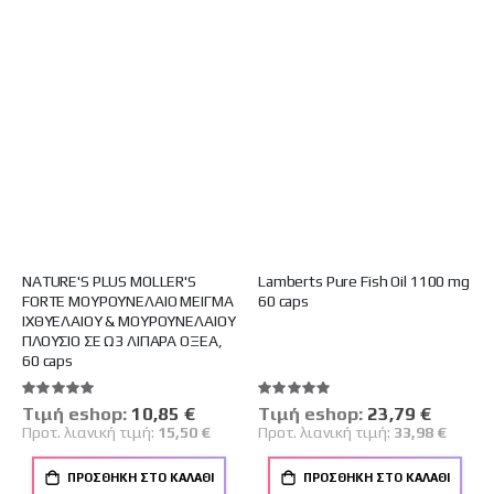
NATURE'S PLUS MOLLER'S
Lamberts Pure Fish Oil 1100 mg
FORTE ΜΟΥΡΟΥΝΕΛΑΙΟ ΜΕΙΓΜΑ
60 caps
ΙΧΘΥΕΛΑΙΟΥ & ΜΟΥΡΟΥΝΕΛΑΙΟΥ
ΠΛΟΥΣΙΟ ΣΕ Ω3 ΛΙΠΑΡΑ ΟΞΕΑ,
60 caps
Βαθμολογία:
Βαθμολογία:
100%
100%
Tιμή eshop:
Ειδική
10,85 €
Tιμή eshop:
Ειδική
23,79 €
Τιμή
Τιμή
Προτ. λιανική τιμή:
15,50 €
Προτ. λιανική τιμή:
33,98 €
ΠΡΟΣΘΉΚΗ ΣΤΟ ΚΑΛΆΘΙ
ΠΡΟΣΘΉΚΗ ΣΤΟ ΚΑΛΆΘΙ