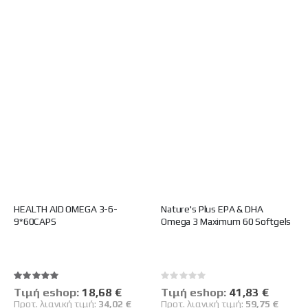
HEALTH AID OMEGA 3-6-
Nature's Plus EPA & DHA
9*60CAPS
Omega 3 Maximum 60 Softgels
Βαθμολογία:
Rating:
100%
0%
Tιμή eshop:
Ειδική
18,68 €
Tιμή eshop:
Ειδική
41,83 €
Τιμή
Τιμή
Προτ. λιανική τιμή:
34,02 €
Προτ. λιανική τιμή:
59,75 €