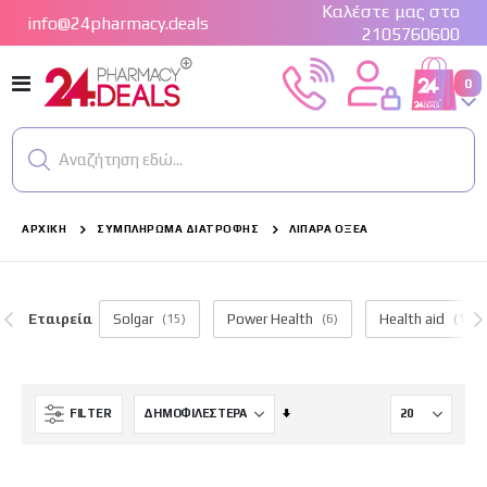
Καλέστε μας στο
info@24pharmacy.deals
2105760600
Εναλλαγή
στ
0
Cart
Πλοήγησης
Αναζήτηση εδώ...
ΑΡΧΙΚΉ
ΣΥΜΠΛΉΡΩΜΑ ΔΙΑΤΡΟΦΉΣ
ΛΙΠΑΡΆ ΟΞΈΑ
Εταιρεία
Solgar
(15)
Power Health
(6)
Health aid
(17)
Ορίστε
FILTER
Αύξουσα
Κατεύθυνση