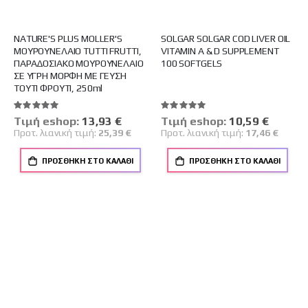
NATURE'S PLUS MOLLER'S
SOLGAR SOLGAR COD LIVER OIL
ΜΟΥΡΟΥΝΕΛΑΙΟ TUTTI FRUTTI,
VITAMIN A & D SUPPLEMENT
ΠΑΡΑΔΟΣΙΑΚΟ ΜΟΥΡΟΥΝΕΛΑΙΟ
100 SOFTGELS
ΣΕ ΥΓΡΗ ΜΟΡΦΗ ΜΕ ΓΕΥΣΗ
ΤΟΥΤΙ ΦΡΟΥΤΙ, 250ml
Βαθμολογία:
Βαθμολογία:
100%
100%
Tιμή eshop:
Ειδική
13,93 €
Tιμή eshop:
Ειδική
10,59 €
Τιμή
Τιμή
Προτ. λιανική τιμή:
25,39 €
Προτ. λιανική τιμή:
17,46 €
ΠΡΟΣΘΉΚΗ ΣΤΟ ΚΑΛΆΘΙ
ΠΡΟΣΘΉΚΗ ΣΤΟ ΚΑΛΆΘΙ