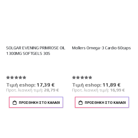
SOLGAR EVENING PRIMROSE OIL
Mollers Omega-3 Cardio 60caps
1300MG SOFTGELS 30S
Βαθμολογία:
Βαθμολογία:
100%
100%
Tιμή eshop:
Ειδική
17,39 €
Tιμή eshop:
Ειδική
11,89 €
Τιμή
Τιμή
Προτ. λιανική τιμή:
28,79 €
Προτ. λιανική τιμή:
16,99 €
ΠΡΟΣΘΉΚΗ ΣΤΟ ΚΑΛΆΘΙ
ΠΡΟΣΘΉΚΗ ΣΤΟ ΚΑΛΆΘΙ