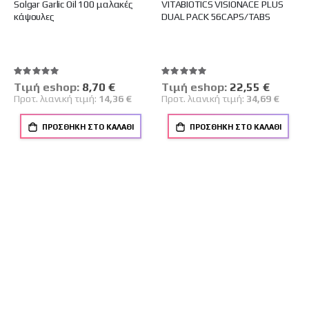
Solgar Garlic Oil 100 μαλακές
VITABIOTICS VISIONACE PLUS
κάψουλες
DUAL PACK 56CAPS/TABS
Βαθμολογία:
Βαθμολογία:
100%
100%
Tιμή eshop:
Ειδική
8,70 €
Tιμή eshop:
Ειδική
22,55 €
Τιμή
Τιμή
Προτ. λιανική τιμή:
14,36 €
Προτ. λιανική τιμή:
34,69 €
ΠΡΟΣΘΉΚΗ ΣΤΟ ΚΑΛΆΘΙ
ΠΡΟΣΘΉΚΗ ΣΤΟ ΚΑΛΆΘΙ