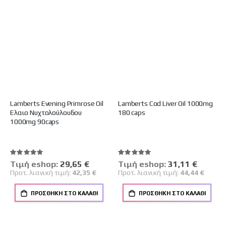
Lamberts Evening Primrose Oil
Lamberts Cod Liver Oil 1000mg
Έλαιο Νυχτολούλουδου
180 caps
1000mg 90caps
Βαθμολογία:
Βαθμολογία:
100%
100%
Tιμή eshop:
Ειδική
29,65 €
Tιμή eshop:
Ειδική
31,11 €
Τιμή
Τιμή
Προτ. λιανική τιμή:
42,35 €
Προτ. λιανική τιμή:
44,44 €
ΠΡΟΣΘΉΚΗ ΣΤΟ ΚΑΛΆΘΙ
ΠΡΟΣΘΉΚΗ ΣΤΟ ΚΑΛΆΘΙ