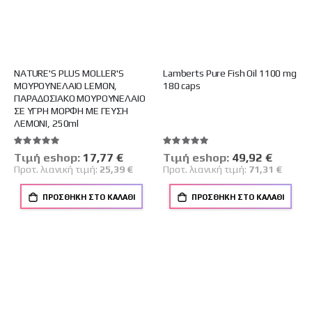
NATURE'S PLUS MOLLER'S
Lamberts Pure Fish Oil 1100 mg
ΜΟΥΡΟΥΝΕΛΑΙΟ LEMON,
180 caps
ΠΑΡΑΔΟΣΙΑΚΟ ΜΟΥΡΟΥΝΕΛΑΙΟ
ΣΕ ΥΓΡΗ ΜΟΡΦΗ ΜΕ ΓΕΥΣΗ
ΛΕΜΟΝΙ, 250ml
Βαθμολογία:
Βαθμολογία:
100%
100%
Tιμή eshop:
Ειδική
17,77 €
Tιμή eshop:
Ειδική
49,92 €
Τιμή
Τιμή
Προτ. λιανική τιμή:
25,39 €
Προτ. λιανική τιμή:
71,31 €
ΠΡΟΣΘΉΚΗ ΣΤΟ ΚΑΛΆΘΙ
ΠΡΟΣΘΉΚΗ ΣΤΟ ΚΑΛΆΘΙ