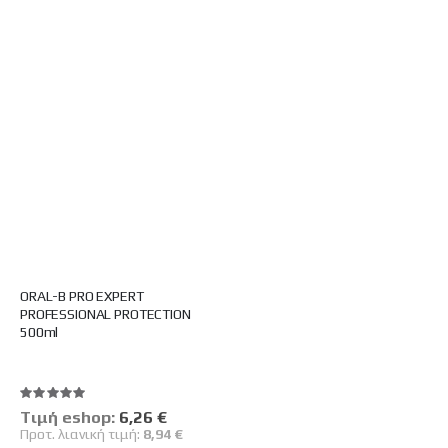
ORAL-B PRO EXPERT
PROFESSIONAL PROTECTION
500ml
Βαθμολογία:
100%
Tιμή eshop:
Ειδική
6,26 €
Τιμή
Προτ. λιανική τιμή:
8,94 €