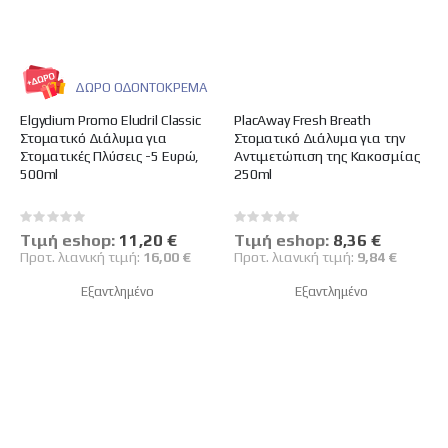
ΔΩΡΟ ΟΔΟΝΤΟΚΡΕΜΑ
Elgydium Promo Eludril Classic
PlacAway Fresh Breath
Στοματικό Διάλυμα για
Στοματικό Διάλυμα για την
Στοματικές Πλύσεις -5 Ευρώ,
Αντιμετώπιση της Κακοσμίας
500ml
250ml
Rating:
Rating:
0%
0%
Tιμή eshop:
Ειδική
11,20 €
Tιμή eshop:
Ειδική
8,36 €
Τιμή
Τιμή
Προτ. λιανική τιμή:
16,00 €
Προτ. λιανική τιμή:
9,84 €
Εξαντλημένο
Εξαντλημένο