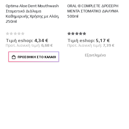
Optima Aloe Dent Mouthwash
ORAL-B COMPLETE ΔΡΟΣΕΡΗ
Στοματικό Διάλυμα
ΜΕΝΤΑ ΣΤΟΜΑΤΙΚΟ ΔΙΑΛΥΜΑ
Καθημερινής Χρήσης με Αλόη,
500ml
250ml
Rating:
Βαθμολογία:
0%
100%
Tιμή eshop:
Ειδική
4,34 €
Tιμή eshop:
Ειδική
5,17 €
Τιμή
Τιμή
Προτ. λιανική τιμή:
6,68 €
Προτ. λιανική τιμή:
7,39 €
Εξαντλημένο
ΠΡΟΣΘΉΚΗ ΣΤΟ ΚΑΛΆΘΙ