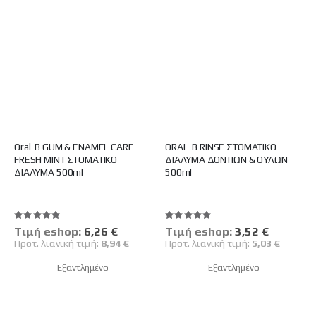
Oral-B GUM & ENAMEL CARE
ORAL-B RINSE ΣΤΟMΑΤΙΚΟ
FRESH MINT ΣΤΟΜΑΤΙΚΟ
ΔΙΑΛΥΜΑ ΔΟΝΤΙΩΝ & ΟΥΛΩΝ
ΔΙΑΛΥΜΑ 500ml
500ml
Βαθμολογία:
Βαθμολογία:
100%
100%
Tιμή eshop:
Ειδική
6,26 €
Tιμή eshop:
Ειδική
3,52 €
Τιμή
Τιμή
Προτ. λιανική τιμή:
8,94 €
Προτ. λιανική τιμή:
5,03 €
Εξαντλημένο
Εξαντλημένο