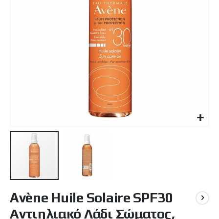
Μετάβαση
Avène Huile Solaire SPF30
στην
αρχή
Αντιηλιακό Λάδι Σώματος,
της