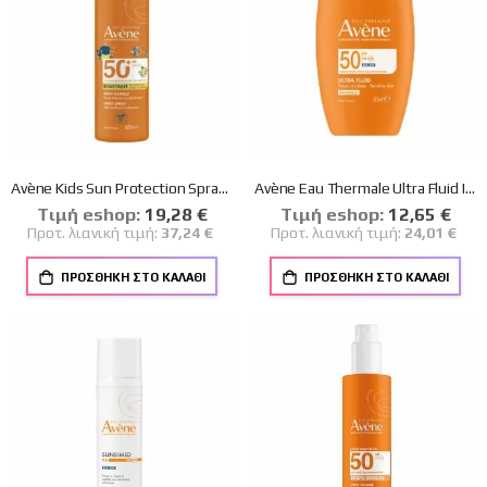
Avène Kids Sun Protection Spray Family Size SPF50+ 400ml
Avène Eau Thermale Ultra Fluid Invsible SPF50 50ml
Tιμή eshop:
Ειδική
19,28 €
Tιμή eshop:
Ειδική
12,65 €
Τιμή
Τιμή
Προτ. λιανική τιμή:
37,24 €
Προτ. λιανική τιμή:
24,01 €
ΠΡΟΣΘΉΚΗ ΣΤΟ ΚΑΛΆΘΙ
ΠΡΟΣΘΉΚΗ ΣΤΟ ΚΑΛΆΘΙ