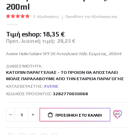
συλλογής
200ml
εικόνων
Βαθμολογία:
3
Αξιολογήσεις
Προσθέστε την Αξιολόγηση σας
100
100
% of
Tιμή eshop:
18,35 €
Προτ. λιανική τιμή:
28,23 €
Avene Huile Solaire SPF30 Αντιηλιακό Λάδι Σώματος, 200ml
ΔΙΑΘΕΣΙΜΌΤΗΤΑ:
ΚΑΤΌΠΙΝ ΠΑΡΑΓΓΕΛΊΑΣ - ΤΟ ΠΡΟΙΌΝ ΘΑ ΑΠΟΣΤΑΛΕΊ
ΜΌΛΙΣ ΠΑΡΑΛΆΒΟΥΜΕ ΑΠΌ ΤΗΝ ΕΤΑΙΡΕΊΑ ΠΑΡΑΓΩΓΉΣ
ΚΑΤΑΣΚΕΥΑΣΤΉΣ:
AVENE
ΚΩΔΙΚΌΣ ΠΡΟΪΌΝΤΟΣ
3282770030068
ΠΡΟΣΘΉΚΗ ΣΤΟ ΚΑΛΆΘΙ