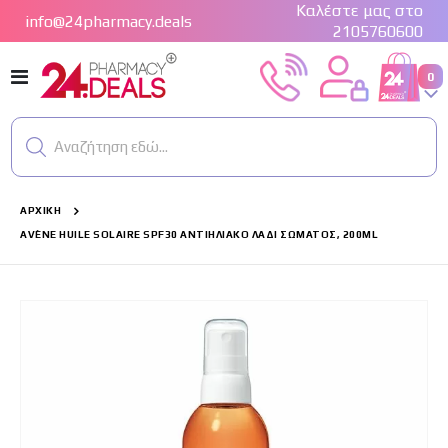
Καλέστε μας στο
info@24pharmacy.deals
2105760600
Εναλλαγή
στ
0
Cart
Πλοήγησης
Αναζήτηση εδώ...
ΑΡΧΙΚΉ
AVÈNE HUILE SOLAIRE SPF30 ΑΝΤΙΗΛΙΑΚΌ ΛΆΔΙ ΣΏΜΑΤΟΣ, 200ML
Μετάβαση
στο
τέλος
της
συλλογής
εικόνων