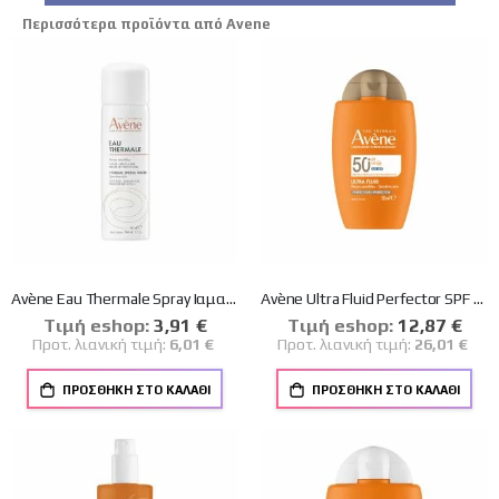
Περισσότερα προϊόντα από Avene
Avène Eau Thermale Spray Ιαματικό Νερό με Καταπραϋντικές, Απαλυντικές & Αντι-ερεθιστικές Ιδιότητες, 50ml
Avène Ultra Fluid Perfector SPF 50+ Αντηλιακή Κρέμα Προσώπου με Χρώμα 50 ml
Tιμή eshop:
Ειδική
3,91 €
Tιμή eshop:
Ειδική
12,87 €
Τιμή
Τιμή
Προτ. λιανική τιμή:
6,01 €
Προτ. λιανική τιμή:
26,01 €
ΠΡΟΣΘΉΚΗ ΣΤΟ ΚΑΛΆΘΙ
ΠΡΟΣΘΉΚΗ ΣΤΟ ΚΑΛΆΘΙ