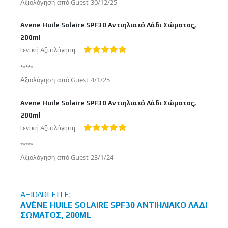
Δημοσιεύτηκε
Αξιολόγηση από
Guest
30/12/25
στις
Avene Huile Solaire SPF30 Αντιηλιακό Λάδι Σώματος,
200ml
Γενική Αξιολόγηση
100%
*****
Δημοσιεύτηκε
Αξιολόγηση από
Guest
4/1/25
στις
Avene Huile Solaire SPF30 Αντιηλιακό Λάδι Σώματος,
200ml
Γενική Αξιολόγηση
100%
*****
Δημοσιεύτηκε
Αξιολόγηση από
Guest
23/1/24
στις
ΑΞΙΟΛΟΓΕΊΤΕ:
AVÈNE HUILE SOLAIRE SPF30 ΑΝΤΙΗΛΙΑΚΌ ΛΆΔΙ
ΣΏΜΑΤΟΣ, 200ML