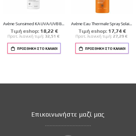
Avène Sunsimed KA UVA/UVB Blue Light 80ml
Avène Eau Thermale Spray Solaire 100% Invisible Αντιηλιακό Σπρέυ SPF50+ 200ml
Tιμή eshop:
Ειδική
18,22 €
Tιμή eshop:
Ειδική
17,74 €
Τιμή
Τιμή
Προτ. λιανική τιμή:
32,51 €
Προτ. λιανική τιμή:
27,29 €
ΠΡΟΣΘΉΚΗ ΣΤΟ ΚΑΛΆΘΙ
ΠΡΟΣΘΉΚΗ ΣΤΟ ΚΑΛΆΘΙ
Επικοινωνήστε μαζί μας