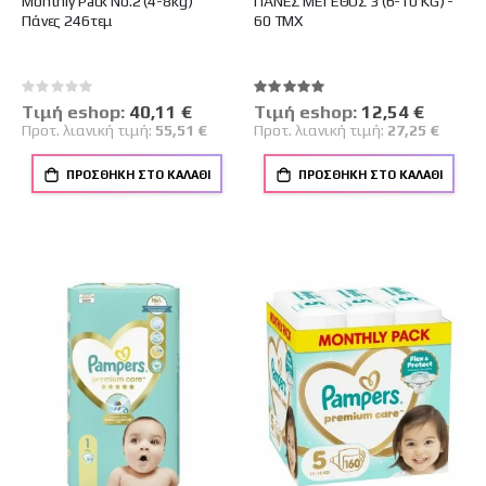
Monthly Pack No.2 (4-8kg)
ΠΑΝΕΣ ΜΕΓΕΘΟΣ 3 (6-10 KG) -
Πάνες 246τεμ
60 ΤΜΧ
Rating:
Βαθμολογία:
0%
100%
Tιμή eshop:
Ειδική
40,11 €
Tιμή eshop:
Ειδική
12,54 €
Τιμή
Τιμή
Προτ. λιανική τιμή:
55,51 €
Προτ. λιανική τιμή:
27,25 €
ΠΡΟΣΘΉΚΗ ΣΤΟ ΚΑΛΆΘΙ
ΠΡΟΣΘΉΚΗ ΣΤΟ ΚΑΛΆΘΙ