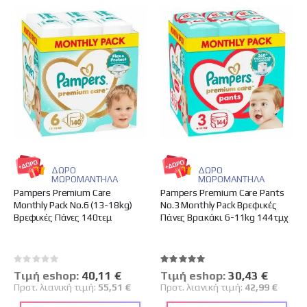
ΔΩΡΟ
ΔΩΡΟ
ΜΩΡΟΜΑΝΤΗΛΑ
ΜΩΡΟΜΑΝΤΗΛΑ
Pampers Premium Care
Pampers Premium Care Pants
Monthly Pack No.6 (13-18kg)
No.3 Monthly Pack Βρεφικές
Βρεφικές Πάνες 140τεμ
Πάνες Βρακάκι 6-11kg 144τμχ
Rating:
Βαθμολογία:
0%
100%
Tιμή eshop:
Ειδική
40,11 €
Tιμή eshop:
Ειδική
30,43 €
Τιμή
Τιμή
Προτ. λιανική τιμή:
55,51 €
Προτ. λιανική τιμή:
42,99 €