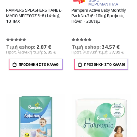
ΔΩΡΟ
ΜΩΡΟΜΑΝΤΗΛΑ
PAMPERS SPLASHERS ΠΑΝΕΣ-
Pampers Active Baby Monthly
ΜΑΓΙΟ ΜΕΓΕΘΟΣ 5-6 (14+kg),
Pack No.3 (6-10kg) Βρεφικές
10 ΤΜΧ
Πάνες - 208τεμ
Βαθμολογία:
Βαθμολογία:
100%
100%
Tιμή eshop:
Ειδική
2,87 €
Tιμή eshop:
Ειδική
34,57 €
Τιμή
Τιμή
Προτ. λιανική τιμή:
5,99 €
Προτ. λιανική τιμή:
37,99 €
ΠΡΟΣΘΉΚΗ ΣΤΟ ΚΑΛΆΘΙ
ΠΡΟΣΘΉΚΗ ΣΤΟ ΚΑΛΆΘΙ