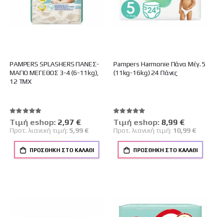
PAMPERS SPLASHERS ΠΑΝΕΣ-
Pampers Harmonie Πάνα Μέγ. 5
ΜΑΓΙΟ ΜΕΓΕΘΟΣ 3-4 (6-11kg),
(11kg-16kg) 24 Πάνες
12 ΤΜΧ
Βαθμολογία:
Βαθμολογία:
100%
100%
Tιμή eshop:
Ειδική
2,97 €
Tιμή eshop:
Ειδική
8,99 €
Τιμή
Τιμή
Προτ. λιανική τιμή:
5,99 €
Προτ. λιανική τιμή:
10,99 €
ΠΡΟΣΘΉΚΗ ΣΤΟ ΚΑΛΆΘΙ
ΠΡΟΣΘΉΚΗ ΣΤΟ ΚΑΛΆΘΙ