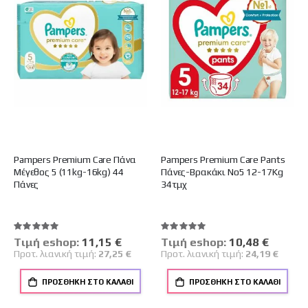
Pampers Premium Care Πάνα
Pampers Premium Care Pants
Μέγεθος 5 (11kg-16kg) 44
Πάνες-Βρακάκι Νο5 12-17Kg
Πάνες
34τμχ
Βαθμολογία:
Βαθμολογία:
100%
100%
Tιμή eshop:
Ειδική
11,15 €
Tιμή eshop:
Ειδική
10,48 €
Τιμή
Τιμή
Προτ. λιανική τιμή:
27,25 €
Προτ. λιανική τιμή:
24,19 €
ΠΡΟΣΘΉΚΗ ΣΤΟ ΚΑΛΆΘΙ
ΠΡΟΣΘΉΚΗ ΣΤΟ ΚΑΛΆΘΙ