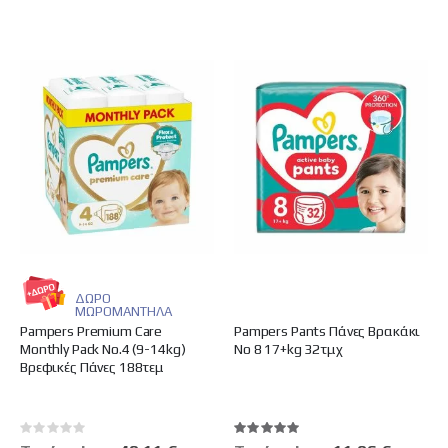
ΔΩΡΟ
ΜΩΡΟΜΑΝΤΗΛΑ
Pampers Premium Care
Pampers Pants Πάνες Βρακάκι
Monthly Pack No.4 (9-14kg)
No 8 17+kg 32τμχ
Βρεφικές Πάνες 188τεμ
Rating:
Βαθμολογία:
0%
100%