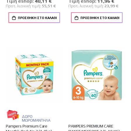
Tιμή eshop:
Ειδική
40,11 €
Tιμή eshop:
Ειδική
11,96 €
Τιμή
Τιμή
Προτ. λιανική τιμή:
55,51 €
Προτ. λιανική τιμή:
23,99 €
ΠΡΟΣΘΉΚΗ ΣΤΟ ΚΑΛΆΘΙ
ΠΡΟΣΘΉΚΗ ΣΤΟ ΚΑΛΆΘΙ
ΔΩΡΟ
ΜΩΡΟΜΑΝΤΗΛΑ
Pampers Premium Care
PAMPERS PREMIUM CARE