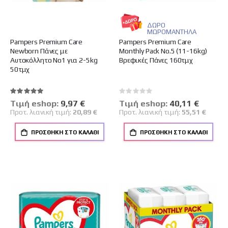
ΔΩΡΟ
ΜΩΡΟΜΑΝΤΗΛΑ
Pampers Premium Care
Pampers Premium Care
Newborn Πάνες με
Monthly Pack No.5 (11-16kg)
Αυτοκόλλητο No1 για 2-5kg
Βρεφικές Πάνες 160τμχ
50τμχ
Βαθμολογία:
Rating:
100%
0%
Tιμή eshop:
Ειδική
9,97 €
Tιμή eshop:
Ειδική
40,11 €
Τιμή
Τιμή
Προτ. λιανική τιμή:
20,89 €
Προτ. λιανική τιμή:
55,51 €
ΠΡΟΣΘΉΚΗ ΣΤΟ ΚΑΛΆΘΙ
ΠΡΟΣΘΉΚΗ ΣΤΟ ΚΑΛΆΘΙ