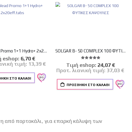
Pharmalead Promo 1+1 Hydro+ 2x20eff.tabs
SOLGAR B- 50 COMPLEX 100 ΦΥΤΙΚΕΣ ΚΑΨΟΥΛΕΣ
ή eshop:
Ειδική
6,70 €
Βαθμολογία:
Τιμή
100%
ανική τιμή:
13,39 €
Tιμή eshop:
Ειδική
24,07 €
Τιμή
Προτ. λιανική τιμή:
37,03 €
ΉΚΗ ΣΤΟ ΚΑΛΆΘΙ
ΠΡΟΣΘΉΚΗ ΣΤΟ ΚΑΛΆΘΙ
η από πορτοκάλι, για επαρκή κάλυψη των