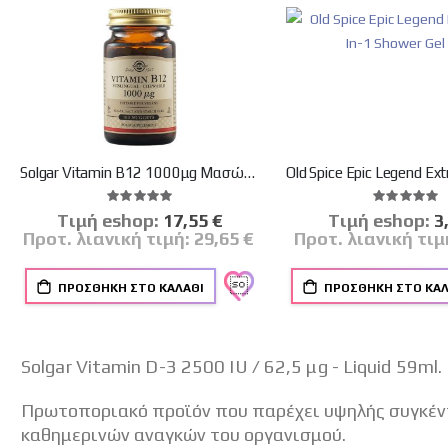
Solgar Vitamin B12 1000μg Μασώμενα Δισκία Βιταμίνη B12 για την Ομαλή Λειτουργία του Νευρικού Συστήματος, 100nuggets
Βαθμολογία:
Βαθμο
100%
100%
Tιμή eshop:
Ειδική
17,55 €
Tιμή eshop:
Ει
3
Τιμή
Τι
Προτ. λιανική τιμή:
29,65 €
Προτ. λιανική τιμ
ΠΡΟΣΘΉΚΗ ΣΤΟ ΚΑΛΆΘΙ
ΠΡΟΣΘΉΚΗ ΣΤΟ ΚΑΛ
Solgar Vitamin D-3 2500 IU / 62,5 μg - Liquid 59ml.
Πρωτοποριακό προϊόν που παρέχει υψηλής συγκέντ
καθημερινών αναγκών του οργανισμού.