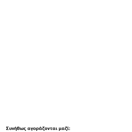
στην
αρχή
της
συλλογής
εικόνων
Συνήθως αγοράζονται μαζί: