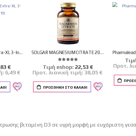
Old Spice Epic Legend Extra-XL 3-In-1 Shower Gel 1lt
SOLGAR MAGNESIUM CITRATE 200MG TABS 120S
Tιμ
λογία:
Βαθμολογία:
100%
Προτ. λι
δική
,83 €
Tιμή eshop:
Ειδική
22,53 €
μή
Τιμή
ή:
6,49 €
Προτ. λιανική τιμή:
38,05 €
ΠΡΟΣΘ
ΆΘΙ
ΠΡΟΣΘΉΚΗ ΣΤΟ ΚΑΛΆΘΙ
ρωσης βιταμίνη D3 σε υγρή μορφή με ευχάριστη γεύσ