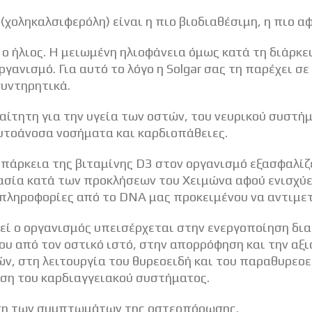
(χοληκαλσιφερόλη) είναι η πιο βιοδιαθέσιμη, η πιο 
 ο ήλιος. Η μειωμένη ηλιοφάνεια όμως κατά τη διάρκε
ργανισμό. Για αυτό το λόγο η Solgar σας τη παρέχει 
υντηρητικά.
ραίτητη για την υγεία των οστών, του νευρικού συστή
υτοάνοσα νοσήματα και καρδιοπάθειες.
επάρκεια της βιταμίνης D3 στον οργανισμό εξασφαλίζ
τασία κατά των προκλήσεων του Χειμώνα αφού ενισχύ
 πληροφορίες από το DNA μας προκειμένου να αντιμετ
ιεί ο οργανισμός υπεισέρχεται στην ενεργοποίηση δ
υ από τον οστικό ιστό, στην απορρόφηση και την αξ
ν, στη λειτουργία του θυρεοειδή και του παραθυρεοει
ση του καρδιαγγειακού συστήματος.
ηση των συμπτωμάτων της οστεοπόρωσης.