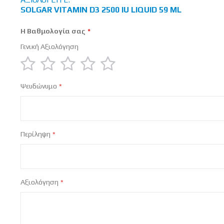
SOLGAR VITAMIN D3 2500 IU LIQUID 59 ML
Η Βαθμολογία σας
Γενική Αξιολόγηση
1
2
3
4
5
Ψευδώνυμο
star
stars
stars
stars
stars
Περίληψη
Αξιολόγηση