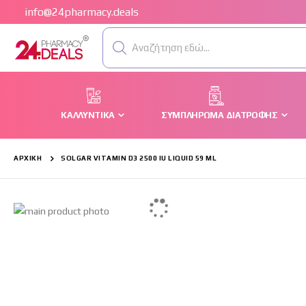
info@24pharmacy.deals
Αναζήτηση εδώ...
ΚΑΛΛΥΝΤΙΚΆ
ΣΥΜΠΛΉΡΩΜΑ ΔΙΑΤΡΟΦΉΣ
ΑΡΧΙΚΉ
SOLGAR VITAMIN D3 2500 IU LIQUID 59 ML
Μετάβαση
στο
τέλος
της
συλλογής
εικόνων
Μετάβαση