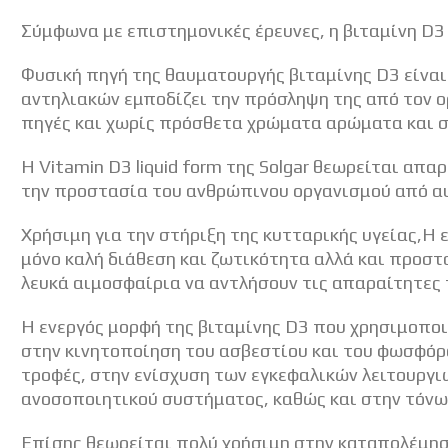
Σύμφωνα με επιστημονικές έρευνες, η βιταμίνη D3 
Φυσική πηγή της θαυματουργής βιταμίνης D3 είναι
αντηλιακών εμποδίζει την πρόσληψη της από τον ο
πηγές και χωρίς πρόσθετα χρώματα αρώματα και σ
Η Vitamin D3 liquid form της Solgar θεωρείται απα
την προστασία του ανθρώπινου οργανισμού από α
Χρήσιμη για την στήριξη της κυτταρικής υγείας,Η 
μόνο καλή διάθεση και ζωτικότητα αλλά και προσ
λευκά αιμοσφαίρια να αντλήσουν τις απαραίτητες
Η ενεργός μορφή της βιταμίνης D3 που χρησιμοπο
στην κινητοποίηση του ασβεστίου και του φωσφόρο
τροφές, στην ενίσχυση των εγκεφαλικών λειτουργιώ
ανοσοποιητικού συστήματος, καθώς και στην τόνω
Επίσης θεωρείται πολύ χρήσιμη στην καταπολέμ