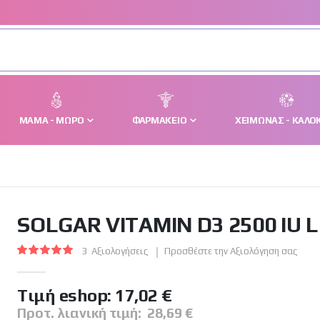
ΜΑΜΆ - ΜΩΡΌ
ΦΑΡΜΑΚΕΊΟ
ΧΕΙΜΏΝΑΣ - ΚΑΛΟΚ
SOLGAR VITAMIN D3 2500 IU L
3
Αξιολογήσεις
Προσθέστε την Αξιολόγηση σας
Βαθμολογία:
100
100
% of
Tιμή eshop:
17,02 €
Προτ. λιανική τιμή:
28,69 €