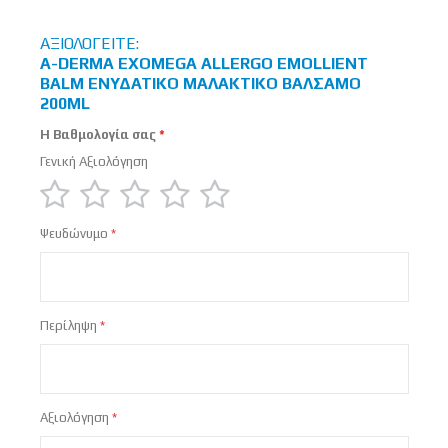
ΑΞΙΟΛΟΓΕΊΤΕ:
A-DERMA EXOMEGA ALLERGO EMOLLIENT
BALM ΕΝΥΔΑΤΙΚΌ ΜΑΛΑΚΤΙΚΌ BΆΛΣΑΜΟ
200ML
Η Βαθμολογία σας
Γενική Αξιολόγηση
1
2
3
4
5
Ψευδώνυμο
star
stars
stars
stars
stars
Περίληψη
Αξιολόγηση