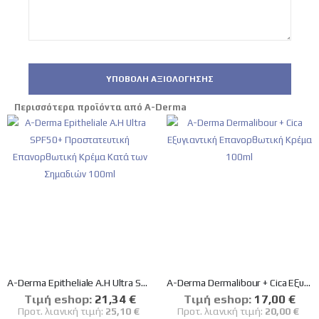
ΥΠΟΒΟΛΉ ΑΞΙΟΛΌΓΗΣΗΣ
Περισσότερα προϊόντα από A-Derma
A-Derma Epitheliale A.H Ultra SPF50+ Προστατευτική Επανορθωτική Κρέμα Κατά των Σημαδιών 100ml
A-Derma Dermalibour + Cica Εξυγιαντική Επανορθωτική Κρέμα 100ml
Tιμή eshop:
Ειδική
21,34 €
Tιμή eshop:
Ειδική
17,00 €
Τιμή
Τιμή
Προτ. λιανική τιμή:
25,10 €
Προτ. λιανική τιμή:
20,00 €