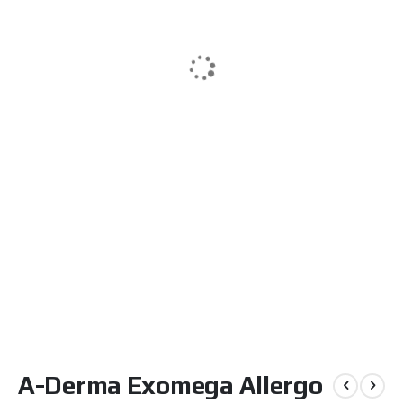
Μετάβαση
A-Derma Exomega Allergo
στην
αρχή