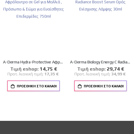
A-Derma Hydra-Protective Αφρόλουτρο σε Gel για Μαλλιά , Πρόσωπο & Σώμα για Ευαίσθητες Επιδερμίδες 750ml
A-Derma Biology Energy C Radiance Boost Serum Oρός Eνίσχυσης Λάμψης 30ml
Tιμή eshop:
Ειδική
14,75 €
Tιμή eshop:
Ειδική
29,74 €
Τιμή
Τιμή
Προτ. λιανική τιμή:
17,35 €
Προτ. λιανική τιμή:
34,99 €
ΠΡΟΣΘΉΚΗ ΣΤΟ ΚΑΛΆΘΙ
ΠΡΟΣΘΉΚΗ ΣΤΟ ΚΑΛΆΘΙ