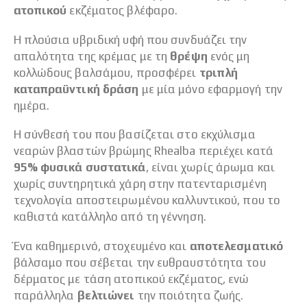
ατοπικού
εκζέματος βλέφαρο.
Η πλούσια υβριδική υφή που συνδυάζει την
απαλότητα της κρέμας με τη
θρέψη
ενός μη
κολλώδους βαλσάμου, προσφέρει
τριπλή
καταπραϋντική δράση
με μία μόνο εφαρμογή την
ημέρα.
Η σύνθεσή του που βασίζεται στο εκχύλισμα
νεαρών βλαστών βρώμης Rhealba περιέχει κατά
95% φυσικά συστατικά
, είναι χωρίς άρωμα και
χωρίς συντηρητικά χάρη στην πατενταρισμένη
τεχνολογία αποστειρωμένου καλλυντικού, που το
καθιστά κατάλληλο από τη γέννηση.
Ένα καθημερινό, στοχευμένο και
αποτελεσματικό
βάλσαμο που σέβεται την ευθραυστότητα του
δέρματος με τάση ατοπικού εκζέματος, ενώ
παράλληλα
βελτιώνει
την ποιότητα ζωής.