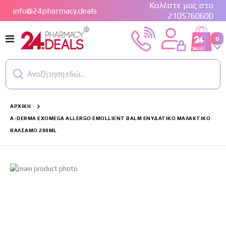
Καλέστε μας στο
info@24pharmacy.deals
2105760600
Εναλλαγή
στ
0
Cart
Πλοήγησης
Αναζήτηση εδώ...
ΑΡΧΙΚΉ
A-DERMA EXOMEGA ALLERGO EMOLLIENT BALM ΕΝΥΔΑΤΙΚΌ ΜΑΛΑΚΤΙΚΌ
BΆΛΣΑΜΟ 200ML
Μετάβαση
στο
τέλος
της
συλλογής
εικόνων