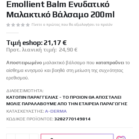
Emollient Balm Ενυδατικό
της
συλλογής
Μαλακτικό Bάλσαμο 200ml
εικόνων
Γίνετε ο πρώτος που θα αξιολογήσει το προϊόν
Tιμή eshop:
21,17 €
Προτ. λιανική τιμή:
24,90 €
Αποστειρωμένο
μαλακτικό βάλσαμο που
καταπραΰνει
το
αίσθημα κνησμού και βοηθά στη μείωση της συχνότητας
ερεθισμού.
ΔΙΑΘΕΣΙΜΌΤΗΤΑ:
ΚΑΤΌΠΙΝ ΠΑΡΑΓΓΕΛΊΑΣ - ΤΟ ΠΡΟΙΌΝ ΘΑ ΑΠΟΣΤΑΛΕΊ
ΜΌΛΙΣ ΠΑΡΑΛΆΒΟΥΜΕ ΑΠΌ ΤΗΝ ΕΤΑΙΡΕΊΑ ΠΑΡΑΓΩΓΉΣ
ΚΑΤΑΣΚΕΥΑΣΤΉΣ:
A-DERMA
ΚΩΔΙΚΌΣ ΠΡΟΪΌΝΤΟΣ
3282770149814