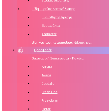
Ειδικές Θεραπείες
Είδη Ευρείας Κατανάλωσης
Ευαίσθητη Περιοχή
Ξυραφάκια
Σερβιέτες
είδη για τους τετράποδους φίλους μας
Προσφορές
Οικονομική Συσκευασία - Πακέτα
Apivita
Avene
Caudalie
Fresh Line
Frezyderm
Lierac