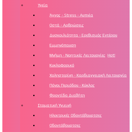
Υγεία
Άγχος - Stress - Αυπνία
Οστά - Αρθρώσεις
Δυσκοιλιότητα - Ερεθισμός Εντέρου
Εμμηνόπαυση
Μνήμη - Νοητικές Λειτουργίες
Hot!
Κυκλοφορικό
Χοληστερίνη - Καρδιαγγειακή Λειτουργία
Πόνοι Περιόδου - Κύκλος
Φροντίδα Διαβήτη
Στοματική Υγιεινή
Ηλεκτρικές Οδοντόβουρτσες
Οδοντόβουρτσες