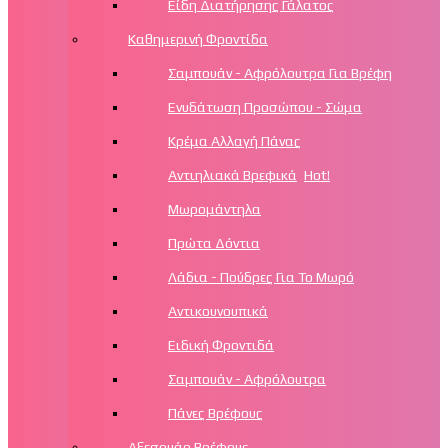
Είδη Διατήρησης Γάλατος
Καθημερινή Φροντίδα
Σαμπουάν - Αφρόλουτρα Για Βρέφη
Ενυδάτωση Προσώπου - Σώμα
Κρέμα Αλλαγή Πάνας
Αντιηλιακά Βρεφικά
Hot!
Μωρομάντηλα
Πρώτα Δόντια
Λάδια - Πούδρες Για Το Μωρό
Αντικουνουπικά
Ειδική Φροντιδά
Σαμπουάν - Αφρόλουτρα
Πάνες Βρέφους
Αξεσουάρ Βρέφους