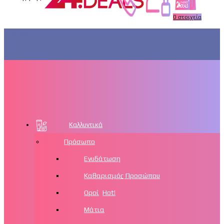
0
στοιχεία
Μενού
Καλλυντικά
Πρόσωπο
Ενυδάτωση
Καθαρισμός Προσώπου
Οροί
Hot!
Μάτια