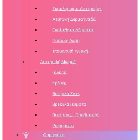
Συμπλήρωμα Διατροφής
Ατοπική Δερματίτιδα
Ευαίσθητα Δέρματα
Παιδική Ακμή
Στοματική Υγιεινή
Διατροφή Μωρού
Γάλατα
Κρέμες
Βρεφικά Σνάκ
Βρεφικά Γεύματα
Βιταμίνες - Προβιοτικά
Ροφήματα
Φαρμακείο