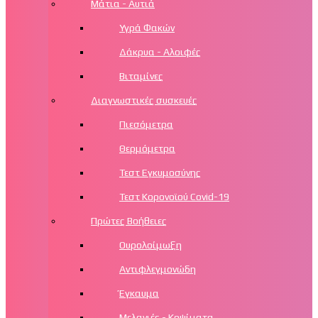
Μάτια - Αυτιά
Υγρά Φακών
Δάκρυα - Αλοιφές
Βιταμίνες
Διαγνωστικές συσκευές
Πιεσόμετρα
Θερμόμετρα
Τεστ Εγκυμοσύνης
Τεστ Κορονοϊού Covid-19
Πρώτες Βοήθειες
Ουρολοίμωξη
Αντιφλεγμονώδη
Έγκαυμα
Μελανιές - Κοψίματα