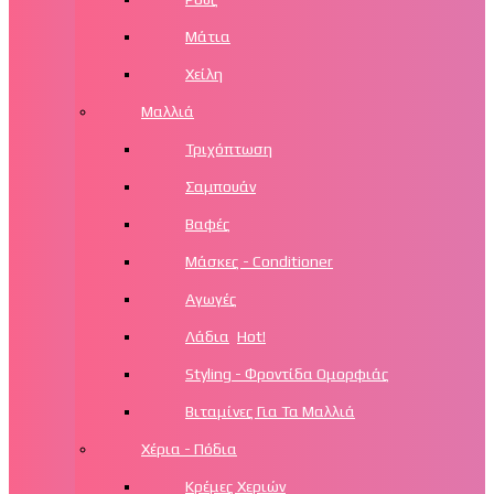
Μάτια
Χείλη
Μαλλιά
Τριχόπτωση
Σαμπουάν
Βαφές
Μάσκες - Conditioner
Αγωγές
Λάδια
Hot!
Styling - Φροντίδα Ομορφιάς
Βιταμίνες Για Τα Μαλλιά
Χέρια - Πόδια
Κρέμες Χεριών