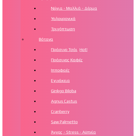
Νύχια - Μαλλιά - Δέρμα
Υαλουρονικά
Τριχόπτωση
Βότανα
Πράσινο Τσάι
Hot!
Πράσινος Καφές
Ιπποφαές
Εχινάκεια
Ginkgo Biloba
Agnus Castus
Cranberry
Saw Palmetto
Άγχος - Stress - Αϋπνία