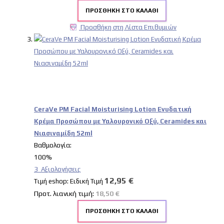
ΠΡΟΣΘΉΚΗ ΣΤΟ ΚΑΛΆΘΙ
Προσθήκη στη Λίστα Επιθυμιών
CeraVe PM Facial Moisturising Lotion Ενυδατική
Κρέμα Προσώπου με Υαλουρονικό Οξύ, Ceramides και
Νιασιναμίδη 52ml
Βαθμολογία:
100%
3
Αξιολογήσεις
12,95 €
Tιμή eshop:
Ειδική Τιμή
Προτ. λιανική τιμή:
18,50 €
ΠΡΟΣΘΉΚΗ ΣΤΟ ΚΑΛΆΘΙ