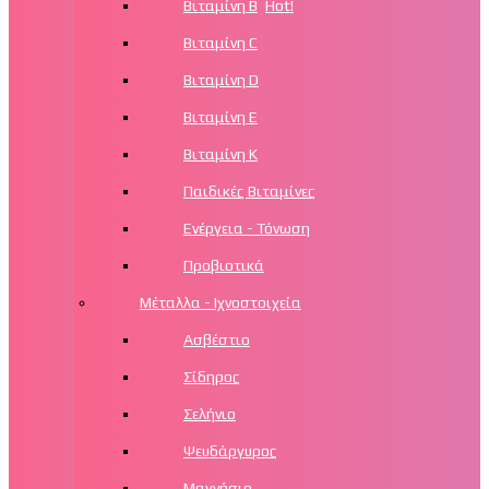
Βιταμίνη Β
Hot!
Βιταμίνη C
Βιταμίνη D
Βιταμίνη Ε
Βιταμίνη Κ
Παιδικές Βιταμίνες
Ενέργεια - Τόνωση
Προβιοτικά
Μέταλλα - Ιχνοστοιχεία
Ασβέστιο
Σίδηρος
Σελήνιο
Ψευδάργυρος
Μαγνήσιο