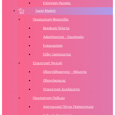
Ενίσχυση Άμυνας
Super Market
Προσωπική Φροντίδα
Βρεφικά Γάλατα
Αφρόλουτρα - Σαμπουάν
Εγκυμοσύνη
Είδη Ξυρίσματος
Στοματική Υγιεινή
Οδοντόβουρτσες - Νήματα
Οδοντόκρεμες
Στοματικά Διαλύματα
Περιποίηση Ποδιών
Aνατομικοί Πάτοι Παπουτσιών