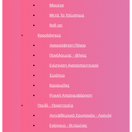
Mousse
Μετά Το Τσίμπημα
Roll-on
Κρυολόγημα
Ανακούφηση Πόνου
Πονόλαιμος - Βήχας
Ενίσχυση Ανοσοποιητικού
Σιρόπια
Καραμέλες
Ρινική Αποσυμφόρηση
Παιδί - Προστασία
Αντιφθειρικά Σαμπουάν - Λοσιόν
Ενέργεια - Βιταμίνες