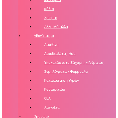
Κάλιο
Χρώμιο
Αλλα Μέταλλα
Αδυνάτισμα
Λεκιθίνη
Λιποδιαλύτες
Hot!
Υποκατάστατο Ζάχαρης - Γεύματος
Συμπλέγματα - Φόρμουλες
Κατακράτηση Υγρών
Κυτταρίτιδα
CLA
Αμινοξέα
Ομορφιά