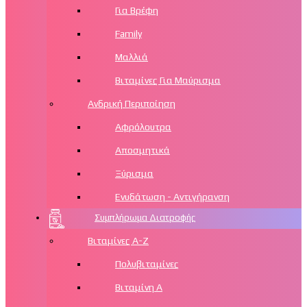
Για Βρέφη
Family
Μαλλιά
Βιταμίνες Για Μαύρισμα
Ανδρική Περιποίηση
Αφρόλουτρα
Αποσμητικά
Ξύρισμα
Ενυδάτωση - Αντιγήρανση
Συμπλήρωμα Διατροφής
Βιταμίνες Α-Ζ
Πολυβιταμίνες
Βιταμίνη Α