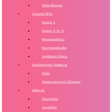
Άλλα Βότανα
Λιπαρά Οξέα
Ωμέγα 3
Ωμέγα 3 : 6 : 9
Μουρουνέλαιο
Νυχτολούλουδο
Διάφορα Ελαια
Εναλλακτικά Τρόφιμα
Αλόη
Υποκατάστατο Ζάχαρης
Αθλητές
Πρωτεΐνες
Αμινοξέα