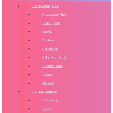
Αντιηλιακά
Hot!
Πρόσωπο
Hot!
Σώμα
Hot!
Family
Παιδικά
Για Βρέφη
After Sun
Hot!
Autobrozant
Λάδια
Μαλλιά
Αντικουνουπικά
Γαλάκτωμα
Spray