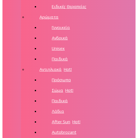
Ειδικές Θεραπείες
Αρώματα
Γυναικεία
Ανδρικά
Unisex
Παιδικά
Αντιηλιακά
Hot!
Πρόσωπο
Σώμα
Hot!
Παιδικά
Λάδια
After Sun
Hot!
Autobrozant