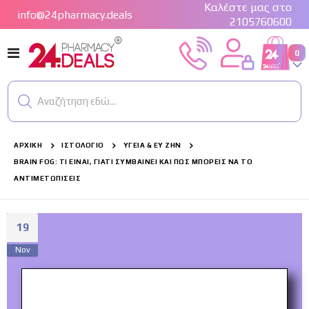
Καλέστε μας στο
info@24pharmacy.deals
2105760600
Εναλλαγή
στ
0
Cart
Πλοήγησης
Αναζήτηση εδώ...
ΑΡΧΙΚΉ
ΙΣΤΟΛΌΓΙΟ
ΥΓΕΊΑ & ΕΥ ΖΗΝ
BRAIN FOG: ΤΙ ΕΊΝΑΙ, ΓΙΑΤΊ ΣΥΜΒΑΊΝΕΙ ΚΑΙ ΠΏΣ ΜΠΟΡΕΊΣ ΝΑ ΤΟ
ΑΝΤΙΜΕΤΩΠΊΣΕΙΣ
19
Nov