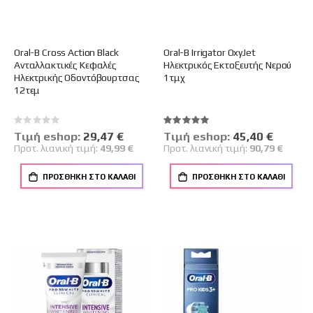
Oral-B Cross Action Black
Oral-B Irrigator OxyJet
Ανταλλακτικές Κεφαλές
Ηλεκτρικός Εκτοξευτής Νερού
Ηλεκτρικής Οδοντόβουρτσας
1τμχ
12τεμ
Rating:
Βαθμολογία:
0%
100%
Tιμή eshop:
Ειδική
29,47 €
Tιμή eshop:
Ειδική
45,40 €
Τιμή
Τιμή
Προτ. λιανική τιμή:
49,99 €
Προτ. λιανική τιμή:
90,79 €
ΠΡΟΣΘΉΚΗ ΣΤΟ ΚΑΛΆΘΙ
ΠΡΟΣΘΉΚΗ ΣΤΟ ΚΑΛΆΘΙ