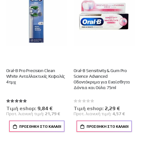
Oral-B Pro Precision Clean
Oral-B Sensitivity & Gum Pro
White Ανταλλακτικές Κεφαλές
Science Advanced
4τμχ
Οδοντόκρεμα για Ευαίσθητα
Δόντια και Ούλα 75ml
Βαθμολογία:
Rating:
100%
0%
Tιμή eshop:
Ειδική
9,84 €
Tιμή eshop:
Ειδική
2,29 €
Τιμή
Τιμή
Προτ. λιανική τιμή:
21,79 €
Προτ. λιανική τιμή:
4,57 €
ΠΡΟΣΘΉΚΗ ΣΤΟ ΚΑΛΆΘΙ
ΠΡΟΣΘΉΚΗ ΣΤΟ ΚΑΛΆΘΙ