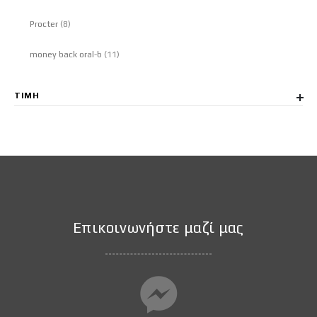
στοιχεία
Procter
8
στοιχεία
money back oral-b
11
ΤΙΜΉ
Επικοινωνήστε μαζί μας