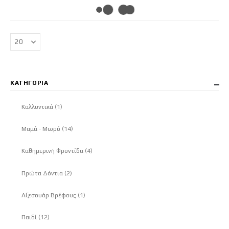
ΚΑΤΗΓΟΡΊΑ
στοιχείο
Καλλυντικά
1
στοιχεία
Μαμά - Μωρό
14
στοιχεία
Καθημερινή Φροντίδα
4
στοιχεία
Πρώτα Δόντια
2
στοιχείο
Αξεσουάρ Βρέφους
1
στοιχεία
Παιδί
12