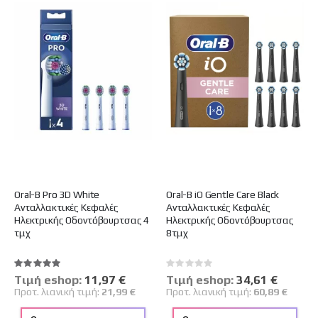
Oral-B Pro 3D White
Oral-B iO Gentle Care Black
Ανταλλακτικές Κεφαλές
Ανταλλακτικές Κεφαλές
Ηλεκτρικής Οδοντόβουρτσας 4
Ηλεκτρικής Οδοντόβουρτσας
τμχ
8τμχ
Βαθμολογία:
Rating:
100%
0%
Tιμή eshop:
Ειδική
11,97 €
Tιμή eshop:
Ειδική
34,61 €
Τιμή
Τιμή
Προτ. λιανική τιμή:
21,99 €
Προτ. λιανική τιμή:
60,89 €