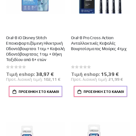
Oral-B iO Disney Stitch
Oral-B Pro Cross Action
Επαναφορτιζόμενη Ηλεκτρική
Ανταλλακτικές Κεφαλές
Οδοντόβουρτσα 1τεμ + Κεφαλή
Bουρτσίσματος Μαύρες 4τμχ
Οδοντόβουρτσας 1τεμ + Θήκη
Ταξιδίου από 6+ ετών
Rating:
Rating:
0%
0%
Tιμή eshop:
Ειδική
38,97 €
Tιμή eshop:
Ειδική
15,39 €
Τιμή
Τιμή
Προτ. λιανική τιμή:
102,11 €
Προτ. λιανική τιμή:
21,99 €
ΠΡΟΣΘΉΚΗ ΣΤΟ ΚΑΛΆΘΙ
ΠΡΟΣΘΉΚΗ ΣΤΟ ΚΑΛΆΘΙ