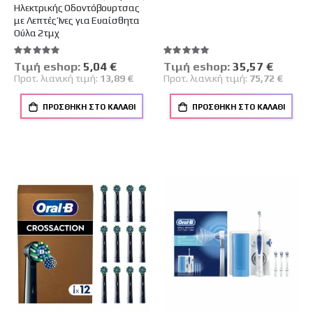
Ηλεκτρικής Οδοντόβουρτσας
με Λεπτές Ίνες για Ευαίσθητα
Ούλα 2τμχ
Βαθμολογία:
Βαθμολογία:
100%
100%
Tιμή eshop:
Ειδική
5,04 €
Tιμή eshop:
Ειδική
35,57 €
Τιμή
Τιμή
Προτ. λιανική τιμή:
13,89 €
Προτ. λιανική τιμή:
75,72 €
ΠΡΟΣΘΉΚΗ ΣΤΟ ΚΑΛΆΘΙ
ΠΡΟΣΘΉΚΗ ΣΤΟ ΚΑΛΆΘΙ