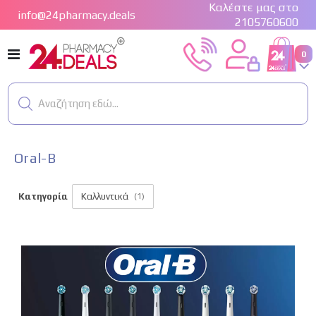
Καλέστε μας στο
info@24pharmacy.deals
2105760600
Εναλλαγή
στ
0
Cart
Πλοήγησης
Αναζήτηση εδώ...
Oral-B
Κατηγορία
Καλλυντικά
(1)