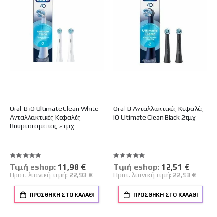
Oral-B iO Ultimate Clean White
Oral-B Ανταλλακτικές Κεφαλές
Ανταλλακτικές Κεφαλές
iO Ultimate Clean Black 2τμχ
Bουρτσίσματος 2τμχ
Βαθμολογία:
Βαθμολογία:
100%
100%
Tιμή eshop:
Ειδική
11,98 €
Tιμή eshop:
Ειδική
12,51 €
Τιμή
Τιμή
Προτ. λιανική τιμή:
22,93 €
Προτ. λιανική τιμή:
22,93 €
ΠΡΟΣΘΉΚΗ ΣΤΟ ΚΑΛΆΘΙ
ΠΡΟΣΘΉΚΗ ΣΤΟ ΚΑΛΆΘΙ