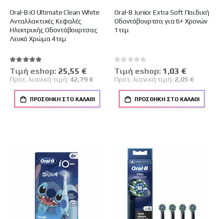
Oral-B iO Ultimate Clean White
Oral-B Junior Extra Soft Παιδική
Ανταλλακτικές Κεφαλές
Οδοντόβουρτσα για 6+ Χρονών
Ηλεκτρικής Οδοντόβουρτσας
1τεμ
Λευκό Χρώμα 4τεμ
Βαθμολογία:
Rating:
100%
0%
Tιμή eshop:
Ειδική
25,55 €
Tιμή eshop:
Ειδική
1,03 €
Τιμή
Τιμή
Προτ. λιανική τιμή:
42,79 €
Προτ. λιανική τιμή:
2,05 €
ΠΡΟΣΘΉΚΗ ΣΤΟ ΚΑΛΆΘΙ
ΠΡΟΣΘΉΚΗ ΣΤΟ ΚΑΛΆΘΙ