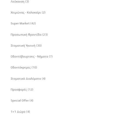
στοιχεία
Λεύκανση
3
στοιχεία
Χειμώνας - Καλοκαίρι
2
στοιχεία
Super Market
42
στοιχεία
Προσωπική Φροντίδα
23
στοιχεία
Στοματική Υγιεινή
30
στοιχεία
Οδοντόβουρτσες - Νήματα
7
στοιχεία
Οδοντόκρεμες
10
στοιχεία
Στοματικά Διαλύματα
4
στοιχεία
Προσφορές
12
στοιχεία
Special Offer
4
στοιχεία
1+1 Δώρο
4