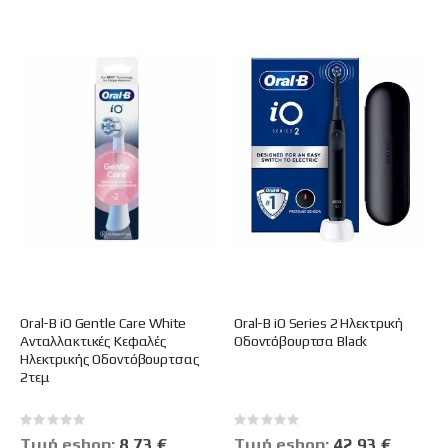
Oral-B iO Gentle Care White
Oral-B iO Series 2 Ηλεκτρική
Ανταλλακτικές Κεφαλές
Οδοντόβουρτσα Black
Ηλεκτρικής Οδοντόβουρτσας
2τεμ
Rating:
Rating:
0%
0%
Tιμή eshop:
Ειδική
8,73 €
Tιμή eshop:
Ειδική
42,93 €