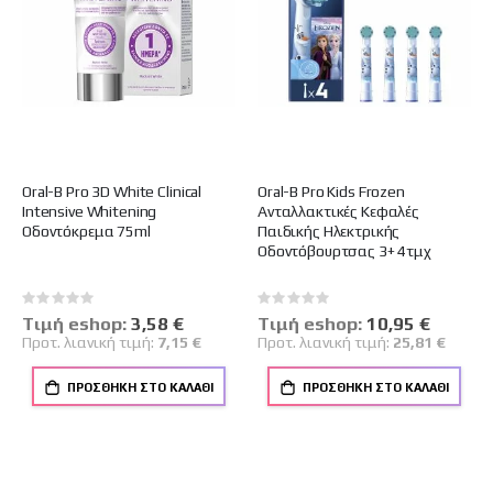
Oral-B Pro 3D White Clinical
Oral-B Pro Kids Frozen
Intensive Whitening
Ανταλλακτικές Κεφαλές
Oδοντόκρεμα 75ml
Παιδικής Ηλεκτρικής
Οδοντόβουρτσας 3+ 4τμχ
Rating:
Rating:
0%
0%
Tιμή eshop:
Ειδική
3,58 €
Tιμή eshop:
Ειδική
10,95 €
Τιμή
Τιμή
Προτ. λιανική τιμή:
7,15 €
Προτ. λιανική τιμή:
25,81 €
ΠΡΟΣΘΉΚΗ ΣΤΟ ΚΑΛΆΘΙ
ΠΡΟΣΘΉΚΗ ΣΤΟ ΚΑΛΆΘΙ