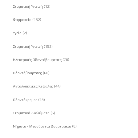
στοιχεία
Στοματική Υγιεινή
12
στοιχεία
Φαρμακείο
152
στοιχεία
Υγεία
2
στοιχεία
Στοματική Υγιεινή
152
στοιχεία
Ηλεκτρικές Οδοντόβουρτσες
78
στοιχεία
Οδοντόβουρτσες
60
στοιχεία
Ανταλλακτικές Κεφαλές
44
στοιχεία
Οδοντόκρεμες
18
στοιχεία
Στοματικά Διαλύματα
5
στοιχεία
Νήματα - Μεσοδόντια Βουρτσάκια
8