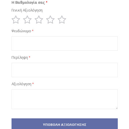
Η Βαθμολογία σας
Γενική Αξιολόγηση
1
2
3
4
5
Ψευδώνυμο
star
stars
stars
stars
stars
Περίληψη
Αξιολόγηση
ΥΠΟΒΟΛΉ ΑΞΙΟΛΌΓΗΣΗΣ