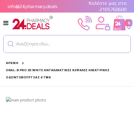
Καλέστε μας στο
info@24pharmacy.deals
2105760600
Εναλλαγή
στ
0
Cart
Πλοήγησης
Αναζήτηση εδώ...
ΑΡΧΙΚΉ
ORAL-B PRO 3D WHITE ΑΝΤΑΛΛΑΚΤΙΚΈΣ ΚΕΦΑΛΈΣ ΗΛΕΚΤΡΙΚΉΣ
ΟΔΟΝΤΌΒΟΥΡΤΣΑΣ 4 ΤΜΧ
Μετάβαση
στο
τέλος
της
συλλογής
εικόνων