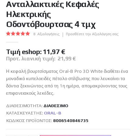
Ανταλλακτικές Κεφαλές
της
συλλογής
Ηλεκτρικής
εικόνων
Οδοντόβουρτσας 4 τμχ
Βαθμολογία:
8
Αξιολογήσεις
Προσθέστε την Αξιολόγηση σας
100
100
% of
Tιμή eshop:
11,97 €
Προτ. λιανική τιμή:
21,99 €
Η κεφαλή βουρτσίσματος Oral-B Pro 3D White διαθέτει ένα
μοναδικό κυπελοειδές πέταλο στίλβωσης που λευκαίνει τα
δόντια ξεκινώντας από τη 1η ημέρα, απομακρύνοντας τους
επιφανειακούς λεκέδες.
ΔΙΑΘΕΣΙΜΌΤΗΤΑ:
ΔΙΑΘΈΣΙΜO
ΚΑΤΑΣΚΕΥΑΣΤΉΣ:
ORAL-B
ΚΩΔΙΚΌΣ ΠΡΟΪΌΝΤΟΣ
8006540846735