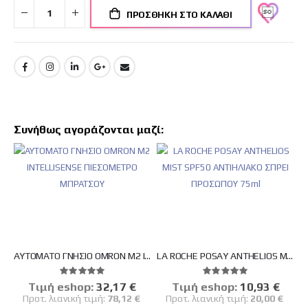
ΠΡΟΣΘΉΚΗ ΣΤΟ ΚΑΛΆΘΙ
Συνήθως αγοράζονται μαζί:
ΑΥΤΟΜΑΤΟ ΓΝΗΣΙΟ OMRON M2 INTELLISENSE ΠΙΕΣΟΜΕΤΡΟ ΜΠΡΑΤΣΟΥ
LA ROCHE POSAY ANTHELIOS MIST SPF50 ΑΝΤΙΗΛΙΑΚΟ ΣΠΡΕΙ ΠΡΟΣΩΠΟΥ 75ml
Βαθμολογία:
Βαθμολογία:
100%
100%
Tιμή eshop:
Ειδική
32,17 €
Tιμή eshop:
Ειδική
10,93 €
Τιμή
Τιμή
Προτ. λιανική τιμή:
78,12 €
Προτ. λιανική τιμή:
20,00 €