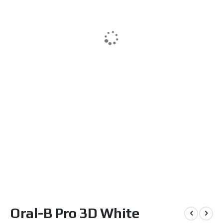
Μετάβαση
Oral-B Pro 3D White
στην
αρχή