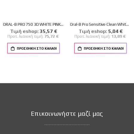
ORAL-B PRO 750 3D WHITE PINK ΗΛΕΚΤΡΙΚΗ ΟΔΟΝΤΟΒΟΥΡΤΣΑ
Oral-B Pro Sensitive Clean White Ανταλλακτικές Κεφαλές Ηλεκτρικής Οδοντόβουρτσας με Λεπτές Ίνες για Ευαίσθητα Ούλα 2τμχ
Tιμή eshop:
Ειδική
35,57 €
Tιμή eshop:
Ειδική
5,04 €
Τιμή
Τιμή
Προτ. λιανική τιμή:
75,72 €
Προτ. λιανική τιμή:
13,89 €
ΠΡΟΣΘΉΚΗ ΣΤΟ ΚΑΛΆΘΙ
ΠΡΟΣΘΉΚΗ ΣΤΟ ΚΑΛΆΘΙ
Επικοινωνήστε μαζί μας