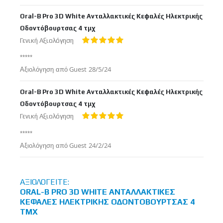
στις
Oral-B Pro 3D White Ανταλλακτικές Κεφαλές Ηλεκτρικής
Οδοντόβουρτσας 4 τμχ
Γενική Αξιολόγηση
100%
*****
Δημοσιεύτηκε
Αξιολόγηση από
Guest
28/5/24
στις
Oral-B Pro 3D White Ανταλλακτικές Κεφαλές Ηλεκτρικής
Οδοντόβουρτσας 4 τμχ
Γενική Αξιολόγηση
100%
*****
Δημοσιεύτηκε
Αξιολόγηση από
Guest
24/2/24
στις
ΑΞΙΟΛΟΓΕΊΤΕ:
ORAL-B PRO 3D WHITE ΑΝΤΑΛΛΑΚΤΙΚΈΣ
ΚΕΦΑΛΈΣ ΗΛΕΚΤΡΙΚΉΣ ΟΔΟΝΤΌΒΟΥΡΤΣΑΣ 4
ΤΜΧ