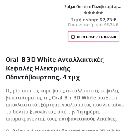
Solgar Omnium Πολυβιταμίνη για Ενέργεια, Τόνωση & Αντιοξειδωτική Προστασία - Ιδανική για Καταπολέμηση της Πνευματικής & Σωματικής Κόπωσης 90tabs
Βαθμολογία:
100%
Tιμή eshop:
Ειδική
62,23 €
Τιμή
Προτ. λιανική τιμή:
95,74 €
ΠΡΟΣΘΉΚΗ ΣΤΟ ΚΑΛΆΘΙ
Oral-B 3D White Ανταλλακτικές
Κεφαλές Ηλεκτρικής
Οδοντόβουρτσας, 4 τμχ
Ως μία από τις κορυφαίες ανταλλακτικές κεφαλές
βουρτσίσματος της
Oral-B
, η
3D White
διαθέτει
αποκλειστικό εξάρτημα γυαλίσματος που λευκαίνει
τα δόντια ξεκινώντας από την
1η ημέρα
,
απομακρύνοντας τους
επιφανειακούς λεκέδες
.