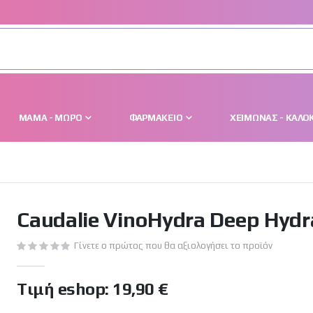
ΜΑΜΆ - ΜΩΡΌ
ΦΑΡΜΑΚΕΊΟ
ΧΕΙΜΏΝΑΣ - ΚΑΛΟΚ
Caudalie VinoHydra Deep Hydra
Γίνετε ο πρώτος που θα αξιολογήσει το προϊόν
Tιμή eshop:
19,90 €