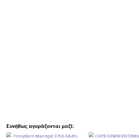
Μετάβαση
στην
αρχή
της
συλλογής
εικόνων
Συνήθως αγοράζονται μαζί: