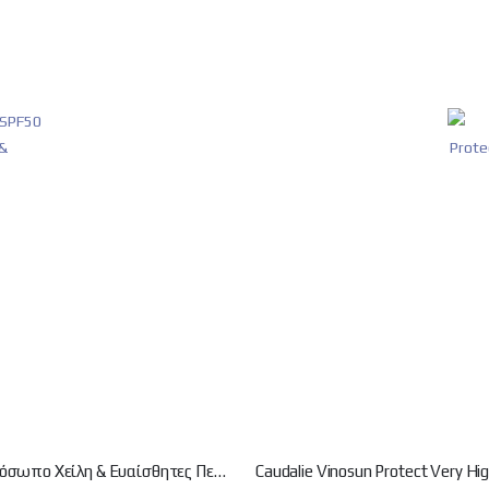
Caudalie Vinosun Protect Invisible Stick SPF50 Αντηλιακό Stick για Πρόσωπο Χείλη & Ευαίσθητες Περιοχές 15g