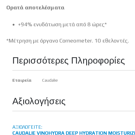
Ορατά αποτελέσματα
+94% ενυδάτωση μετά από 8 ώρες*
*Μέτρηση με όργανο Corneometer. 10 εθελοντές.
Περισσότερες Πληροφορίες
Περισσότερες
Εταιρεία
Caudalie
Πληροφορίες
Αξιολογήσεις
ΑΞΙΟΛΟΓΕΊΤΕ:
CAUDALIE VINOHYDRA DEEP HYDRATION MOISTURIZ