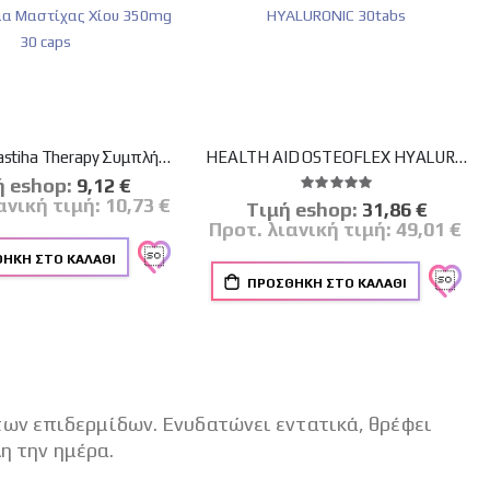
Pharmaq Mastiha Therapy Συμπλήρωμα Μαστίχας Χίου 350mg 30 caps
HEALTH AID OSTEOFLEX HYALURONIC 30tabs
ή eshop:
Ειδική
9,12 €
Βαθμολογία:
Τιμή
100%
ανική τιμή:
10,73 €
Tιμή eshop:
Ειδική
31,86 €
Τιμή
Προτ. λιανική τιμή:
49,01 €
ΉΚΗ ΣΤΟ ΚΑΛΆΘΙ
ΠΡΟΣΘΉΚΗ ΣΤΟ ΚΑΛΆΘΙ
των επιδερμίδων. Ενυδατώνει εντατικά, θρέφει
λη την ημέρα.