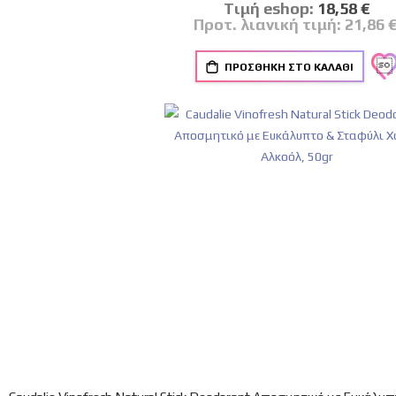
Tιμή eshop:
Ειδική
18,58 €
Τιμή
Προτ. λιανική τιμή:
21,86 
ΠΡΟΣΘΉΚΗ ΣΤΟ ΚΑΛΆΘΙ