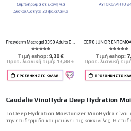
Frezyderm Macrogol 3350 Adults Συμπλήρωμα σε Σκόνη για Δυσκοιλιότητα 20 φακελάκια
Βαθμολογία:
Βαθμο
100%
100%
Tιμή eshop:
Ειδική
9,30 €
Tιμή eshop:
Ει
7
Τιμή
Τι
Προτ. λιανική τιμή:
13,88 €
Προτ. λιανική τιμ
ΠΡΟΣΘΉΚΗ ΣΤΟ ΚΑΛΆΘΙ
ΠΡΟΣΘΉΚΗ ΣΤΟ ΚΑΛ
Caudalie VinoHydra Deep Hydration Moi
Το
Deep Hydration Moisturizer VinoHydra
είναι 
την επιδερμίδα και μειώνει τις κοκκινίλες. Η επιδ