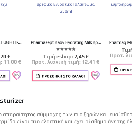
CER'8 JUNIOR ΕΝΤΟΜΟΑΠΩΘΗΤΙΚΟ ΑΥΤΟΚΟΛΛΗΤΟ 24τχμ
Pharmasept Baby Hydrating Milk Βρεφικό Ενυδατικό Γαλάκτωμα 250ml
Tιμ
λογία:
Βαθμολογία:
100%
Προτ. λι
δική
,70 €
Tιμή eshop:
Ειδική
7,45 €
μή
Τιμή
ή:
11,00 €
Προτ. λιανική τιμή:
12,41 €
ΠΡΟΣΘ
ΆΘΙ
ΠΡΟΣΘΉΚΗ ΣΤΟ ΚΑΛΆΘΙ
sturizer
ο απαραίτητος σύμμαχος των πιο ξηρών και ευαίσθη
ερμίδα είναι πιο ελαστική και έχει αίσθημα άνεσης ό