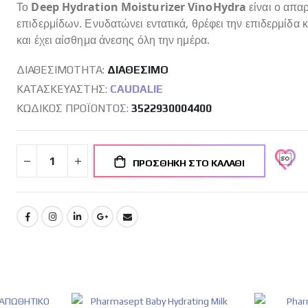
Το
Deep Hydration Moisturizer VinoHydra
είναι ο απα
επιδερμίδων. Ενυδατώνει εντατικά, θρέφει την επιδερμίδα κα
και έχει αίσθημα άνεσης όλη την ημέρα.
ΔΙΑΘΕΣΙΜΌΤΗΤΑ:
ΔΙΑΘΈΣΙΜO
ΚΑΤΑΣΚΕΥΑΣΤΉΣ:
CAUDALIE
ΚΩΔΙΚΌΣ ΠΡΟΪΌΝΤΟΣ
3522930004400
ΠΡΟΣΘΉΚΗ ΣΤΟ ΚΑΛΆΘΙ