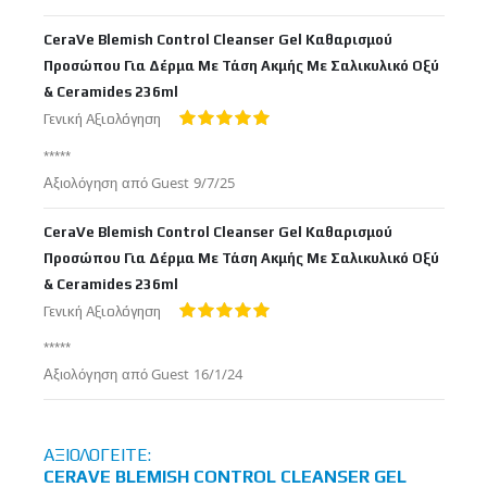
στις
CeraVe Blemish Control Cleanser Gel Καθαρισμού
Προσώπου Για Δέρμα Με Τάση Ακμής Με Σαλικυλικό Οξύ
& Ceramides 236ml
Γενική Αξιολόγηση
100%
*****
Δημοσιεύτηκε
Αξιολόγηση από
Guest
9/7/25
στις
CeraVe Blemish Control Cleanser Gel Καθαρισμού
Προσώπου Για Δέρμα Με Τάση Ακμής Με Σαλικυλικό Οξύ
& Ceramides 236ml
Γενική Αξιολόγηση
100%
*****
Δημοσιεύτηκε
Αξιολόγηση από
Guest
16/1/24
στις
ΑΞΙΟΛΟΓΕΊΤΕ:
CERAVE BLEMISH CONTROL CLEANSER GEL