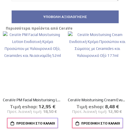
ΥΠΟΒΟΛΉ ΑΞΙΟΛΌΓΗΣΗΣ
Περισσότερα προϊόντα από CeraVe
CeraVe PM Facial Moisturising Lotion Ενυδατική Κρέμα Προσώπου με Υαλουρονικό Οξύ, Ceramides και Νιασιναμίδη 52ml
CeraVe Moisturising Cream Ενυδατική Κρέμα Προσώπου και Σώματος με Ceramides και Υαλουρονικό Οξύ 177ml
Tιμή eshop:
Ειδική
12,95 €
Tιμή eshop:
Ειδική
8,48 €
Τιμή
Τιμή
Προτ. λιανική τιμή:
18,50 €
Προτ. λιανική τιμή:
12,90 €
ΠΡΟΣΘΉΚΗ ΣΤΟ ΚΑΛΆΘΙ
ΠΡΟΣΘΉΚΗ ΣΤΟ ΚΑΛΆΘΙ