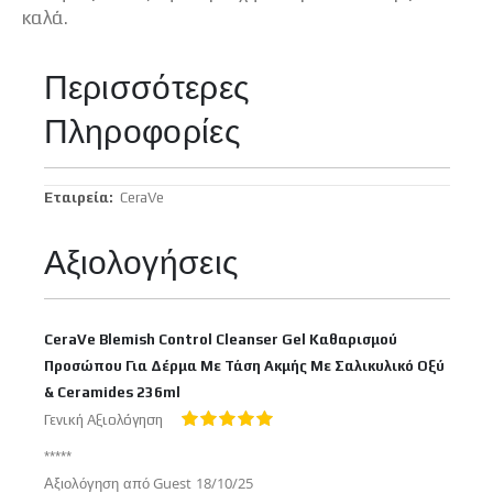
καλά.
Περισσότερες
Πληροφορίες
Περισσότερες
CeraVe
Πληροφορίες
Αξιολογήσεις
CeraVe Blemish Control Cleanser Gel Καθαρισμού
Προσώπου Για Δέρμα Με Τάση Ακμής Με Σαλικυλικό Οξύ
& Ceramides 236ml
Γενική Αξιολόγηση
100%
*****
Δημοσιεύτηκε
Αξιολόγηση από
Guest
18/10/25