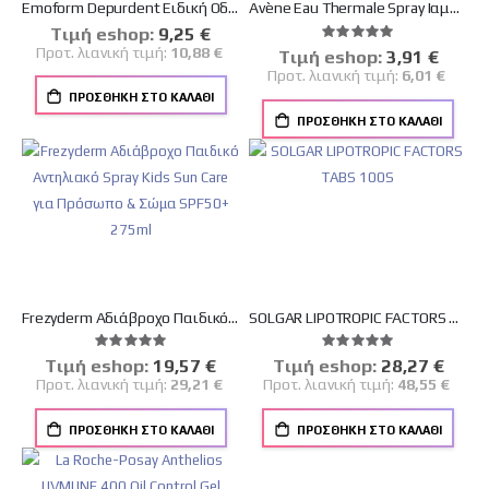
Emoform Depurdent Ειδική Οδοντόκρεμα για Λεύκανση των Δοντιών 50ml
Avène Eau Thermale Spray Ιαματικό Νερό με Καταπραϋντικές, Απαλυντικές & Αντι-ερεθιστικές Ιδιότητες, 50ml
Tιμή eshop:
Ειδική
9,25 €
Βαθμολογία:
Τιμή
100%
Προτ. λιανική τιμή:
10,88 €
Tιμή eshop:
Ειδική
3,91 €
Τιμή
Προτ. λιανική τιμή:
6,01 €
ΠΡΟΣΘΉΚΗ ΣΤΟ ΚΑΛΆΘΙ
ΠΡΟΣΘΉΚΗ ΣΤΟ ΚΑΛΆΘΙ
Frezyderm Αδιάβροχο Παιδικό Αντηλιακό Spray Kids Sun Care για Πρόσωπο & Σώμα SPF50+ 275ml
SOLGAR LIPOTROPIC FACTORS TABS 100S
Βαθμολογία:
Βαθμολογία:
100%
100%
Tιμή eshop:
Ειδική
19,57 €
Tιμή eshop:
Ειδική
28,27 €
Τιμή
Τιμή
Προτ. λιανική τιμή:
29,21 €
Προτ. λιανική τιμή:
48,55 €
ΠΡΟΣΘΉΚΗ ΣΤΟ ΚΑΛΆΘΙ
ΠΡΟΣΘΉΚΗ ΣΤΟ ΚΑΛΆΘΙ