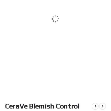
Μετάβαση
CeraVe Blemish Control
στην
αρχή