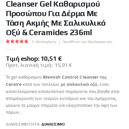
Cleanser Gel Καθαρισμού
της
συλλογής
Προσώπου Για Δέρμα Με
εικόνων
Τάση Ακμής Με Σαλικυλικό
Οξύ & Ceramides 236ml
Βαθμολογία:
3
Αξιολογήσεις
Προσθέστε την Αξιολόγηση σας
100
100
% of
Tιμή eshop:
10,51 €
Προτ. λιανική τιμή:
15,01 €
Το gel καθαρισμού
Blemish Control Cleanser της
CeraVe
κατά των ατελειών
με σαλικυλικό οξύ
, έναν
αποτελεσματικό απολεπιστικό παράγοντα που βοηθά στην
απομάκρυνση των νεκρών κυττάρων και του σμήγματος,
μειώνει τα μαύρα στίγματα και ελαχιστοποιεί την όψη των
πόρων.
ΔΙΑΘΕΣΙΜΌΤΗΤΑ:
ΔΙΑΘΈΣΙΜO