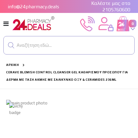
Καλέστε μας στο
info@24pharmacy.deals
2105760600
Εναλλαγή
στ
0
Cart
Πλοήγησης
Αναζήτηση εδώ...
ΑΡΧΙΚΉ
CERAVE BLEMISH CONTROL CLEANSER GEL ΚΑΘΑΡΙΣΜΟΎ ΠΡΟΣΏΠΟΥ ΓΙΑ
ΔΈΡΜΑ ΜΕ ΤΆΣΗ ΑΚΜΉΣ ΜΕ ΣΑΛΙΚΥΛΙΚΌ ΟΞΎ & CERAMIDES 236ML
Μετάβαση
στο
τέλος
της
συλλογής
εικόνων