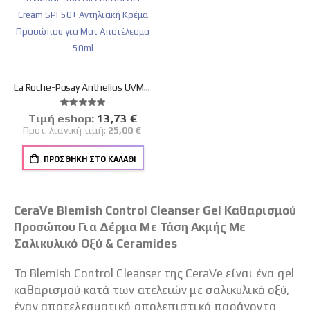
La Roche-Posay Anthelios UVMUNE 400 Oil Control Gel Cream SPF50+ Αντηλιακή Κρέμα Προσώπου για Ματ Αποτέλεσμα 50ml
Βαθμολογία:
100%
Tιμή eshop:
Ειδική
13,73 €
Τιμή
Προτ. λιανική τιμή:
25,00 €
ΠΡΟΣΘΉΚΗ ΣΤΟ ΚΑΛΆΘΙ
CeraVe Blemish Control Cleanser Gel Καθαρισμού
Προσώπου Για Δέρμα Με Τάση Ακμής Με
Σαλικυλικό Οξύ & Ceramides
Το Blemish Control Cleanser της CeraVe είναι ένα gel
καθαρισμού κατά των ατελειών με σαλικυλικό οξύ,
έναν αποτελεσματικό απολεπιστικό παράγοντα