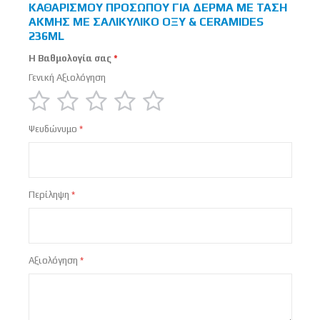
ΚΑΘΑΡΙΣΜΟΎ ΠΡΟΣΏΠΟΥ ΓΙΑ ΔΈΡΜΑ ΜΕ ΤΆΣΗ
ΑΚΜΉΣ ΜΕ ΣΑΛΙΚΥΛΙΚΌ ΟΞΎ & CERAMIDES
236ML
Η Βαθμολογία σας
Γενική Αξιολόγηση
1
2
3
4
5
Ψευδώνυμο
star
stars
stars
stars
stars
Περίληψη
Αξιολόγηση