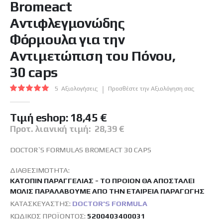
Bromeact
της
συλλογής
Αντιφλεγμονώδης
εικόνων
Φόρμουλα για την
Αντιμετώπιση του Πόνου,
30 caps
Βαθμολογία:
5
Αξιολογήσεις
Προσθέστε την Αξιολόγηση σας
100
100
% of
Tιμή eshop:
18,45 €
Προτ. λιανική τιμή:
28,39 €
DOCTOR`S FORMULAS BROMEACT 30 CAPS
ΔΙΑΘΕΣΙΜΌΤΗΤΑ:
ΚΑΤΌΠΙΝ ΠΑΡΑΓΓΕΛΊΑΣ - ΤΟ ΠΡΟΙΌΝ ΘΑ ΑΠΟΣΤΑΛΕΊ
ΜΌΛΙΣ ΠΑΡΑΛΆΒΟΥΜΕ ΑΠΌ ΤΗΝ ΕΤΑΙΡΕΊΑ ΠΑΡΑΓΩΓΉΣ
ΚΑΤΑΣΚΕΥΑΣΤΉΣ:
DOCTOR'S FORMULA
ΚΩΔΙΚΌΣ ΠΡΟΪΌΝΤΟΣ
5200403400031