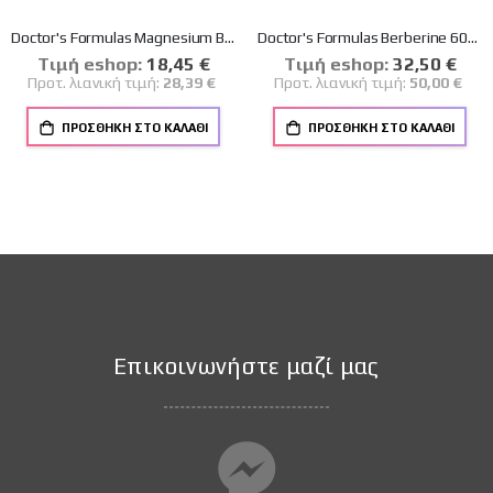
Doctor's Formulas Magnesium Bisglycinate Chelate 125mg Συμπλήρωμα Διατροφής 90caps
Doctor's Formulas Berberine 60caps
Tιμή eshop:
Ειδική
18,45 €
Tιμή eshop:
Ειδική
32,50 €
Τιμή
Τιμή
Προτ. λιανική τιμή:
28,39 €
Προτ. λιανική τιμή:
50,00 €
ΠΡΟΣΘΉΚΗ ΣΤΟ ΚΑΛΆΘΙ
ΠΡΟΣΘΉΚΗ ΣΤΟ ΚΑΛΆΘΙ
Επικοινωνήστε μαζί μας