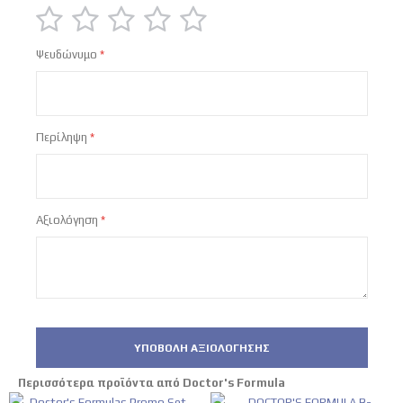
1
2
3
4
5
Ψευδώνυμο
star
stars
stars
stars
stars
Περίληψη
Αξιολόγηση
ΥΠΟΒΟΛΉ ΑΞΙΟΛΌΓΗΣΗΣ
Περισσότερα προϊόντα από Doctor's Formula