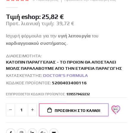
εικόνων
100
100
% of
Tιμή eshop:
25,82 €
Προτ. λιανική τιμή:
39,72 €
Ισχυρή φόρμουλα για την
υγιή λειτουργία
του
καρδιαγγειακού συστήματος
.
ΔΙΑΘΕΣΙΜΌΤΗΤΑ:
ΚΑΤΌΠΙΝ ΠΑΡΑΓΓΕΛΊΑΣ - ΤΟ ΠΡΟΙΌΝ ΘΑ ΑΠΟΣΤΑΛΕΊ
ΜΌΛΙΣ ΠΑΡΑΛΆΒΟΥΜΕ ΑΠΌ ΤΗΝ ΕΤΑΙΡΕΊΑ ΠΑΡΑΓΩΓΉΣ
ΚΑΤΑΣΚΕΥΑΣΤΉΣ:
DOCTOR'S FORMULA
ΚΩΔΙΚΌΣ ΠΡΟΪΌΝΤΟΣ
5200403400116
ΕΠΙΠΡΟΣΘΕΤΟΙ ΚΩΔΙΚΟΙ ΠΡΟΪΟΝΤΟΣ:
9395579422232
ΠΡΟΣΘΉΚΗ ΣΤΟ ΚΑΛΆΘΙ