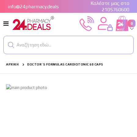
Καλέστε μας στο
info@24pharmacy.deals
2105760600
Εναλλαγή
στ
0
Cart
Πλοήγησης
Αναζήτηση εδώ...
ΑΡΧΙΚΉ
DOCTOR`S FORMULAS CARDIOTONIC 60 CAPS
Μετάβαση
στο
τέλος
της
συλλογής
εικόνων