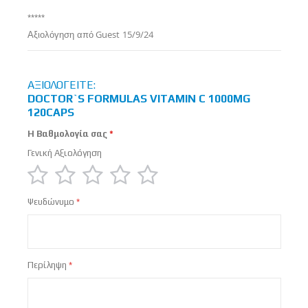
100%
*****
Δημοσιεύτηκε
Αξιολόγηση από
Guest
15/9/24
στις
ΑΞΙΟΛΟΓΕΊΤΕ:
DOCTOR`S FORMULAS VITAMIN C 1000MG
120CAPS
Η Βαθμολογία σας
Γενική Αξιολόγηση
1
2
3
4
5
Ψευδώνυμο
star
stars
stars
stars
stars
Περίληψη