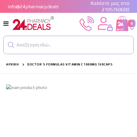
Καλέστε μας στο
info@24pharmacy.deals
2105760600
Εναλλαγή
στ
0
Cart
Πλοήγησης
Αναζήτηση εδώ...
ΑΡΧΙΚΉ
DOCTOR`S FORMULAS VITAMIN C 1000MG 120CAPS
Μετάβαση
στο
τέλος
της
συλλογής
εικόνων