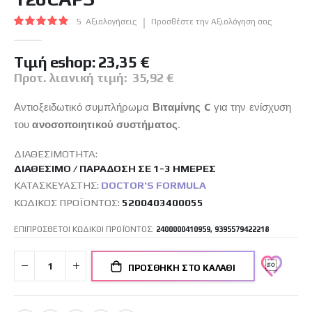
εικόνων
Βαθμολογία:
5
Αξιολογήσεις
Προσθέστε την Αξιολόγηση σας
100
100
% of
Tιμή eshop:
23,35 €
Προτ. λιανική τιμή:
35,92 €
Αντιοξειδωτικό συμπλήρωμα
Βιταμίνης C
για την ενίσχυση
του
ανοσοποιητικού συστήματος
.
ΔΙΑΘΕΣΙΜΌΤΗΤΑ:
ΔΙΑΘΈΣΙΜΟ / ΠΑΡΆΔΟΣΗ ΣΕ 1-3 ΗΜΈΡΕΣ
ΚΑΤΑΣΚΕΥΑΣΤΉΣ:
DOCTOR'S FORMULA
ΚΩΔΙΚΌΣ ΠΡΟΪΌΝΤΟΣ
5200403400055
ΕΠΙΠΡΟΣΘΕΤΟΙ ΚΩΔΙΚΟΙ ΠΡΟΪΟΝΤΟΣ:
2400000410959, 9395579422218
ΠΡΟΣΘΉΚΗ ΣΤΟ ΚΑΛΆΘΙ