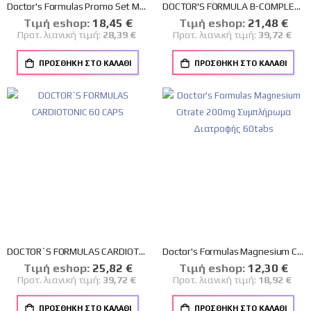
Doctor's Formulas Promo Set Magnesium Formula 120tabs + Δώρο Magnesium Formula 60tabs
DOCTOR'S FORMULA B-COMPLEX FORMULA 120TABS
Tιμή eshop:
Ειδική
18,45 €
Tιμή eshop:
Ειδική
21,48 €
Τιμή
Τιμή
Προτ. λιανική τιμή:
28,39 €
Προτ. λιανική τιμή:
39,72 €
ΠΡΟΣΘΉΚΗ ΣΤΟ ΚΑΛΆΘΙ
ΠΡΟΣΘΉΚΗ ΣΤΟ ΚΑΛΆΘΙ
DOCTOR`S FORMULAS CARDIOTONIC 60 CAPS
Doctor's Formulas Magnesium Citrate 200mg Συμπλήρωμα Διατροφής 60tabs
Tιμή eshop:
Ειδική
25,82 €
Tιμή eshop:
Ειδική
12,30 €
Τιμή
Τιμή
Προτ. λιανική τιμή:
39,72 €
Προτ. λιανική τιμή:
18,92 €
ΠΡΟΣΘΉΚΗ ΣΤΟ ΚΑΛΆΘΙ
ΠΡΟΣΘΉΚΗ ΣΤΟ ΚΑΛΆΘΙ