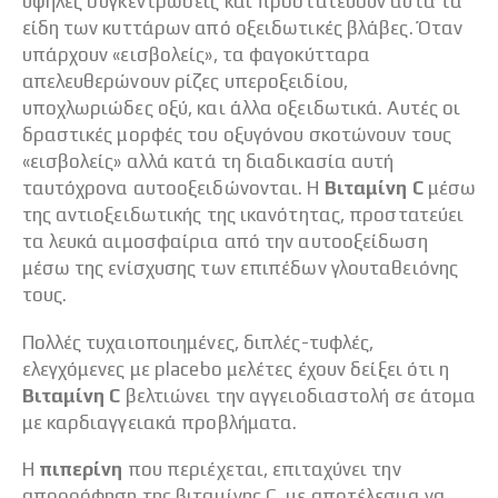
υψηλές συγκεντρώσεις και προστατεύουν αυτά τα
είδη των κυττάρων από οξειδωτικές βλάβες. Όταν
υπάρχουν «εισβολείς», τα φαγοκύτταρα
απελευθερώνουν ρίζες υπεροξειδίου,
υποχλωριώδες οξύ, και άλλα οξειδωτικά. Αυτές οι
δραστικές μορφές του οξυγόνου σκοτώνουν τους
«εισβολείς» αλλά κατά τη διαδικασία αυτή
ταυτόχρονα αυτοοξειδώνονται. Η
Βιταμίνη C
μέσω
της αντιοξειδωτικής της ικανότητας, προστατεύει
τα λευκά αιμοσφαίρια από την αυτοοξείδωση
μέσω της ενίσχυσης των επιπέδων γλουταθειόνης
τους.
Πολλές τυχαιοποιημένες, διπλές-τυφλές,
ελεγχόμενες με placebo μελέτες έχουν δείξει ότι η
Βιταμίνη C
βελτιώνει την αγγειοδιαστολή σε άτομα
με καρδιαγγειακά προβλήματα.
Η
πιπερίνη
που περιέχεται, επιταχύνει την
απορρόφηση της βιταμίνης C, με αποτέλεσμα να