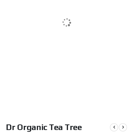
Μετάβαση
Dr Organic Tea Tree
στην
αρχή