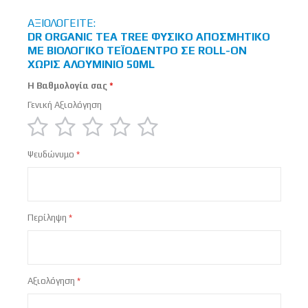
ΑΞΙΟΛΟΓΕΊΤΕ:
DR ORGANIC TEA TREE ΦΥΣΙΚΌ ΑΠΟΣΜΗΤΙΚΌ
ΜΕ ΒΙΟΛΟΓΙΚΌ ΤΕΪΌΔΕΝΤΡΟ ΣΕ ROLL-ON
ΧΩΡΊΣ ΑΛΟΥΜΊΝΙΟ 50ML
Η Βαθμολογία σας
Γενική Αξιολόγηση
1
2
3
4
5
Ψευδώνυμο
star
stars
stars
stars
stars
Περίληψη
Αξιολόγηση