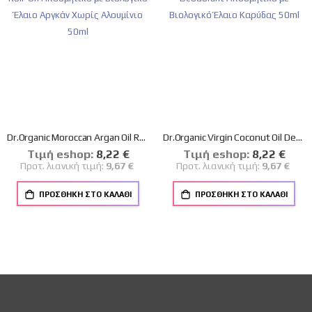
Dr.Organic Moroccan Argan Oil Roll-On Aποσμητικό με Βιολογικό Έλαιο Αργκάν Χωρίς Αλουμίνιο 50ml
Dr.Organic Virgin Coconut Oil Deodorant Αποσμητικό με Βιολογικό Έλαιο Καρύδας 50ml
Tιμή eshop:
Ειδική
8,22 €
Tιμή eshop:
Ειδική
8,22 €
Τιμή
Τιμή
Προτ. λιανική τιμή:
9,67 €
Προτ. λιανική τιμή:
9,67 €
ΠΡΟΣΘΉΚΗ ΣΤΟ ΚΑΛΆΘΙ
ΠΡΟΣΘΉΚΗ ΣΤΟ ΚΑΛΆΘΙ