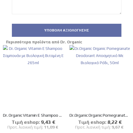
ΥΠΟΒΟΛΉ ΑΞΙΟΛΌΓΗΣΗΣ
Περισσότερα προϊόντα από Dr. Organic
Dr. Organic Vitamin E Shampoo Σαμπουάν με Βιολογική Βιταμίνη Ε 265ml
Dr.Organic Organic Pomegranate Deodorant Αποσμητικό Με Βιολογικό Ρόδι, 50ml
Tιμή eshop:
Ειδική
9,43 €
Tιμή eshop:
Ειδική
8,22 €
Τιμή
Τιμή
Προτ. λιανική τιμή:
11,09 €
Προτ. λιανική τιμή:
9,67 €