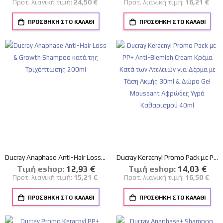
Προτ. λιανική τιμή:
24,50 €
Προτ. λιανική τιμή:
16,21 €
ΠΡΟΣΘΉΚΗ ΣΤΟ ΚΑΛΆΘΙ
ΠΡΟΣΘΉΚΗ ΣΤΟ ΚΑΛΆΘΙ
Ducray Anaphase Anti-Hair Loss & Growth Shampoo κατά της Τριχόπτωσης 200ml
Ducray Keracnyl Promo Pack με PP+ Anti-Blemish Cream Κρέμα Κατά των Ατελειών για Δέρμα με Τάση Ακμής 30ml & Δώρο Gel Moussant Αφρώδες Υγρό Καθαρισμού 40ml
Tιμή eshop:
Ειδική
12,93 €
Tιμή eshop:
Ειδική
14,03 €
Τιμή
Τιμή
Προτ. λιανική τιμή:
15,21 €
Προτ. λιανική τιμή:
16,50 €
ΠΡΟΣΘΉΚΗ ΣΤΟ ΚΑΛΆΘΙ
ΠΡΟΣΘΉΚΗ ΣΤΟ ΚΑΛΆΘΙ