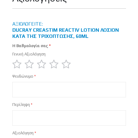
ΑΞΙΟΛΟΓΕΊΤΕ:
DUCRAY CREASTIM REACTIV LOTION ΛΟΣΙΌΝ
ΚΑΤΆ ΤΗΣ ΤΡΙΧΌΠΤΩΣΗΣ, 60ML
Η Βαθμολογία σας
Γενική Αξιολόγηση
1
2
3
4
5
Ψευδώνυμο
star
stars
stars
stars
stars
Περίληψη
Αξιολόγηση