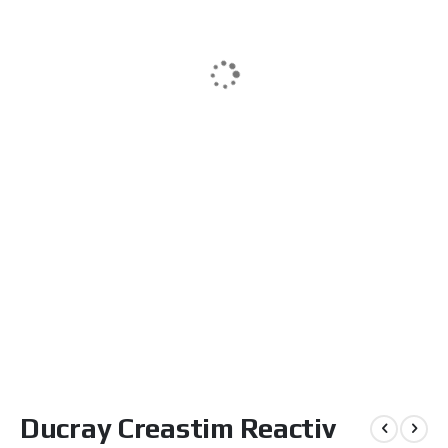
Μετάβαση
Ducray Creastim Reactiv
στην
αρχή