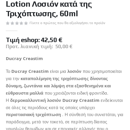
Lotion Λοσιόν κατά της
της
συλλογής
Τριχόπτωσης, 60ml
εικόνων
Γίνετε ο πρώτος που θα αξιολογήσει το προϊόν
Tιμή eshop:
42,50 €
Προτ. λιανική τιμή:
50,00 €
Ducray Creastim
Το
Ducray Creastim
είναι μια
λοσιόν
που χρησιμοποιείται
για την
καταπολέμηση της τριχόπτωσης δίνοντας
δύναμη, ζωντάνια και λάμψη στα εξασθενημένα και
εύθραυστα μαλλιά
που χρειάζονται ειδική φροντίδα.
Η
δερμοκαλλυντική λοσιόν Ducray Creastim
ενδείκνυται
σε όλες τις περιόδους κατά τις οποίες υπάρχει
περιστασιακή τριχόπτωση
. Η σύνθεσή του συνιστάται, για
παράδειγμα, μετά τον τοκετό, σε περίπτωση δίαιτας
χαμηλών θερμίδων και σε εποχιακές αλλαγές που ο