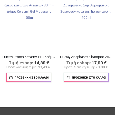
Ducray Promo Keracnyl PP+ Κρέμα κατά των Ατελειών 30ml + Δώρο Keracnyl Gel Moussant 100ml
Ducray Anaphase+ Shampoo Δυναμωτικό Συμπληρωματικό Σαμπουάν κατά της Τριχόπτωσης, 400ml
Tιμή eshop:
Ειδική
14,80 €
Tιμή eshop:
Ειδική
17,00 €
Τιμή
Τιμή
Προτ. λιανική τιμή:
17,41 €
Προτ. λιανική τιμή:
20,00 €
ΠΡΟΣΘΉΚΗ ΣΤΟ ΚΑΛΆΘΙ
ΠΡΟΣΘΉΚΗ ΣΤΟ ΚΑΛΆΘΙ