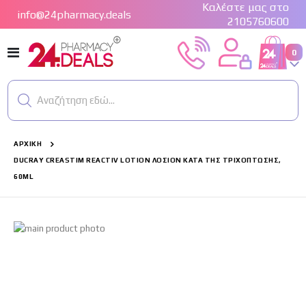
Καλέστε μας στο
info@24pharmacy.deals
2105760600
Εναλλαγή
στ
0
Cart
Πλοήγησης
Αναζήτηση εδώ...
ΑΡΧΙΚΉ
DUCRAY CREASTIM REACTIV LOTION ΛΟΣΙΌΝ ΚΑΤΆ ΤΗΣ ΤΡΙΧΌΠΤΩΣΗΣ,
60ML
Μετάβαση
στο
τέλος
της
συλλογής
εικόνων