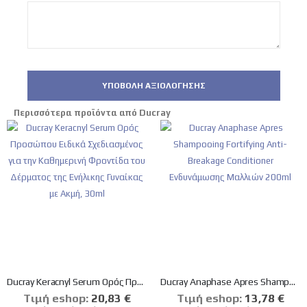
ΥΠΟΒΟΛΉ ΑΞΙΟΛΌΓΗΣΗΣ
Περισσότερα προϊόντα από Ducray
Ducray Keracnyl Serum Ορός Προσώπου Ειδικά Σχεδιασμένος για την Καθημερινή Φροντίδα του Δέρματος της Ενήλικης Γυναίκας με Ακμή, 30ml
Ducray Anaphase Apres Shampooing Fortifying Anti-Breakage Conditioner Eνδυνάμωσης Μαλλιών 200ml
Tιμή eshop:
Ειδική
20,83 €
Tιμή eshop:
Ειδική
13,78 €
Τιμή
Τιμή