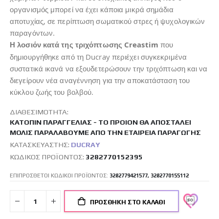
οργανισμός μπορεί να έχει κάποια μικρά σημάδια
αποτυχίας, σε περίπτωση σωματικού στρες ή ψυχολογικών
παραγόντων.
Η λοσιόν κατά της τριχόπτωσης Creastim
που
δημιουργήθηκε από τη Ducray περιέχει συγκεκριμένα
συστατικά ικανά να εξουδετερώσουν την τριχόπτωση και να
διεγείρουν νέα αναγέννηση για την αποκατάσταση του
κύκλου ζωής του βολβού.
ΔΙΑΘΕΣΙΜΌΤΗΤΑ:
ΚΑΤΌΠΙΝ ΠΑΡΑΓΓΕΛΊΑΣ - ΤΟ ΠΡΟΙΌΝ ΘΑ ΑΠΟΣΤΑΛΕΊ
ΜΌΛΙΣ ΠΑΡΑΛΆΒΟΥΜΕ ΑΠΌ ΤΗΝ ΕΤΑΙΡΕΊΑ ΠΑΡΑΓΩΓΉΣ
ΚΑΤΑΣΚΕΥΑΣΤΉΣ:
DUCRAY
ΚΩΔΙΚΌΣ ΠΡΟΪΌΝΤΟΣ
3282770152395
ΕΠΙΠΡΟΣΘΕΤΟΙ ΚΩΔΙΚΟΙ ΠΡΟΪΟΝΤΟΣ:
3282779421577, 3282770155112
ΠΡΟΣΘΉΚΗ ΣΤΟ ΚΑΛΆΘΙ