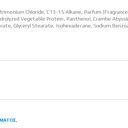
rimonium Chloride, C13-15 Alkane, Parfum (Fragrance)
drolyzed Vegetable Protein, Panthenol, Crambe Abyssin
earate, Glyceryl Stearate, Isohexadecane, Sodium Benz
n
ΣΜΑΤΟΣ,