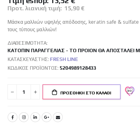
Tιμή eshop:
13,52 €
Προτ. λιανική τιμή:
15,90 €
Μάσκα μαλλιών υψηλής απόδοσης, keratin safe & sulfate f
τους τύπους μαλλιών!
ΔΙΑΘΕΣΙΜΌΤΗΤΑ:
ΚΑΤΌΠΙΝ ΠΑΡΑΓΓΕΛΊΑΣ - ΤΟ ΠΡΟΙΌΝ ΘΑ ΑΠΟΣΤΑΛΕΊ 
ΚΑΤΑΣΚΕΥΑΣΤΉΣ:
FRESH LINE
ΚΩΔΙΚΌΣ ΠΡΟΪΌΝΤΟΣ
5204989128433
ΠΡΟΣΘΉΚΗ ΣΤΟ ΚΑΛΆΘΙ