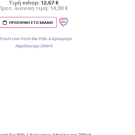
Tιμή eshop:
Ειδική
12,67 €
Τιμή
Προτ. λιανική τιμή:
14,90 €
ΠΡΟΣΘΉΚΗ ΣΤΟ ΚΑΛΆΘΙ