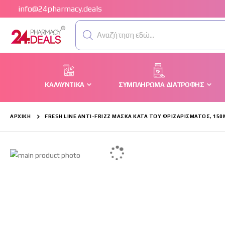
info@24pharmacy.deals
Αναζήτηση εδώ...
ΚΑΛΛΥΝΤΙΚΆ
ΣΥΜΠΛΉΡΩΜΑ ΔΙΑΤΡΟΦΉΣ
ΑΡΧΙΚΉ
FRESH LINE ANTI-FRIZZ ΜΆΣΚΑ ΚΑΤΆ ΤΟΥ ΦΡΙΖΑΡΊΣΜΑΤΟΣ, 150
Μετάβαση
στο
τέλος
της
συλλογής
εικόνων
Μετάβαση