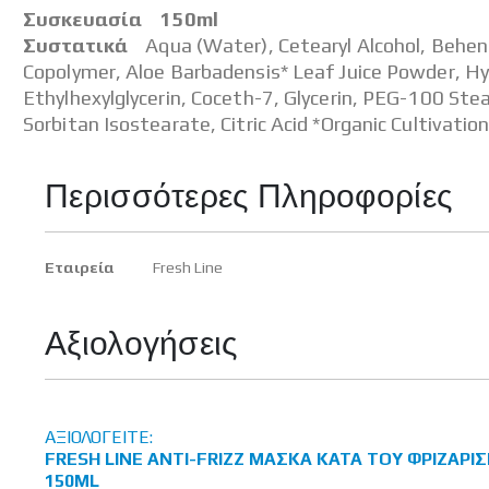
Συσκευασία 150ml
Συστατικά
Aqua (Water), Cetearyl Alcohol, Behent
Copolymer, Aloe Barbadensis* Leaf Juice Powder, Hy
Ethylhexylglycerin, Coceth-7, Glycerin, PEG-100 St
Sorbitan Isostearate, Citric Acid *Organic Cultivatio
Περισσότερες Πληροφορίες
Περισσότερες
Εταιρεία
Fresh Line
Πληροφορίες
Αξιολογήσεις
ΑΞΙΟΛΟΓΕΊΤΕ:
FRESH LINE ANTI-FRIZZ ΜΆΣΚΑ ΚΑΤΆ ΤΟΥ ΦΡΙΖΑΡΊ
150ML