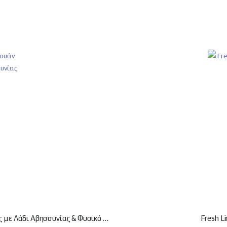
Fresh Line Anti-Frizz Hair Studio Σαμπουάν Κατά του Φριζαρίσματος με Λάδι Αβησσυνίας & Φυσικό Σκουαλένιο 200ml
Fresh L