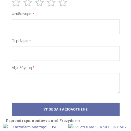
1
2
3
4
5
Ψευδώνυμο
star
stars
stars
stars
stars
Περίληψη
Αξιολόγηση
ΥΠΟΒΟΛΉ ΑΞΙΟΛΌΓΗΣΗΣ
Περισσότερα προϊόντα από Frezyderm