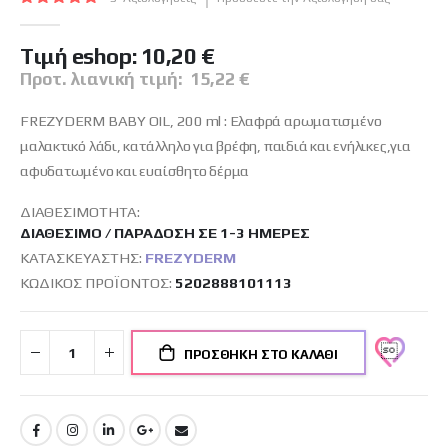
εικόνων
100
100
% of
Tιμή eshop:
10,20 €
Προτ. λιανική τιμή:
15,22 €
FREZYDERM BABY OIL, 200 ml : Ελαφρά αρωματισμένο
μαλακτικό λάδι, κατάλληλο για βρέφη, παιδιά και ενήλικες,για
αφυδατωμένο και ευαίσθητο δέρμα
ΔΙΑΘΕΣΙΜΌΤΗΤΑ:
ΔΙΑΘΈΣΙΜΟ / ΠΑΡΆΔΟΣΗ ΣΕ 1-3 ΗΜΈΡΕΣ
ΚΑΤΑΣΚΕΥΑΣΤΉΣ:
FREZYDERM
ΚΩΔΙΚΌΣ ΠΡΟΪΌΝΤΟΣ
5202888101113
ΠΡΟΣΘΉΚΗ ΣΤΟ ΚΑΛΆΘΙ