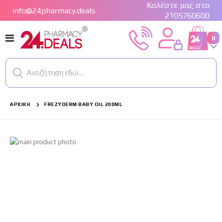
Καλέστε μας στο
info@24pharmacy.deals
2105760600
Εναλλαγή
στ
0
Cart
Πλοήγησης
Αναζήτηση εδώ...
ΑΡΧΙΚΉ
FREZYDERM BABY OIL 200ML
Μετάβαση
στο
τέλος
της
συλλογής
εικόνων