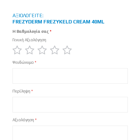
ΑΞΙΟΛΟΓΕΊΤΕ:
FREZYDERM FREZYKELD CREAM 40ML
Η Βαθμολογία σας
Γενική Αξιολόγηση
1
2
3
4
5
Ψευδώνυμο
star
stars
stars
stars
stars
Περίληψη
Αξιολόγηση