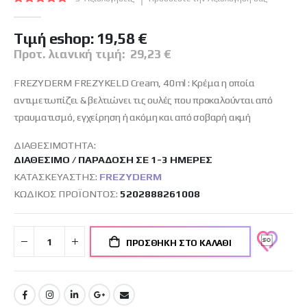
εικόνων
100
100
% of
Tιμή eshop:
19,58 €
Προτ. λιανική τιμή:
29,23 €
FREZYDERM FREZYKELD Cream, 40ml : Kρέμα η οποία
αντιμετωπίζει & βελτιώνει τις ουλές που προκαλούνται από
τραυματισμό, εγχείρηση ή ακόμη και από σοβαρή ακμή
ΔΙΑΘΕΣΙΜΌΤΗΤΑ:
ΔΙΑΘΈΣΙΜΟ / ΠΑΡΆΔΟΣΗ ΣΕ 1-3 ΗΜΈΡΕΣ
ΚΑΤΑΣΚΕΥΑΣΤΉΣ:
FREZYDERM
ΚΩΔΙΚΌΣ ΠΡΟΪΌΝΤΟΣ
5202888261008
ΠΡΟΣΘΉΚΗ ΣΤΟ ΚΑΛΆΘΙ