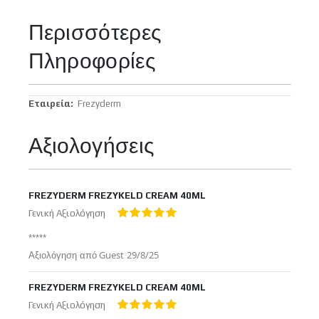
Περισσότερες
Πληροφορίες
Περισσότερες
Frezyderm
Πληροφορίες
Αξιολογήσεις
FREZYDERM FREZYKELD CREAM 40ML
Γενική Αξιολόγηση
100%
*****
Δημοσιεύτηκε
Αξιολόγηση από
Guest
29/8/25
στις
FREZYDERM FREZYKELD CREAM 40ML
Γενική Αξιολόγηση
100%