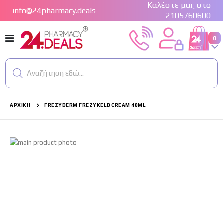
Καλέστε μας στο
info@24pharmacy.deals
2105760600
Εναλλαγή
στ
0
Cart
Πλοήγησης
Αναζήτηση εδώ...
ΑΡΧΙΚΉ
FREZYDERM FREZYKELD CREAM 40ML
Μετάβαση
στο
τέλος
της
συλλογής
εικόνων