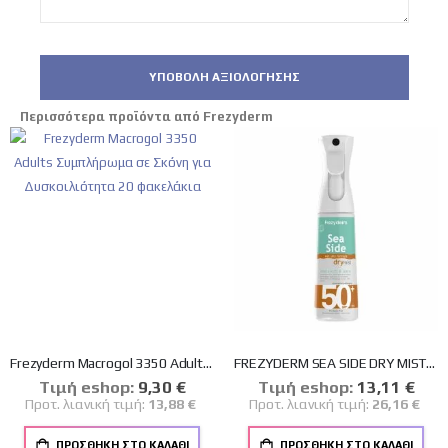
ΥΠΟΒΟΛΉ ΑΞΙΟΛΌΓΗΣΗΣ
Περισσότερα προϊόντα από Frezyderm
Frezyderm Macrogol 3350 Adults Συμπλήρωμα σε Σκόνη για Δυσκοιλιότητα 20 φακελάκια
FREZYDERM SEA SIDE DRY MIST SPF50+ ΑΝΤΗΛΙΑΚΟ SPRAY ΣΩΜΑΤΟΣ 300ml
Tιμή eshop:
Ειδική
9,30 €
Tιμή eshop:
Ειδική
13,11 €
Τιμή
Τιμή
Προτ. λιανική τιμή:
13,88 €
Προτ. λιανική τιμή:
26,16 €
ΠΡΟΣΘΉΚΗ ΣΤΟ ΚΑΛΆΘΙ
ΠΡΟΣΘΉΚΗ ΣΤΟ ΚΑΛΆΘΙ