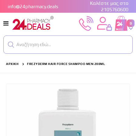
Καλέστε μας στο
info@24pharmacy.deals
2105760600
Εναλλαγή
στ
0
Cart
Πλοήγησης
Αναζήτηση εδώ...
ΑΡΧΙΚΉ
FREZYDERM HAIR FORCE SHAMPOO MEN 200ML
Μετάβαση
στο
τέλος
της
συλλογής
εικόνων