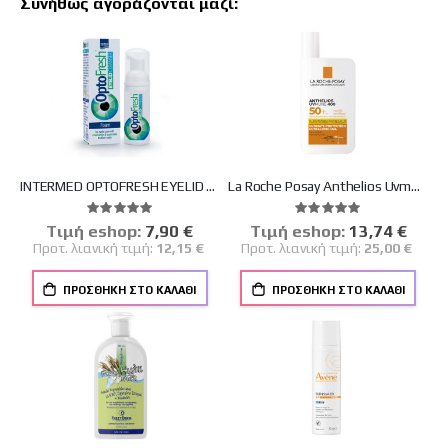
Συνήθως αγοράζονται μαζί:
INTERMED OPTOFRESH EYELID CLEANSER FLX50ML
La Roche Posay Anthelios Uvmune 400 Invisible Fluid SPF50+ Αντηλιακό Γαλάκτωμα Προσώπου Λεπτόρρευστης Υφής Χωρίς Άρωμα 50ml
Βαθμολογία:
Βαθμολογία:
100%
100%
Tιμή eshop:
Ειδική
7,90 €
Tιμή eshop:
Ειδική
13,74 €
Τιμή
Τιμή
Προτ. λιανική τιμή:
12,15 €
Προτ. λιανική τιμή:
25,00 €
ΠΡΟΣΘΉΚΗ ΣΤΟ ΚΑΛΆΘΙ
ΠΡΟΣΘΉΚΗ ΣΤΟ ΚΑΛΆΘΙ