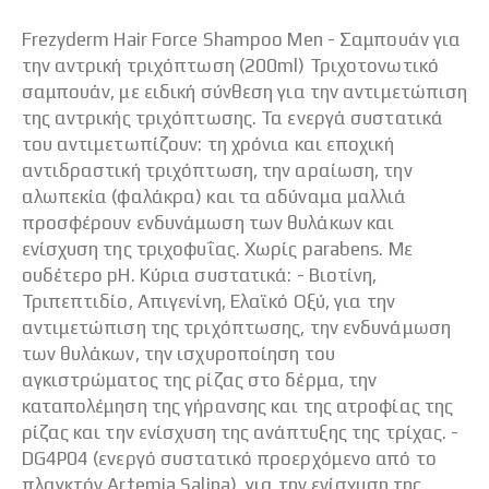
Frezyderm Hair Force Shampoo Men - Σαμπουάν για
την αντρική τριχόπτωση (200ml) Τριχοτονωτικό
σαμπουάν, με ειδική σύνθεση για την αντιμετώπιση
της αντρικής τριχόπτωσης. Τα ενεργά συστατικά
του αντιμετωπίζουν: τη χρόνια και εποχική
αντιδραστική τριχόπτωση, την αραίωση, την
αλωπεκία (φαλάκρα) και τα αδύναμα μαλλιά
προσφέρουν ενδυνάμωση των θυλάκων και
ενίσχυση της τριχοφυΐας. Χωρίς parabens. Με
ουδέτερο pH. Κύρια συστατικά: - Βιοτίνη,
Τριπεπτιδίο, Απιγενίνη, Ελαϊκό Οξύ, για την
αντιμετώπιση της τριχόπτωσης, την ενδυνάμωση
των θυλάκων, την ισχυροποίηση του
αγκιστρώματος της ρίζας στο δέρμα, την
καταπολέμηση της γήρανσης και της ατροφίας της
ρίζας και την ενίσχυση της ανάπτυξης της τρίχας. -
DG4P04 (ενεργό συστατικό προερχόμενο από το
πλαγκτόν Artemia Salina), για την ενίσχυση της