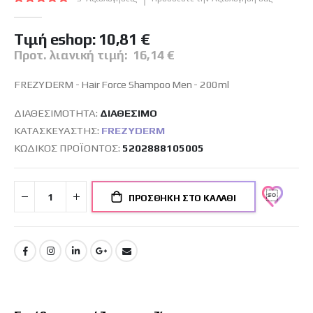
εικόνων
100
100
% of
Tιμή eshop:
10,81 €
Προτ. λιανική τιμή:
16,14 €
FREZYDERM - Hair Force Shampoo Men - 200ml
ΔΙΑΘΕΣΙΜΌΤΗΤΑ:
ΔΙΑΘΈΣΙΜO
ΚΑΤΑΣΚΕΥΑΣΤΉΣ:
FREZYDERM
ΚΩΔΙΚΌΣ ΠΡΟΪΌΝΤΟΣ
5202888105005
ΠΡΟΣΘΉΚΗ ΣΤΟ ΚΑΛΆΘΙ