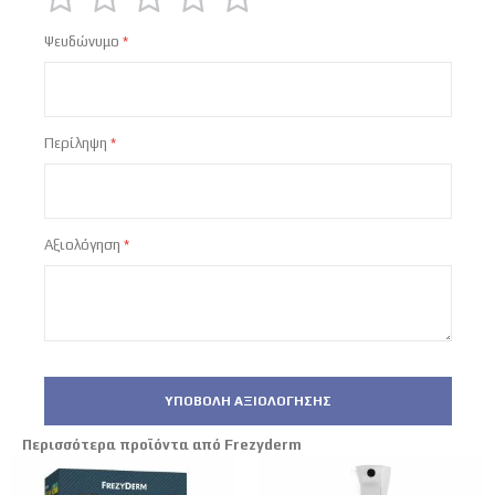
1
2
3
4
5
Ψευδώνυμο
star
stars
stars
stars
stars
Περίληψη
Αξιολόγηση
ΥΠΟΒΟΛΉ ΑΞΙΟΛΌΓΗΣΗΣ
Περισσότερα προϊόντα από Frezyderm