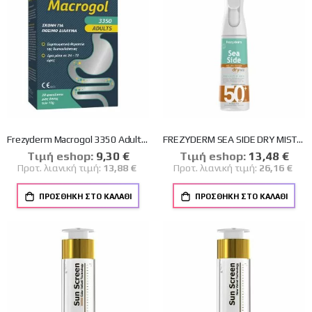
Frezyderm Macrogol 3350 Adults Συμπλήρωμα σε Σκόνη για Δυσκοιλιότητα 20 φακελάκια
FREZYDERM SEA SIDE DRY MIST SPF50+ ΑΝΤΗΛΙΑΚΟ SPRAY ΣΩΜΑΤΟΣ 300ml
Tιμή eshop:
Ειδική
9,30 €
Tιμή eshop:
Ειδική
13,48 €
Τιμή
Τιμή
Προτ. λιανική τιμή:
13,88 €
Προτ. λιανική τιμή:
26,16 €
ΠΡΟΣΘΉΚΗ ΣΤΟ ΚΑΛΆΘΙ
ΠΡΟΣΘΉΚΗ ΣΤΟ ΚΑΛΆΘΙ