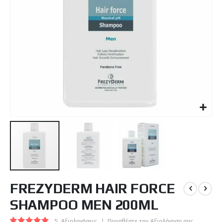
Μετάβαση
FREZYDERM HAIR FORCE
στην
αρχή
SHAMPOO MEN 200ML
της
συλλογής
Βαθμολογία:
5
Αξιολογήσεις
Προσθέστε την Αξιολόγηση σας