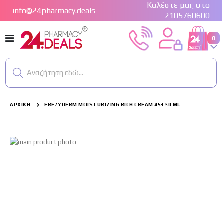
Καλέστε μας στο
info@24pharmacy.deals
2105760600
Εναλλαγή
στ
0
Cart
Πλοήγησης
Αναζήτηση εδώ...
ΑΡΧΙΚΉ
FREZYDERM MOISTURIZING RICH CREAM 45+ 50 ML
Μετάβαση
στο
τέλος
της
συλλογής
εικόνων