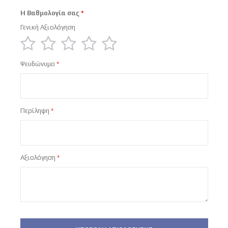
Η Βαθμολογία σας
Γενική Αξιολόγηση
1
2
3
4
5
Ψευδώνυμο
star
stars
stars
stars
stars
Περίληψη
Αξιολόγηση