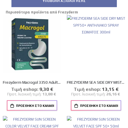
ΥΠΟΒΟΛΉ ΑΞΙΟΛΌΓΗΣΗΣ
Περισσότερα προϊόντα από Frezyderm
Frezyderm Macrogol 3350 Adults Συμπλήρωμα σε Σκόνη για Δυσκοιλιότητα 20 φακελάκια
FREZYDERM SEA SIDE DRY MIST SPF50+ ΑΝΤΗΛΙΑΚΟ SPRAY ΣΩΜΑΤΟΣ 300ml
Tιμή eshop:
Ειδική
9,30 €
Tιμή eshop:
Ειδική
13,15 €
Τιμή
Τιμή
Προτ. λιανική τιμή:
13,88 €
Προτ. λιανική τιμή:
26,16 €
ΠΡΟΣΘΉΚΗ ΣΤΟ ΚΑΛΆΘΙ
ΠΡΟΣΘΉΚΗ ΣΤΟ ΚΑΛΆΘΙ