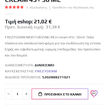
εικόνων
Βαθμολογία:
5
Αξιολογήσεις
Προσθέστε την Αξιολόγηση σας
100
100
% of
Tιμή eshop:
21,02 €
Προτ. λιανική τιμή:
31,38 €
FREZYDERM MOISTURIZING RICH cream 45+, 50ml : Πολύ
πλούσια και απολαυστική κρέμα για την ενυδάτωση της έντονα
ξηρής και αφυδατωμένης ώριμης επιδερμίδας του προσώπου
και του λαιμού
ΔΙΑΘΕΣΙΜΌΤΗΤΑ:
ΔΙΑΘΈΣΙΜO
ΚΑΤΑΣΚΕΥΑΣΤΉΣ:
FREZYDERM
ΚΩΔΙΚΌΣ ΠΡΟΪΌΝΤΟΣ
5202888271021
ΠΡΟΣΘΉΚΗ ΣΤΟ ΚΑΛΆΘΙ