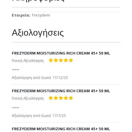
Περισσότερες
Frezyderm
Πληροφορίες
Αξιολογήσεις
FREZYDERM MOISTURIZING RICH CREAM 45+ 50 ML
Γενική Αξιολόγηση
100%
*****
Δημοσιεύτηκε
Αξιολόγηση από
Guest
17/12/25
στις
FREZYDERM MOISTURIZING RICH CREAM 45+ 50 ML
Γενική Αξιολόγηση
100%
*****
Δημοσιεύτηκε
Αξιολόγηση από
Guest
17/7/25
στις
FREZYDERM MOISTURIZING RICH CREAM 45+ 50 ML