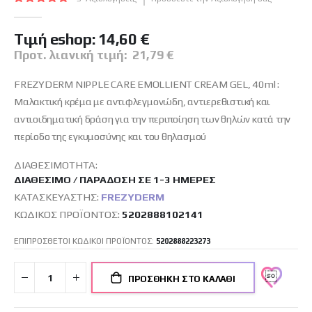
εικόνων
100
100
% of
Tιμή eshop:
14,60 €
Προτ. λιανική τιμή:
21,79 €
FREZYDERM NIPPLE CARE EMOLLIENT CREAM GEL, 40ml :
Μαλακτική κρέμα με αντιφλεγμονώδη, αντιερεθιστική και
αντιοιδηματική δράση για την περιποίηση των θηλών κατά την
περίοδο της εγκυμοσύνης και του θηλασμού
ΔΙΑΘΕΣΙΜΌΤΗΤΑ:
ΔΙΑΘΈΣΙΜΟ / ΠΑΡΆΔΟΣΗ ΣΕ 1-3 ΗΜΈΡΕΣ
ΚΑΤΑΣΚΕΥΑΣΤΉΣ:
FREZYDERM
ΚΩΔΙΚΌΣ ΠΡΟΪΌΝΤΟΣ
5202888102141
ΕΠΙΠΡΟΣΘΕΤΟΙ ΚΩΔΙΚΟΙ ΠΡΟΪΟΝΤΟΣ:
5202888223273
ΠΡΟΣΘΉΚΗ ΣΤΟ ΚΑΛΆΘΙ