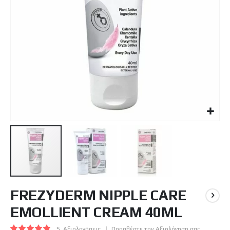
Μετάβαση
FREZYDERM NIPPLE CARE
στην
αρχή
EMOLLIENT CREAM 40ML
της
συλλογής
Βαθμολογία:
5
Αξιολογήσεις
Προσθέστε την Αξιολόγηση σας