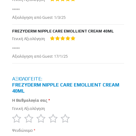
100%
*****
Δημοσιεύτηκε
Αξιολόγηση από
Guest
1/3/25
στις
FREZYDERM NIPPLE CARE EMOLLIENT CREAM 40ML
Γενική Αξιολόγηση
100%
*****
Δημοσιεύτηκε
Αξιολόγηση από
Guest
17/1/25
στις
ΑΞΙΟΛΟΓΕΊΤΕ:
FREZYDERM NIPPLE CARE EMOLLIENT CREAM
40ML
Η Βαθμολογία σας
Γενική Αξιολόγηση
1
2
3
4
5
Ψευδώνυμο
star
stars
stars
stars
stars