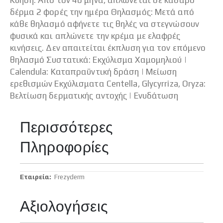
Κύηση: Από τον 4ο μήνα, απλώνεται σε καθαρό
δέρμα 2 φορές την ημέρα Θηλασμός: Μετά από
κάθε θηλασμό αφήνετε τις θηλές να στεγνώσουν
φυσικά και απλώνετε την κρέμα με ελαφρές
κινήσεις. Δεν απαιτείται έκπλυση για τον επόμενο
θηλασμό Συστατικά: Εκχύλισμα Χαμομηλιού |
Calendula: Καταπραϋντική δράση | Μείωση
ερεθισμών Eκχύλισματα Centella, Glycyrriza, Oryza:
Βελτίωση δερματικής αντοχής | Ενυδάτωση
Περισσότερες
Πληροφορίες
Περισσότερες
Frezyderm
Πληροφορίες
Αξιολογήσεις