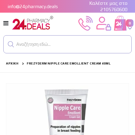
Καλέστε μας στο
info@24pharmacy.deals
2105760600
Εναλλαγή
στ
0
Cart
Πλοήγησης
Αναζήτηση εδώ...
ΑΡΧΙΚΉ
FREZYDERM NIPPLE CARE EMOLLIENT CREAM 40ML
Μετάβαση
στο
τέλος
της
συλλογής
εικόνων