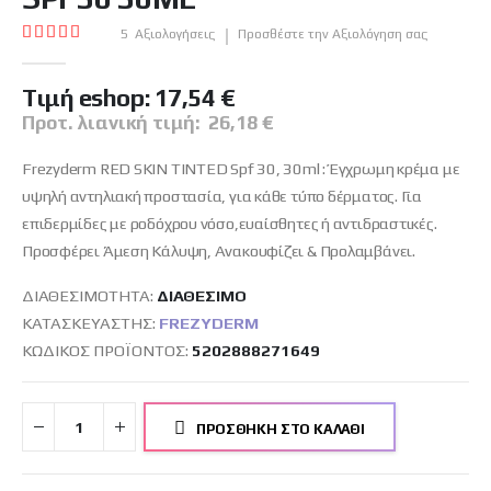
εικόνων
Βαθμολογία:
5
Αξιολογήσεις
Προσθέστε την Αξιολόγηση σας
100
100
% of
Tιμή eshop:
17,54 €
Προτ. λιανική τιμή:
26,18 €
Frezyderm RED SKIN TINTED Spf 30, 30ml : Έγχρωμη κρέμα με
υψηλή αντηλιακή προστασία, για κάθε τύπο δέρματος. Για
επιδερμίδες με ροδόχρου νόσο,ευαίσθητες ή αντιδραστικές.
Προσφέρει Άμεση Κάλυψη, Ανακουφίζει & Προλαμβάνει.
ΔΙΑΘΕΣΙΜΌΤΗΤΑ:
ΔΙΑΘΈΣΙΜO
ΚΑΤΑΣΚΕΥΑΣΤΉΣ:
FREZYDERM
ΚΩΔΙΚΌΣ ΠΡΟΪΌΝΤΟΣ
5202888271649
ΠΡΟΣΘΉΚΗ ΣΤΟ ΚΑΛΆΘΙ