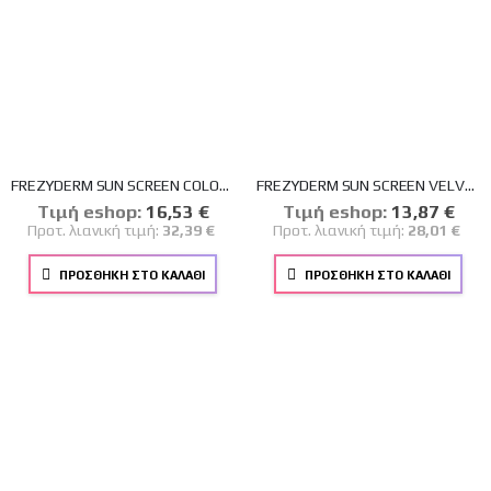
FREZYDERM SUN SCREEN COLOR VELVET FACE CREAM SPF 50+ ΑΝΤΗΛΙΑΚΗ ΚΡΕΜΑ ΠΡΟΣΩΠΟΥ ΜΕ ΧΡΩΜΑ 50ml
FREZYDERM SUN SCREEN VELVET FACE SPF 50+ 50ml
Tιμή eshop:
Ειδική
16,53 €
Tιμή eshop:
Ειδική
13,87 €
Τιμή
Τιμή
Προτ. λιανική τιμή:
32,39 €
Προτ. λιανική τιμή:
28,01 €
ΠΡΟΣΘΉΚΗ ΣΤΟ ΚΑΛΆΘΙ
ΠΡΟΣΘΉΚΗ ΣΤΟ ΚΑΛΆΘΙ