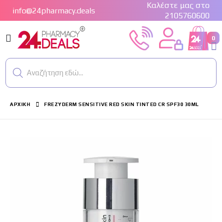
Καλέστε μας στο
info@24pharmacy.deals
2105760600
Εναλλαγή
0
Cart
Πλοήγησης
Αναζήτηση εδώ...
ΑΡΧΙΚΉ
FREZYDERM SENSITIVE RED SKIN TINTED CR SPF30 30ML
Μετάβαση
στο
τέλος
της
συλλογής
εικόνων