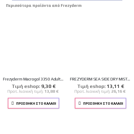
Περισσότερα προϊόντα από Frezyderm
Frezyderm Macrogol 3350 Adults Συμπλήρωμα σε Σκόνη για Δυσκοιλιότητα 20 φακελάκια
FREZYDERM SEA SIDE DRY MIST SPF50+ ΑΝΤΗΛΙΑΚΟ SPRAY ΣΩΜΑΤΟΣ 300ml
Tιμή eshop:
Ειδική
9,30 €
Tιμή eshop:
Ειδική
13,11 €
Τιμή
Τιμή
Προτ. λιανική τιμή:
13,88 €
Προτ. λιανική τιμή:
26,16 €
ΠΡΟΣΘΉΚΗ ΣΤΟ ΚΑΛΆΘΙ
ΠΡΟΣΘΉΚΗ ΣΤΟ ΚΑΛΆΘΙ