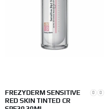
Μετάβαση
FREZYDERM SENSITIVE
στην
αρχή
RED SKIN TINTED CR
της
συλλογής
SPF30 30ML