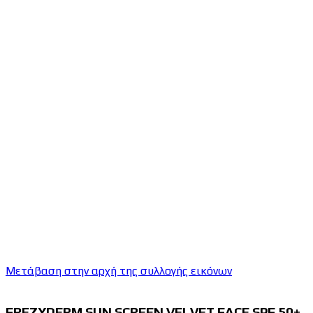
Μετάβαση στην αρχή της συλλογής εικόνων
FREZYDERM SUN SCREEN VELVET FACE SPF 50+