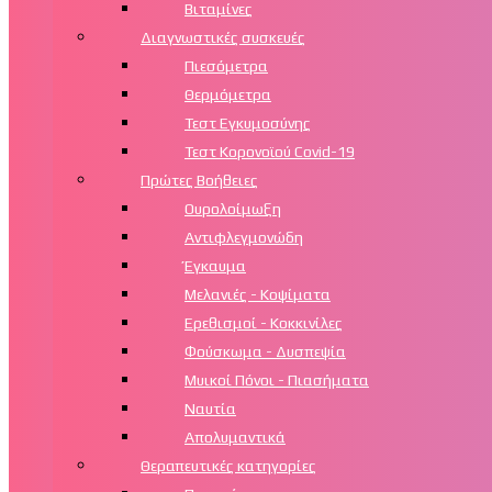
Βιταμίνες
Διαγνωστικές συσκευές
Πιεσόμετρα
Θερμόμετρα
Τεστ Εγκυμοσύνης
Τεστ Κορονοϊού Covid-19
Πρώτες Βοήθειες
Ουρολοίμωξη
Αντιφλεγμονώδη
Έγκαυμα
Μελανιές - Κοψίματα
Ερεθισμοί - Κοκκινίλες
Φούσκωμα - Δυσπεψία
Μυικοί Πόνοι - Πιασήματα
Ναυτία
Απολυμαντικά
Θεραπευτικές κατηγορίες