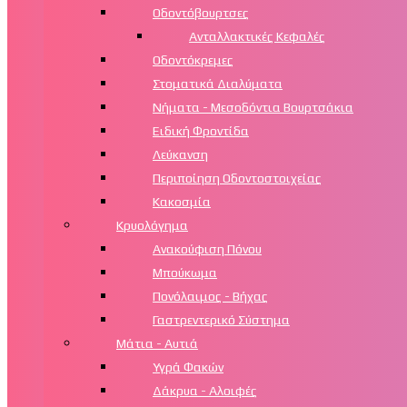
Οδοντόβουρτσες
Ανταλλακτικές Κεφαλές
Οδοντόκρεμες
Στοματικά Διαλύματα
Νήματα - Μεσοδόντια Βουρτσάκια
Ειδική Φροντίδα
Λεύκανση
Περιποίηση Οδοντοστοιχείας
Κακοσμία
Κρυολόγημα
Ανακούφιση Πόνου
Μπούκωμα
Πονόλαιμος - Βήχας
Γαστρεντερικό Σύστημα
Μάτια - Αυτιά
Υγρά Φακών
Δάκρυα - Αλοιφές