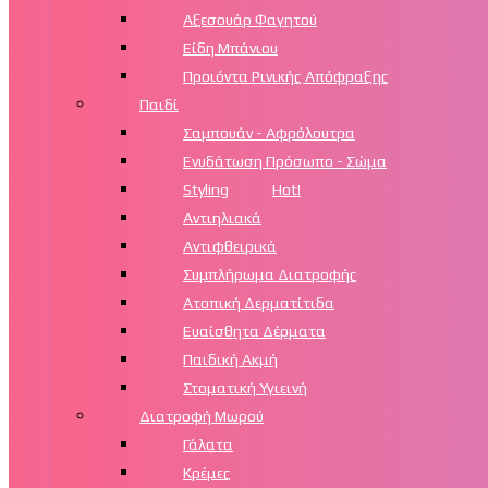
Αξεσουάρ Φαγητού
Είδη Μπάνιου
Προιόντα Ρινικής Απόφραξης
Παιδί
Σαμπουάν - Αφρόλουτρα
Ενυδάτωση Πρόσωπο - Σώμα
Styling
Hot!
Αντιηλιακά
Αντιφθειρικά
Συμπλήρωμα Διατροφής
Ατοπική Δερματίτιδα
Ευαίσθητα Δέρματα
Παιδική Ακμή
Στοματική Υγιεινή
Διατροφή Μωρού
Γάλατα
Κρέμες