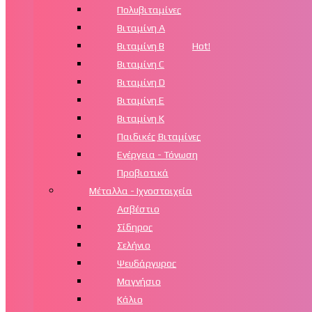
Πολυβιταμίνες
Βιταμίνη Α
Βιταμίνη Β
Hot!
Βιταμίνη C
Βιταμίνη D
Βιταμίνη Ε
Βιταμίνη Κ
Παιδικές Βιταμίνες
Ενέργεια - Τόνωση
Προβιοτικά
Μέταλλα - Ιχνοστοιχεία
Ασβέστιο
Σίδηρος
Σελήνιο
Ψευδάργυρος
Μαγνήσιο
Κάλιο