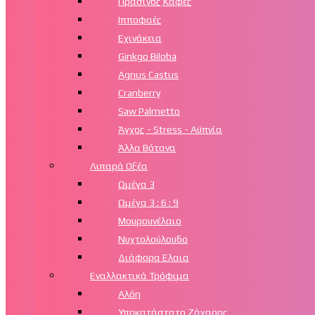
Πράσινος Καφές
Ιπποφαές
Εχινάκεια
Ginkgo Biloba
Agnus Castus
Cranberry
Saw Palmetto
Άγχος - Stress - Αϋπνία
Άλλα Βότανα
Λιπαρά Οξέα
Ωμέγα 3
Ωμέγα 3 : 6 : 9
Μουρουνέλαιο
Νυχτολούλουδο
Διάφορα Ελαια
Εναλλακτικά Τρόφιμα
Αλόη
Υποκατάστατο Ζάχαρης