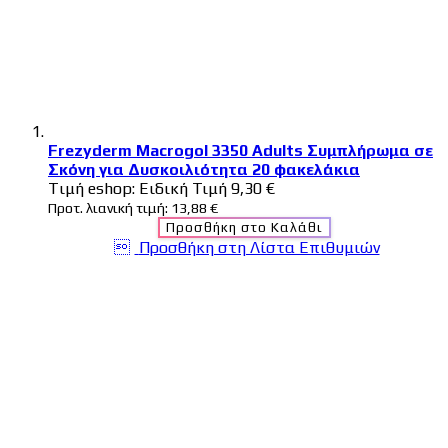
Frezyderm Macrogol 3350 Adults Συμπλήρωμα σε
Σκόνη για Δυσκοιλιότητα 20 φακελάκια
Tιμή eshop:
Ειδική Τιμή
9,30 €
Προτ. λιανική τιμή:
13,88 €
Προσθήκη στο Καλάθι
Προσθήκη στη Λίστα Επιθυμιών