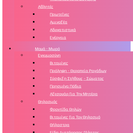
Αθλητές
Πρωτεΐνες
Αμινοξέα
Αδυνατιστικά
Ενέργεια
Μαμά - Μωρό
Εγκυμοσύνη
Βιταμίνες
Πρόληψη - Θεραπεία Ραγάδων
Σύσφιξη Στήθους - Σώματος
Πρησμένα Πόδια
Αξεσουάρ Για Την Μητέρα
Θηλασμός
Φροντίδα Θηλών
Βιταμίνες Για Τον Θηλασμό
Θήλαστρα
Είδη Διατήρησης Γάλατος