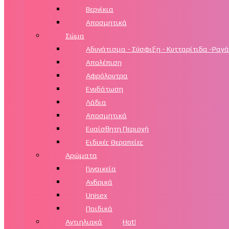
Βερνίκια
Αποσμητικά
Σώμα
Αδυνάτισμα - Σύσφιξη - Κυτταρίτιδα -Ραγά
Απολέπιση
Αφρόλουτρα
Ενυδάτωση
Λάδια
Αποσμητικά
Ευαίσθητη Περιοχή
Ειδικές Θεραπείες
Αρώματα
Γυναικεία
Ανδρικά
Unisex
Παιδικά
Αντιηλιακά
Hot!