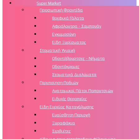
Super Market
Προσωπική Φροντίδα
Βρεφικά Γάλατα
Αφρόλουτρα - Σαμπουάν
Εγκυμοσύνη
Είδη Ξυρίσματος
Στοματική Υγιεινή
Οδοντόβουρτσες - Νήματα
Οδοντόκρεμες
Στοματικά Διαλύματα
Περιποίηση Ποδιών
Aνατομικοί Πάτοι Παπουτσιών
Ειδικές Θεραπείες
Είδη Ευρείας Κατανάλωσης
Ευαίσθητη Περιοχή
Ξυραφάκια
Σερβιέτες