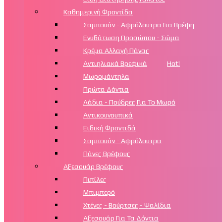
Καθημερινή Φροντίδα
Σαμπουάν - Αφρόλουτρα Για Βρέφη
Ενυδάτωση Προσώπου - Σώμα
Κρέμα Αλλαγή Πάνας
Αντιηλιακά Βρεφικά
Hot!
Μωρομάντηλα
Πρώτα Δόντια
Λάδια - Πούδρες Για Το Μωρό
Αντικουνουπικά
Ειδική Φροντιδά
Σαμπουάν - Αφρόλουτρα
Πάνες Βρέφους
Αξεσουάρ Βρέφους
Πιπίλες
Μπιμπερό
Χτένες - Βούρτσες - Ψαλίδια
Αξεσουάρ Για Τα Δόντια