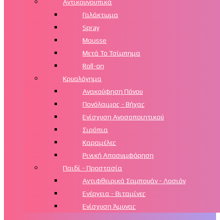
Αντικουνουπικά
Γαλάκτωμα
Spray
Mousse
Μετά Το Τσίμπημα
Roll-on
Κρυολόγημα
Ανακούφηση Πόνου
Πονόλαιμος - Βήχας
Ενίσχυση Ανοσοποιητικού
Σιρόπια
Καραμέλες
Ρινική Αποσυμφόρηση
Παιδί - Προστασία
Αντιφθειρικά Σαμπουάν - Λοσιόν
Ενέργεια - Βιταμίνες
Ενίσχυση Άμυνας