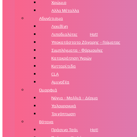
Χρώμιο
Αλλα Μέταλλα
Αδυνάτισμα
Λεκιθίνη
Λιποδιαλύτες
Hot!
Υποκατάστατο Ζάχαρης - Γεύματος
Συμπλέγματα - Φόρμουλες
Κατακράτηση Υγρών
Κυτταρίτιδα
CLA
Αμινοξέα
Ομορφιά
Νύχια - Μαλλιά - Δέρμα
Υαλουρονικά
Τριχόπτωση
Βότανα
Πράσινο Τσάι
Hot!