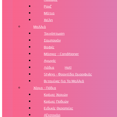
Ρουζ
Μάτια
Χείλη
Μαλλιά
Τριχόπτωση
Σαμπουάν
Βαφές
Μάσκες - Conditioner
Αγωγές
Λάδια
Hot!
Styling - Φροντίδα Ομορφιάς
Βιταμίνες Για Τα Μαλλιά
Χέρια - Πόδια
Κρέμες Χεριών
Κρέμες Ποδιών
Ειδικές Θεραπείες
Αξεσουάρ