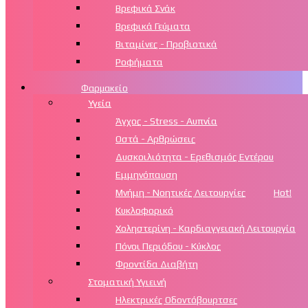
Βρεφικά Σνάκ
Βρεφικά Γεύματα
Βιταμίνες - Προβιοτικά
Ροφήματα
Φαρμακείο
Υγεία
Άγχος - Stress - Αυπνία
Οστά - Αρθρώσεις
Δυσκοιλιότητα - Ερεθισμός Εντέρου
Εμμηνόπαυση
Μνήμη - Νοητικές Λειτουργίες
Hot!
Κυκλοφορικό
Χοληστερίνη - Καρδιαγγειακή Λειτουργία
Πόνοι Περιόδου - Κύκλος
Φροντίδα Διαβήτη
Στοματική Υγιεινή
Ηλεκτρικές Οδοντόβουρτσες