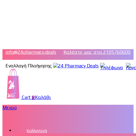
info@24pharmacy.deals
Καλέστε μας στο 2105760600
Εναλλαγή Πλοήγησης
Cart
Καλάθι
0
Μενού
Καλλυντικά