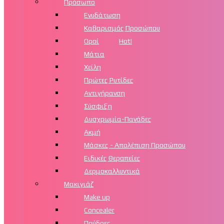
Πρόσωπο
Ενυδάτωση
Καθαρισμός Προσώπου
Οροί
Hot!
Μάτια
Χείλη
Πρώτες Ρυτίδες
Αντιγήρανση
Σύσφιξη
Δυσχρωμία-Πανάδες
Ακμή
Μάσκες - Απολέπιση Προσώπου
Ειδικές Θεραπείες
Δερμοκαλλυντικά
Μακιγιάζ
Make up
Concealer
Πούδρες