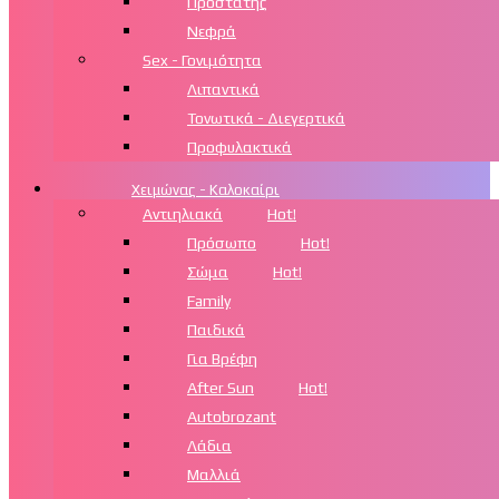
Προστάτης
Νεφρά
Sex - Γονιμότητα
Λιπαντικά
Τονωτικά - Διεγερτικά
Προφυλακτικά
Χειμώνας - Καλοκαίρι
Αντιηλιακά
Hot!
Πρόσωπο
Hot!
Σώμα
Hot!
Family
Παιδικά
Για Βρέφη
After Sun
Hot!
Autobrozant
Λάδια
Μαλλιά