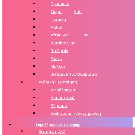
Πρόσωπο
Σώμα
Hot!
Παιδικά
Λάδια
After Sun
Hot!
Autobrozant
Για Βρέφη
Family
Μαλλιά
Βιταμίνες Για Μαύρισμα
Ανδρική Περιποίηση
Αφρόλουτρα
Αποσμητικά
Ξύρισμα
Ενυδάτωση - Αντιγήρανση
Συμπλήρωμα Διατροφής
Βιταμίνες Α-Ζ