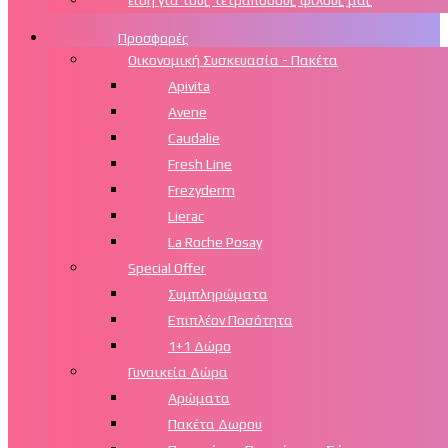
είδη για τους τετράποδους φίλους μας
Προσφορές
Οικονομική Συσκευασία - Πακέτα
Apivita
Avene
Caudalie
Fresh Line
Frezyderm
Lierac
La Roche Posay
Special Offer
Συμπληρώματα
Επιπλέον Ποσότητα
1+1 Δώρο
Γυναικεία Δώρα
Αρώματα
Πακέτα Δωρου