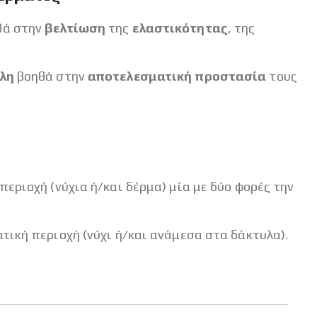
θά στην
βελτίωση
της
ελαστικότητας
, της
όλη
βοηθά στην
αποτελεσματική προστασία
τους
εριοχή (νύχια ή/και δέρμα) μία με δύο φορές την
τική περιοχή (νύχι ή/και ανάμεσα στα δάκτυλα).