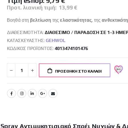
Tιμή eshop:
9,79 €
Προτ. λιανική τιμή:
13,99 €
Βοηθά στη
βελτίωση
της
ελαστικότητας
, της
ανθεκτικότ
ΔΙΑΘΕΣΙΜΌΤΗΤΑ:
ΔΙΑΘΈΣΙΜΟ / ΠΑΡΆΔΟΣΗ ΣΕ 1-3 ΗΜΈ
ΚΑΤΑΣΚΕΥΑΣΤΉΣ:
GEHWOL
ΚΩΔΙΚΌΣ ΠΡΟΪΌΝΤΟΣ
4013474101476
ΠΡΟΣΘΉΚΗ ΣΤΟ ΚΑΛΆΘΙ
n Spray Αντιμυκητισιακό Σπρέι Νυχιών & Δ