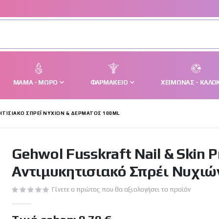
ΜΑΜΆ - ΜΩΡΌ
ΦΑΡΜΑΚΕΊΟ
ΧΕΙΜΏΝΑΣ - ΚΑΛΟΚ
ΤΙΣΙΑΚΌ ΣΠΡΈΙ ΝΥΧΙΏΝ & ΔΈΡΜΑΤΟΣ 100ML
Gehwol Fusskraft Nail & Skin P
Αντιμυκητισιακό Σπρέι Νυχιώ
Γίνετε ο πρώτος που θα αξιολογήσει το προϊόν