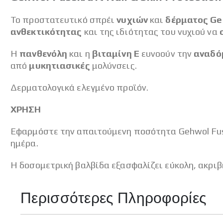
Το προστατευτικό σπρέι
νυχιών
και
δέρματος Geh
ανθεκτικότητας
και της ιδιότητας του νυχιού να
Η
πανθενόλη
και η
βιταμίνη Ε
ευνοούν την
αναδ
από
μυκητιασικές
μολύνσεις.
Δερματολογικά ελεγμένο προϊόν.
ΧΡΗΣΗ
Εφαρμόστε την απαιτούμενη ποσότητα Gehwol Fussk
ημέρα.
Η δοσομετρική βαλβίδα εξασφαλίζει εύκολη, ακριβ
Περισσότερες Πληροφορίες