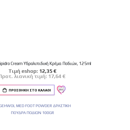
ipidro Cream Υδρολιπιδική Κρέμα Ποδιών, 125ml
Tιμή eshop:
Ειδική
12,35 €
Τιμή
Προτ. λιανική τιμή:
17,64 €
ΠΡΟΣΘΉΚΗ ΣΤΟ ΚΑΛΆΘΙ