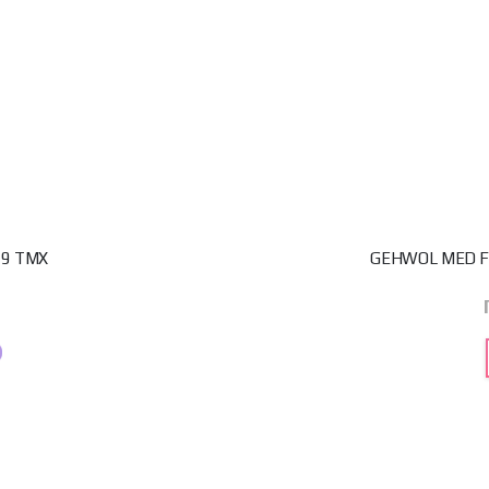
 9 ΤΜΧ
GEHWOL MED F