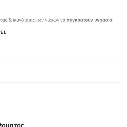
ητας
& ικανότητας των νυχιών να
συγκρατούν υγρασία
.
ΡΕΣ
έρματος​