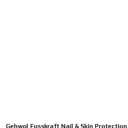
στην
αρχή
της
συλλογής
εικόνων
Gehwol Fusskraft Nail & Skin Protectio