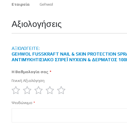
Περισσότερες
Εταιρεία
Gehwol
Πληροφορίες
Αξιολογήσεις
ΑΞΙΟΛΟΓΕΊΤΕ:
GEHWOL FUSSKRAFT NAIL & SKIN PROTECTION SPR
ΑΝΤΙΜΥΚΗΤΙΣΙΑΚΌ ΣΠΡΈΙ ΝΥΧΙΏΝ & ΔΈΡΜΑΤΟΣ 10
Η Βαθμολογία σας
Γενική Αξιολόγηση
1
2
3
4
5
Ψευδώνυμο
star
stars
stars
stars
stars