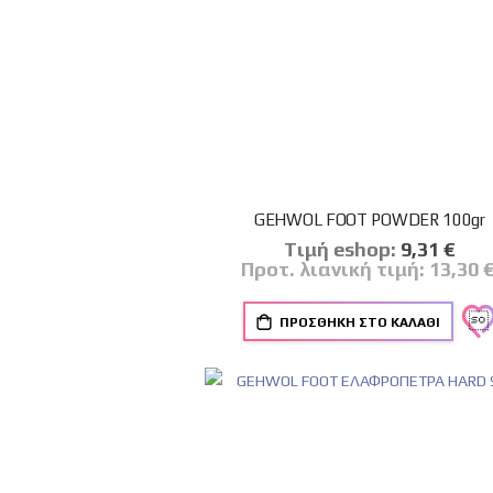
GEHWOL FOOT POWDER 100gr
Tιμή eshop:
Ειδική
9,31 €
Τιμή
Προτ. λιανική τιμή:
13,30 
ΠΡΟΣΘΉΚΗ ΣΤΟ ΚΑΛΆΘΙ