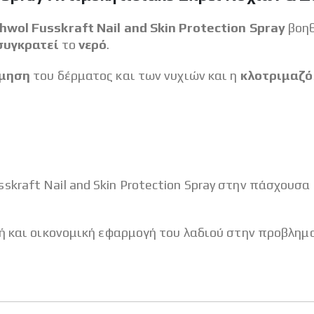
wol Fusskraft Nail and Skin Protection Spray
βοη
συγκρατεί
το
νερό
.
όμηση
του δέρματος και των νυχιών και η
κλοτριμαζ
raft Nail and Skin Protection Spray στην πάσχουσα π
ή και οικονομική εφαρμογή του λαδιού στην προβλημα