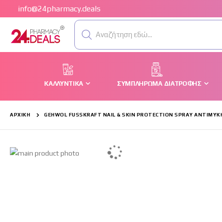
info@24pharmacy.deals
Αναζήτηση εδώ...
ΚΑΛΛΥΝΤΙΚΆ
ΣΥΜΠΛΉΡΩΜΑ ΔΙΑΤΡΟΦΉΣ
ΑΡΧΙΚΉ
GEHWOL FUSSKRAFT NAIL & SKIN PROTECTION SPRAY ΑΝΤΙΜΥΚΗ
Μετάβαση
στο
τέλος
της
συλλογής
εικόνων
Μετάβαση