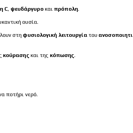
νη C
,
ψευδάργυρο
και
πρόπολη
.
υκαντική ουσία.
λλουν στη
φυσιολογική λειτουργία
του
ανοσοποιητι
ς
κούρασης
και της
κόπωσης
.
να ποτήρι νερό.