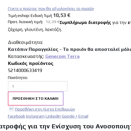
Γίνετε ο πρώτος που θα αξιολογήσει το προϊόν
10,53 €
Tιμή eshop:
Ειδική Τιμή
Προτ. λιανική τιμή:
12,39 €
Συμπλήρωμα διατροφής
για την
ε
ζάχαρη, γλουτένη, λακτόζη.
Διαθεσιμότητα:
Κατόπιν Παραγγελίας - Το προιόν θα αποσταλεί μόλ
Κατασκευαστής:
Genecom Terra
Κωδικός προϊόντος
5214000633419
Ποσότητα:
ΠΡΟΣΘΉΚΗ ΣΤΟ ΚΑΛΆΘΙ
Προσθήκη στη Λίστα Επιθυμιών
Facebook
Instagram
LinkedIn
Google +
Email
τροφής για την Ενίσχυση του Ανοσοποιη