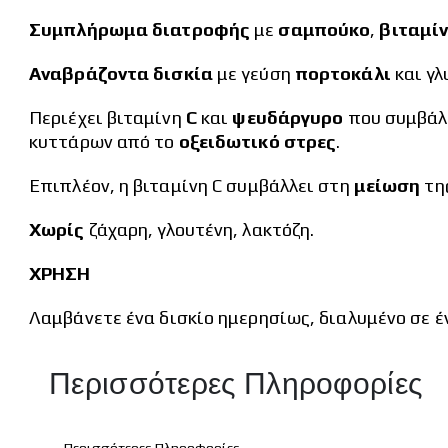
Συμπλήρωμα διατροφής
με
σαμπούκο
,
βιταμί
Αναβράζοντα δισκία
με γεύση
πορτοκάλι
και γλ
Περιέχει βιταμίνη
C
και
ψευδάργυρο
που συμβά
κυττάρων από το
οξειδωτικό στρες
.
Επιπλέον, η βιταμίνη C συμβάλλει στη
μείωση
τη
Χωρίς
ζάχαρη, γλουτένη, λακτόζη.
ΧΡΗΣΗ
Λαμβάνετε ένα δισκίο ημερησίως, διαλυμένο σε έ
Περισσότερες Πληροφορίες