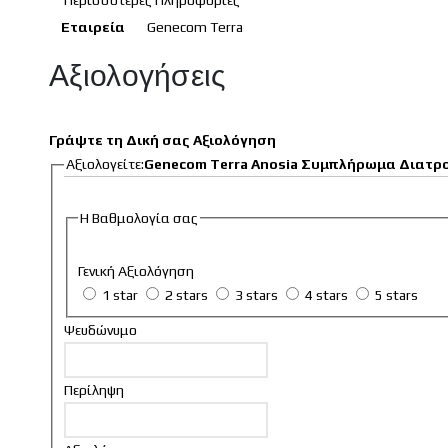
Περισσότερες Πληροφορίες
Εταιρεία
Genecom Terra
Αξιολογήσεις
Γράψτε τη Δική σας Αξιολόγηση
Αξιολογείτε:
Genecom Terra Anosia Συμπλήρωμα Διατρο
Η Βαθμολογία σας
Γενική Αξιολόγηση
1 star
2 stars
3 stars
4 stars
5 stars
Ψευδώνυμο
Περίληψη