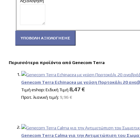
Αξιολόγηση
ΥΠΟΒΟΛΉ ΑΞΙΟΛΌΓΗΣΗΣ
Περισσότερα προϊόντα από Genecom Terra
Genecom Terra Echinacea με γεύση Πορτοκάλι 20 ανα
8,47 €
Tιμή eshop:
Ειδική Τιμή
Προτ. λιανική τιμή:
9,96 €
Genecom Terra Calma για την Αντιμετώπιση του Σωμα