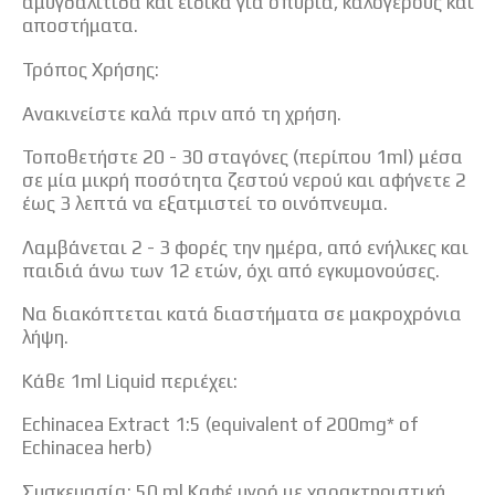
αμυγδαλίτιδα και ειδικά για σπυριά, καλόγερους και
αποστήματα.
Τρόπος Χρήσης:
Ανακινείστε καλά πριν από τη χρήση.
Τοποθετήστε 20 - 30 σταγόνες (περίπου 1ml) μέσα
σε μία μικρή ποσότητα ζεστού νερού και αφήνετε 2
έως 3 λεπτά να εξατμιστεί το οινόπνευμα.
Λαμβάνεται 2 - 3 φορές την ημέρα, από ενήλικες και
παιδιά άνω των 12 ετών, όχι από εγκυμονούσες.
Να διακόπτεται κατά διαστήματα σε μακροχρόνια
λήψη.
Κάθε 1ml Liquid περιέχει:
Echinacea Extract 1:5 (equivalent of 200mg* of
Echinacea herb)
Συσκευασία: 50 ml Καφέ υγρό με χαρακτηριστική