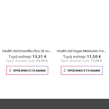
Health Aid Osteoflex Plus 30 ταμπλέτες
Health Aid Vegan Melatonin 1mg Συμπλήρωμα για τον Ύπνο 90 ταμπλέτες
Tιμή eshop:
Ειδική
13,31 €
Tιμή eshop:
Ειδική
11,50 €
Τιμή
Τιμή
Προτ. λιανική τιμή:
23,50 €
Προτ. λιανική τιμή:
17,69 €
ΠΡΟΣΘΉΚΗ ΣΤΟ ΚΑΛΆΘΙ
ΠΡΟΣΘΉΚΗ ΣΤΟ ΚΑΛΆΘΙ