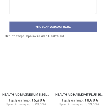
ΥΠΟΒΟΛΉ ΑΞΙΟΛΌΓΗΣΗΣ
Περισσότερα προϊόντα από Health aid
HEALTH AID MAGNESIUM BISGLYCINATE 375mg 60 TABLETS
HEALTH AID HAEMOVIT PLUS 30CAPS
Tιμή eshop:
Ειδική
15,28 €
Tιμή eshop:
Ειδική
10,68 €
Τιμή
Τιμή
Προτ. λιανική τιμή:
23,50 €
Προτ. λιανική τιμή:
19,50 €