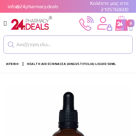
Καλέστε μας στο
info@24pharmacy.deals
2105760600
Εναλλαγή
0
Cart
Πλοήγησης
Αναζήτηση εδώ...
ΑΡΧΙΚΉ
HEALTH AID ECHINACEA (ANGUSTIFOLIA) LIQUID 50ML
Μετάβαση
στο
τέλος
της
συλλογής
εικόνων