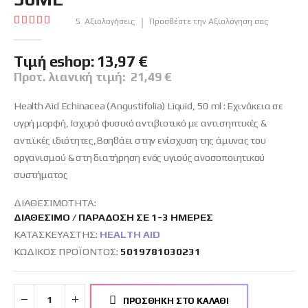
εικόνων
Βαθμολογία:
5
Αξιολογήσεις
Προσθέστε την Αξιολόγηση σας
100
100
% of
Tιμή eshop:
13,97 €
Προτ. λιανική τιμή:
21,49 €
Health Aid Echinacea (Angustifolia) Liquid, 50 ml : Εχινάκεια σε
υγρή μορφή, Ισχυρό φυσικό αντιβιοτικό με αντισηπτικές &
αντιϊκές ιδιότητες,Βοηθάει στην ενίσχυση της άμυνας του
οργανισμού & στη διατήρηση ενός υγιούς ανοσοποιητικού
συστήματος
ΔΙΑΘΕΣΙΜΌΤΗΤΑ:
ΔΙΑΘΈΣΙΜΟ / ΠΑΡΆΔΟΣΗ ΣΕ 1-3 ΗΜΈΡΕΣ
ΚΑΤΑΣΚΕΥΑΣΤΉΣ:
HEALTH AID
ΚΩΔΙΚΌΣ ΠΡΟΪΌΝΤΟΣ
5019781030231
ΠΡΟΣΘΉΚΗ ΣΤΟ ΚΑΛΆΘΙ