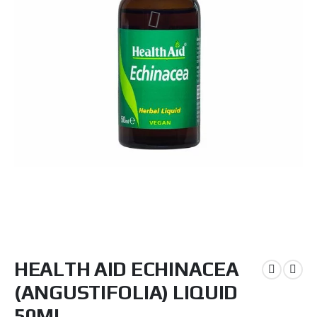
Μετάβαση
HEALTH AID ECHINACEA
στην
αρχή
(ANGUSTIFOLIA) LIQUID
της
συλλογής
50ML