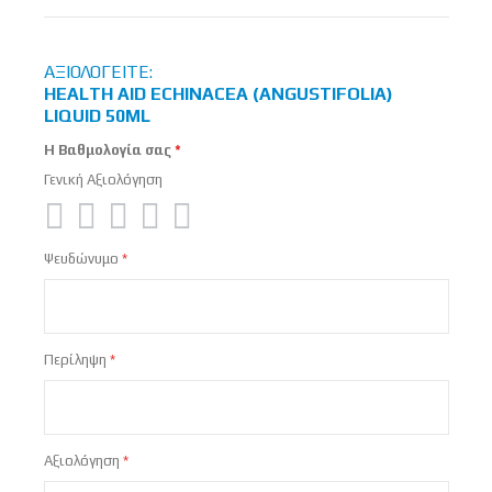
στις
ΑΞΙΟΛΟΓΕΊΤΕ:
HEALTH AID ECHINACEA (ANGUSTIFOLIA)
LIQUID 50ML
Η Βαθμολογία σας
Γενική Αξιολόγηση
1
2
3
4
5
Ψευδώνυμο
star
stars
stars
stars
stars
Περίληψη
Αξιολόγηση