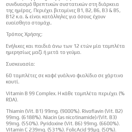
συνδυασμό θρεπτικών συστατικών στη διάρκεια
της ημέρας. Περιέχει βιταμίνες Β1, Β2, Β6, B3 & B5,
Β12 κ.α. & είναι κατάλληλες για όσους έχουν
ευαίσθητο στομάχι.
Τρόπος Χρήσης:
Ενήλικες και παιδιά άνω των 12 ετών μία ταμπλέτα
ημερησίως μαζί ή μετά το γεύμα.
Συσκευασία:
60 ταμπλέτες σε καφέ γυάλινο φιαλίδιο σε χάρτινο
κουτί.
Vitamin B 99 Complex. Η κάθε ταμπλέτα περιέχει (%
RDA).
Thiamin (Vit. B1) 99mg. (9000%). Rivoflavin (Vit. B2)
99mg. (6188%). Niacin (as nicotinamide)/(Vit. B3)
99mg. (550%). Pyridoxine (Vit. B6) 99mg. (6600%).
Vitamin C 239mg. (531%). FolicAcid 99μg. (50%).