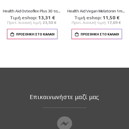
Health Aid Osteoflex Plus 30 ταμπλέτες
Health Aid Vegan Melatonin 1mg Συμπλήρωμα για τον Ύπνο 90 ταμπλέτες
Tιμή eshop:
Ειδική
13,31 €
Tιμή eshop:
Ειδική
11,50 €
Τιμή
Τιμή
Προτ. λιανική τιμή:
23,50 €
Προτ. λιανική τιμή:
17,69 €
ΠΡΟΣΘΉΚΗ ΣΤΟ ΚΑΛΆΘΙ
ΠΡΟΣΘΉΚΗ ΣΤΟ ΚΑΛΆΘΙ
Επικοινωνήστε μαζί μας