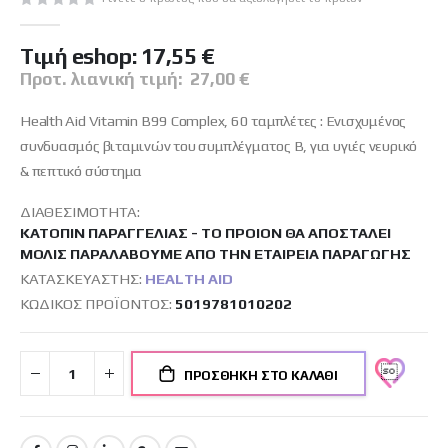
εικόνων
Tιμή eshop:
17,55 €
Προτ. λιανική τιμή:
27,00 €
Health Aid Vitamin B99 Complex, 60 ταμπλέτες : Ενισχυμένος
συνδυασμός βιταμινών του συμπλέγματος Β, για υγιές νευρικό
& πεπτικό σύστημα
ΔΙΑΘΕΣΙΜΌΤΗΤΑ:
ΚΑΤΌΠΙΝ ΠΑΡΑΓΓΕΛΊΑΣ - ΤΟ ΠΡΟΙΌΝ ΘΑ ΑΠΟΣΤΑΛΕΊ
ΜΌΛΙΣ ΠΑΡΑΛΆΒΟΥΜΕ ΑΠΌ ΤΗΝ ΕΤΑΙΡΕΊΑ ΠΑΡΑΓΩΓΉΣ
ΚΑΤΑΣΚΕΥΑΣΤΉΣ:
HEALTH AID
ΚΩΔΙΚΌΣ ΠΡΟΪΌΝΤΟΣ
5019781010202
ΠΡΟΣΘΉΚΗ ΣΤΟ ΚΑΛΆΘΙ