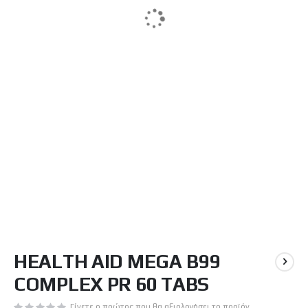
Μετάβαση
HEALTH AID MEGA B99
στην
αρχή
COMPLEX PR 60 TABS
της
συλλογής
Γίνετε ο πρώτος που θα αξιολογήσει το προϊόν