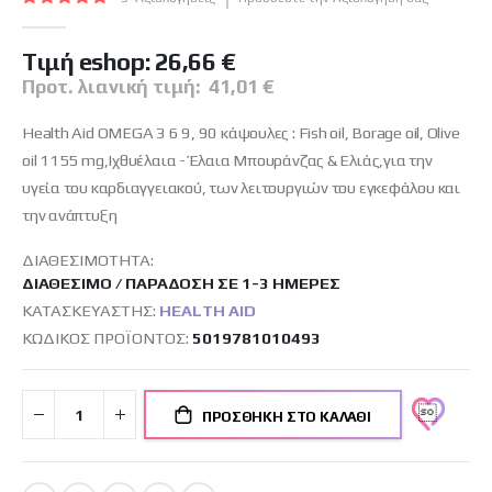
εικόνων
100
100
% of
Tιμή eshop:
26,66 €
Προτ. λιανική τιμή:
41,01 €
Health Aid OMEGA 3 6 9, 90 κάψουλες : Fish oil, Borage oil, Olive
oil 1155 mg,Ιχθυέλαια - Έλαια Μπουράνζας & Ελιάς,για την
υγεία του καρδιαγγειακού, των λειτουργιών του εγκεφάλου και
την ανάπτυξη
ΔΙΑΘΕΣΙΜΌΤΗΤΑ:
ΔΙΑΘΈΣΙΜΟ / ΠΑΡΆΔΟΣΗ ΣΕ 1-3 ΗΜΈΡΕΣ
ΚΑΤΑΣΚΕΥΑΣΤΉΣ:
HEALTH AID
ΚΩΔΙΚΌΣ ΠΡΟΪΌΝΤΟΣ
5019781010493
ΠΡΟΣΘΉΚΗ ΣΤΟ ΚΑΛΆΘΙ