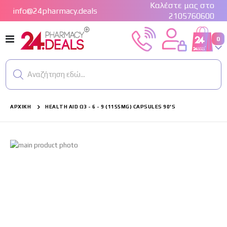
Καλέστε μας στο
info@24pharmacy.deals
2105760600
Εναλλαγή
στ
0
Cart
Πλοήγησης
Αναζήτηση εδώ...
ΑΡΧΙΚΉ
HEALTH AID Ω3 - 6 - 9 (1155MG) CAPSULES 90'S
Μετάβαση
στο
τέλος
της
συλλογής
εικόνων