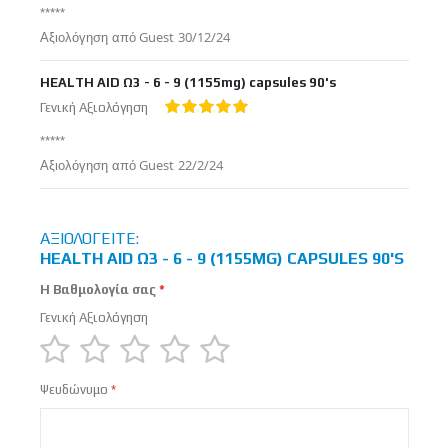
*****
Δημοσιεύτηκε
Αξιολόγηση από
Guest
30/12/24
στις
HEALTH AID Ω3 - 6 - 9 (1155mg) capsules 90's
Γενική Αξιολόγηση
100%
*****
Δημοσιεύτηκε
Αξιολόγηση από
Guest
22/2/24
στις
ΑΞΙΟΛΟΓΕΊΤΕ:
HEALTH AID Ω3 - 6 - 9 (1155MG) CAPSULES 90'S
Η Βαθμολογία σας
Γενική Αξιολόγηση
1
2
3
4
5
Ψευδώνυμο
star
stars
stars
stars
stars