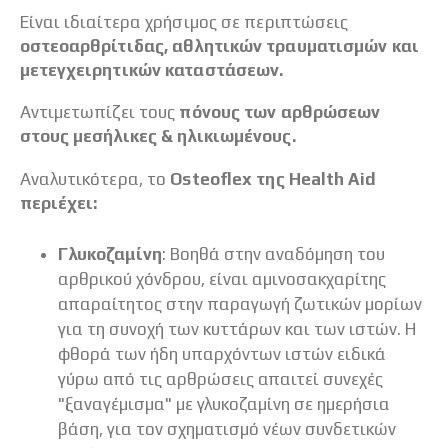
Είναι ιδιαίτερα χρήσιµος σε περιπτώσεις
οστεοαρθρίτιδας, αθλητικών τραυµατισµών και
µετεγχειρητικών καταστάσεων.
Αντιµετωπίζει τους
πόνους των αρθρώσεων
στους µεσήλικες & ηλικιωµένους.
Αναλυτικότερα, το
Οsteoflex της Ηealth Aid
περιέχει:
Γλυκοζαμίνη
: Βοηθά στην αναδόµηση του
αρθρικού χόνδρου, είναι αµινοσακχαρίτης
απαραίτητος στην παραγωγή ζωτικών µορίων
για τη συνοχή των κυττάρων και των ιστών. Η
φθορά των ήδη υπαρχόντων ιστών ειδικά
γύρω από τις αρθρώσεις απαιτεί συνεχές
"ξαναγέµισµα" µε γλυκοζαµίνη σε ηµερήσια
βάση, για τον σχηµατισµό νέων συνδετικών