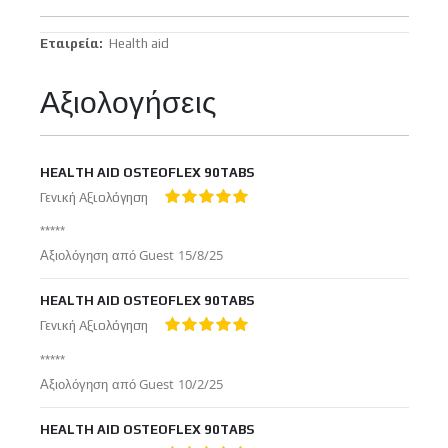
Περισσότερες
Health aid
Πληροφορίες
Αξιολογήσεις
HEALTH AID OSTEOFLEX 90TABS
Γενική Αξιολόγηση
100%
*****
Δημοσιεύτηκε
Αξιολόγηση από
Guest
15/8/25
στις
HEALTH AID OSTEOFLEX 90TABS
Γενική Αξιολόγηση
100%
*****
Δημοσιεύτηκε
Αξιολόγηση από
Guest
10/2/25
στις
HEALTH AID OSTEOFLEX 90TABS