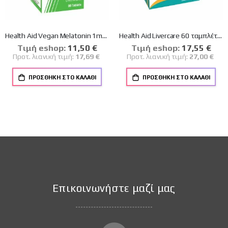
Health Aid Vegan Melatonin 1mg Συμπλήρωμα για τον Ύπνο 90 ταμπλέτες
Health Aid Livercare 60 ταμπλέτες
Tιμή eshop:
Ειδική
11,50 €
Tιμή eshop:
Ειδική
17,55 €
Τιμή
Τιμή
Προτ. λιανική τιμή:
17,69 €
Προτ. λιανική τιμή:
27,00 €
ΠΡΟΣΘΉΚΗ ΣΤΟ ΚΑΛΆΘΙ
ΠΡΟΣΘΉΚΗ ΣΤΟ ΚΑΛΆΘΙ
Επικοινωνήστε μαζί μας