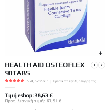
Μετάβαση
HEALTH AID OSTEOFLEX
στην
αρχή
90TABS
της
συλλογής
Βαθμολογία:
5
Αξιολογήσεις
Προσθέστε την Αξιολόγηση σας
εικόνων
100
100
% of
Tιμή eshop:
38,63 €
Προτ. λιανική τιμή:
67,51 €