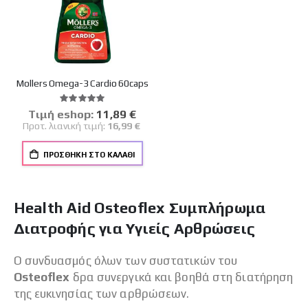
Mollers Omega-3 Cardio 60caps
Βαθμολογία:
100%
Tιμή eshop:
Ειδική
11,89 €
Τιμή
Προτ. λιανική τιμή:
16,99 €
ΠΡΟΣΘΉΚΗ ΣΤΟ ΚΑΛΆΘΙ
Health Aid Osteoflex Συμπλήρωμα
Διατροφής για Υγιείς Αρθρώσεις
Ο συνδυασµός όλων των συστατικών του
Οsteoflex
δρα συνεργικά και βοηθά στη διατήρηση
της ευκινησίας των αρθρώσεων.