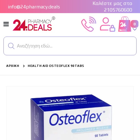
Καλέστε μας στο
info@24pharmacy.deals
2105760600
Εναλλαγή
στ
0
Cart
Πλοήγησης
Αναζήτηση εδώ...
ΑΡΧΙΚΉ
HEALTH AID OSTEOFLEX 90TABS
Μετάβαση
στο
τέλος
της
συλλογής
εικόνων