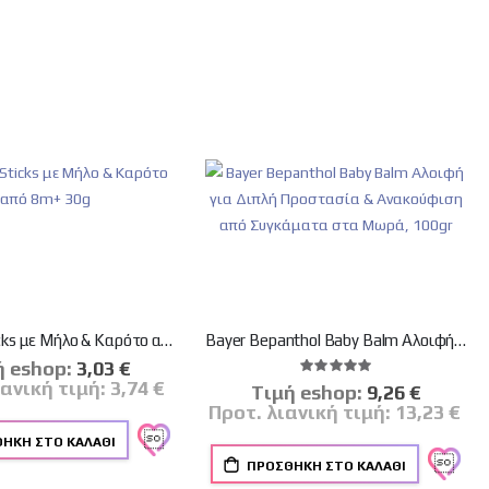
Hipp Bio Sticks με Μήλο & Καρότο από 8m+ 30g
Bayer Bepanthol Baby Balm Αλοιφή για Διπλή Προστασία & Ανακούφιση από Συγκάματα στα Μωρά, 100gr
ή eshop:
Ειδική
3,03 €
Βαθμολογία:
Τιμή
100%
ιανική τιμή:
3,74 €
Tιμή eshop:
Ειδική
9,26 €
Τιμή
Προτ. λιανική τιμή:
13,23 €
ΉΚΗ ΣΤΟ ΚΑΛΆΘΙ
ΠΡΟΣΘΉΚΗ ΣΤΟ ΚΑΛΆΘΙ