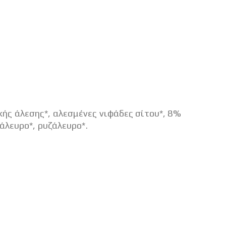
ής άλεσης*, αλεσμένες νιφάδες σίτου*, 8%
άλευρο*, ρυζάλευρο*.