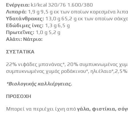
Ενέργεια:
kJ/kcal 320/76 1.600/380
Λιπαρά:
1,9 g 9,5 g εκ των οποίων κορεσμένα λιπα
Υδατάνθρακες:
13,0 g 65,2 g εκ των οποίων σάκχα
Εδώδιμες ίνες:
1,3 g 6,5 g
Πρωτεΐνες:
1,0 g 5,2 g
Αλάτι:
Νάτριο:
ΣΥΣΤΑΤΙΚΑ
22% νιφάδες μπανάνας*, 20% συμπυκνωμένος χυμός
συμπυκνωμένος χυμός ροδάκινου*, ηλιέλαιο*,2,5%π
*Βιολογικής καλλιέργειας.
ΠΡΟΣΟΧΗ
Μπορεί να περιέχει ίχνη από
γάλα, φιστίκια, σόγ