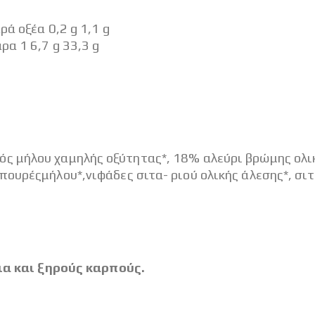
ρά οξέα 0,2 g 1,1 g
ρα 1 6,7 g 33,3 g
 μήλου χαμηλής οξύτητας*, 18% αλεύρι βρώμης ολικ
ουρέςμήλου*,νιφάδες σιτα- ριού ολικής άλεσης*, σιτ
ια και ξηρούς καρπούς.