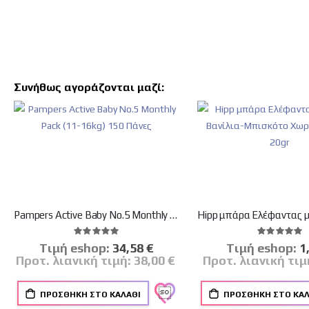
Συνήθως αγοράζονται μαζί:
Pampers Active Baby No.5 Monthly Pack (11-16kg) 150 Πάνες
Βαθμολογία:
Βαθμο
100%
100%
Tιμή eshop:
Ειδική
34,58 €
Tιμή eshop:
Ει
1
Τιμή
Τι
Προτ. λιανική τιμή:
38,00 €
Προτ. λιανική τιμ
ΠΡΟΣΘΉΚΗ ΣΤΟ ΚΑΛΆΘΙ
ΠΡΟΣΘΉΚΗ ΣΤΟ ΚΑΛ