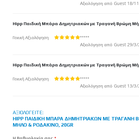
100%
Δημοσ
Αξιολόγηση από
Guest
18/11
στις
Hipp Παιδική Μπάρα Δημητριακών με Τραγανή Βρώμη Μήλ
*****
Γενική Αξιολόγηση
100%
Δημοσ
Αξιολόγηση από
Guest
29/3/
στις
Hipp Παιδική Μπάρα Δημητριακών με Τραγανή Βρώμη Μήλ
*****
Γενική Αξιολόγηση
100%
Δημοσ
Αξιολόγηση από
Guest
13/3/
στις
ΑΞΙΟΛΟΓΕΊΤΕ:
HIPP ΠΑΙΔΙΚΉ ΜΠΆΡΑ ΔΗΜΗΤΡΙΑΚΏΝ ΜΕ ΤΡΑΓΑΝΉ 
ΜΉΛΟ & ΡΟΔΆΚΙΝΟ, 20GR
Η Βαθμολογία σας