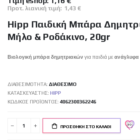
Tιμή eshop:
1,16 €
Προτ. λιανική τιμή:
1,43 €
Hipp Παιδική Μπάρα Δημητρ
Μήλο & Ροδάκινο, 20gr
Βιολογική μπάρα δημητριακών
για παιδιά με
ανάγλυφα σ
ΔΙΑΘΕΣΙΜΌΤΗΤΑ:
ΔΙΑΘΈΣΙΜO
ΚΑΤΑΣΚΕΥΑΣΤΉΣ:
HIPP
ΚΩΔΙΚΌΣ ΠΡΟΪΌΝΤΟΣ
4062300362246
ΠΡΟΣΘΉΚΗ ΣΤΟ ΚΑΛΆΘΙ