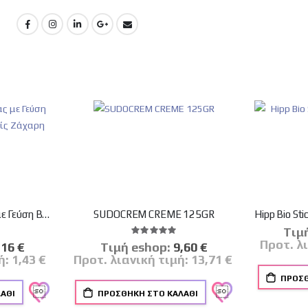
Hipp μπάρα Ελέφαντας με Γεύση Βανίλια-Μπισκότο Χωρίς Ζάχαρη 20gr
SUDOCREM CREME 125GR
Tιμ
λογία:
Βαθμολογία:
100%
Προτ. λ
δική
,16 €
Tιμή eshop:
Ειδική
9,60 €
μή
Τιμή
ή:
1,43 €
Προτ. λιανική τιμή:
13,71 €
ΠΡΟΣΘ
ΆΘΙ
ΠΡΟΣΘΉΚΗ ΣΤΟ ΚΑΛΆΘΙ