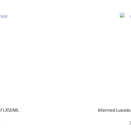
 FLX50ML
Intermed Luxuri
€