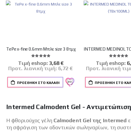
TePe x-fine 0.6mm Μπλε size 3 8τμχ
Βαθμολογία:
Βαθμο
100%
100%
Tιμή eshop:
Ειδική
3,68 €
Tιμή eshop:
Ει
6
Τιμή
Τι
Προτ. λιανική τιμή:
6,72 €
Προτ. λιανική τιμ
ΠΡΟΣΘΉΚΗ ΣΤΟ ΚΑΛΆΘΙ
ΠΡΟΣΘΉΚΗ ΣΤΟ ΚΑΛ
Intermed Calmodent Gel - Αντιμετώπισ
Η φθοριούχος γέλη
Calmodent Gel της Intermed
ε
τη σφράγιση των οδοντικών σωληναρίων, τη συστ