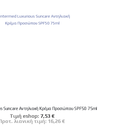
ous Suncare Αντηλιακή Κρέμα Προσώπου SPF50 75ml
Tιμή eshop:
Ειδική
7,53 €
Τιμή
Προτ. λιανική τιμή:
16,26 €