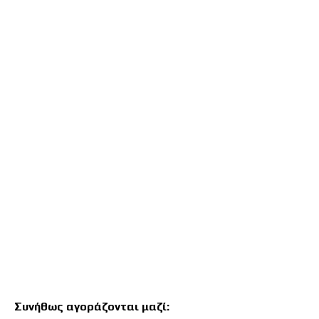
στην
αρχή
της
συλλογής
εικόνων
Συνήθως αγοράζονται μαζί: