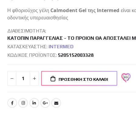
Η φθοριούχος γέλη
Calmodent Gel της Intermed
είναι κ
οδοντικής υπερευαισθησίας
ΔΙΑΘΕΣΙΜΌΤΗΤΑ:
ΚΑΤΌΠΙΝ ΠΑΡΑΓΓΕΛΊΑΣ - ΤΟ ΠΡΟΙΌΝ ΘΑ ΑΠΟΣΤΑΛΕΊ 
ΚΑΤΑΣΚΕΥΑΣΤΉΣ:
INTERMED
ΚΩΔΙΚΌΣ ΠΡΟΪΌΝΤΟΣ
5205152003328
ΠΡΟΣΘΉΚΗ ΣΤΟ ΚΑΛΆΘΙ