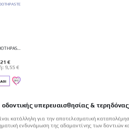
INTERMED MEDINOL TOOTHPASTE (TBx100ML)
λογία:
δική
,21 €
μή
ή:
9,55 €
ΆΘΙ
η οδοντικής υπερευαισθησίας & τερηδόνας
ίναι κατάλληλη για την αποτελεσματική καταπολέμησ
ηματική ενδυνάμωση της αδαμαντίνης των δοντιών κ