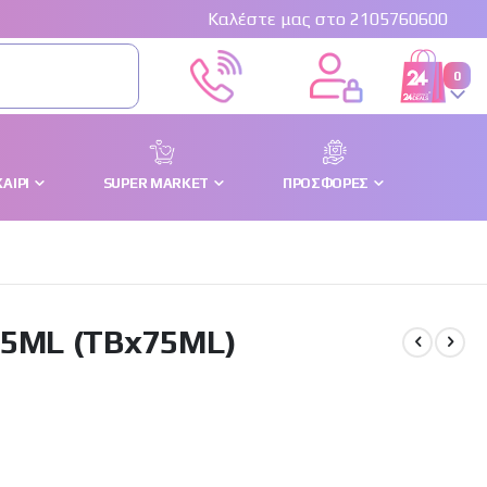
Καλέστε μας στο 2105760600
στο
0
Cart
ΑΊΡΙ
SUPER MARKET
ΠΡΟΣΦΟΡΈΣ
5ML (TBx75ML)