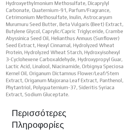
Hydroxyethylmonium Methosulfate, Dicaprylyl
Carbonate, Quaternium-91, Parfum/Fragrance,
Cetrimonium Methosulfate, Inulin, Astrocaryum
Murumuru Seed Butter, Beta Vulgaris (Beet) Extract,
Butylene Glycol, Caprylic/Capric Triglyceride, Crambe
Abyssinica Seed Oil, Helianthus Annuus (Sunflower)
Seed Extract, Hexyl Cinnamal, Hydrolyzed Wheat
Protein, Hydrolyzed Wheat Starch, Hydroxyisohexyl
3-Cyclohexene Carboxaldehyde, Hydroxypropyl Guar,
Lactic Acid, Linalool, Niacinamide, Orbignya Speciosa
Kernel Oil, Origanum Dictamnus Flower/Leaf/Stem
Extract, Origanum Majorana Leaf Extract, Panthenol,
Phytantriol, Polyquaternium-37, Sideritis Syriaca
Extract, Sodium Gluceptate.
Περισσότερες
Πληροφορίες