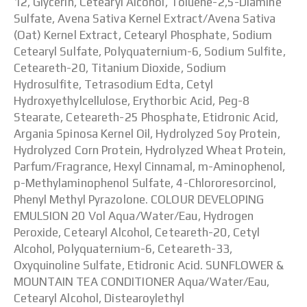
12, Glycerin, Cetearyl Alcohol, Toluene-2,5-Diamine
Sulfate, Avena Sativa Kernel Extract/Avena Sativa
(Oat) Kernel Extract, Cetearyl Phosphate, Sodium
Cetearyl Sulfate, Polyquaternium-6, Sodium Sulfite,
Ceteareth-20, Titanium Dioxide, Sodium
Hydrosulfite, Tetrasodium Edta, Cetyl
Hydroxyethylcellulose, Erythorbic Acid, Peg-8
Stearate, Ceteareth-25 Phosphate, Etidronic Acid,
Argania Spinosa Kernel Oil, Hydrolyzed Soy Protein,
Hydrolyzed Corn Protein, Hydrolyzed Wheat Protein,
Parfum/Fragrance, Hexyl Cinnamal, m-Aminophenol,
p-Methylaminophenol Sulfate, 4-Chlororesorcinol,
Phenyl Methyl Pyrazolone. COLOUR DEVELOPING
EMULSION 20 Vol Aqua/Water/Eau, Hydrogen
Peroxide, Cetearyl Alcohol, Ceteareth-20, Cetyl
Alcohol, Polyquaternium-6, Ceteareth-33,
Oxyquinoline Sulfate, Etidronic Acid. SUNFLOWER &
MOUNTAIN TEA CONDITIONER Aqua/Water/Eau,
Cetearyl Alcohol, Distearoylethyl