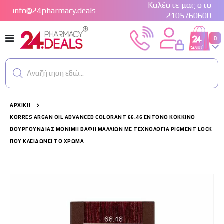
Καλέστε μας στο
info@24pharmacy.deals
2105760600
Εναλλαγή
στ
0
Cart
Πλοήγησης
Αναζήτηση εδώ...
ΑΡΧΙΚΉ
KORRES ARGAN OIL ADVANCED COLORANT 66.46 ΈΝΤΟΝΟ ΚΌΚΚΙΝΟ
ΒΟΥΡΓΟΥΝΔΊΑΣ ΜΌΝΙΜΗ ΒΑΦΉ ΜΑΛΛΙΏΝ ΜΕ ΤΕΧΝΟΛΟΓΊΑ PIGMENT LOCK
ΠΟΥ ΚΛΕΙΔΏΝΕΙ ΤΟ ΧΡΏΜΑ
Μετάβαση
στο
τέλος
της
συλλογής