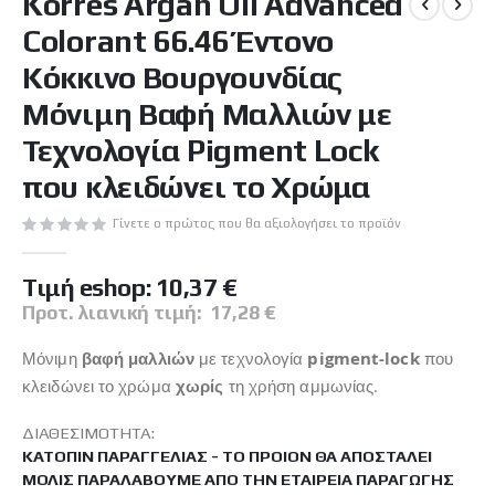
Korres Argan Oil Advanced
αρχή
Colorant 66.46 Έντονο
της
συλλογής
Κόκκινο Βουργουνδίας
εικόνων
Μόνιμη Βαφή Μαλλιών με
Τεχνολογία Pigment Lock
που κλειδώνει το Χρώμα
Γίνετε ο πρώτος που θα αξιολογήσει το προϊόν
Tιμή eshop:
10,37 €
Προτ. λιανική τιμή:
17,28 €
Μόνιμη
βαφή μαλλιών
με τεχνολογία
pigment-lock
που
κλειδώνει το χρώμα
χωρίς
τη χρήση αμμωνίας.
ΔΙΑΘΕΣΙΜΌΤΗΤΑ:
ΚΑΤΌΠΙΝ ΠΑΡΑΓΓΕΛΊΑΣ - ΤΟ ΠΡΟΙΌΝ ΘΑ ΑΠΟΣΤΑΛΕΊ
ΜΌΛΙΣ ΠΑΡΑΛΆΒΟΥΜΕ ΑΠΌ ΤΗΝ ΕΤΑΙΡΕΊΑ ΠΑΡΑΓΩΓΉΣ