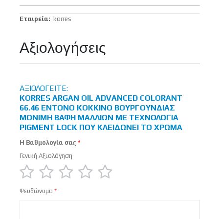
Περισσότερες
korres
Πληροφορίες
Αξιολογήσεις
ΑΞΙΟΛΟΓΕΊΤΕ:
KORRES ARGAN OIL ADVANCED COLORANT
66.46 ΈΝΤΟΝΟ ΚΌΚΚΙΝΟ ΒΟΥΡΓΟΥΝΔΊΑΣ
ΜΌΝΙΜΗ ΒΑΦΉ ΜΑΛΛΙΏΝ ΜΕ ΤΕΧΝΟΛΟΓΊΑ
PIGMENT LOCK ΠΟΥ ΚΛΕΙΔΏΝΕΙ ΤΟ ΧΡΏΜΑ
Η Βαθμολογία σας
Γενική Αξιολόγηση
1
2
3
4
5
Ψευδώνυμο
star
stars
stars
stars
stars