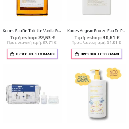
Korres Eau De Toilette Vanilla Freesia Γυναικείο Άρωμα Βανίλια Φρέζια 50ml
Korres Aegean Bronze Eau De Parfum Γυναικείο Άρωμα του Αιγαίου 50ml
Tιμή eshop:
Ειδική
22,63 €
Tιμή eshop:
Ειδική
30,61 €
Τιμή
Τιμή
Προτ. λιανική τιμή:
37,71 €
Προτ. λιανική τιμή:
51,01 €
ΠΡΟΣΘΉΚΗ ΣΤΟ ΚΑΛΆΘΙ
ΠΡΟΣΘΉΚΗ ΣΤΟ ΚΑΛΆΘΙ