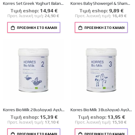
Korres Set Greek Yoghurt Balancing + Hydrating Set με νυδατική Κρέμα-Gel με Προβιοτικά 40ml & Ενυδατικός Ορός με Προβιοτικά 15ml
Korres Baby Showergel & Shampoo Coconut & Almond Βρεφικό Αφρόλουτρο & Σαμπουάν Kαρύδα & Αμύγδαλο 1lt
Tιμή eshop:
Ειδική
14,94 €
Tιμή eshop:
Ειδική
9,89 €
Τιμή
Τιμή
Προτ. λιανική τιμή:
24,90 €
Προτ. λιανική τιμή:
16,49 €
ΠΡΟΣΘΉΚΗ ΣΤΟ ΚΑΛΆΘΙ
ΠΡΟΣΘΉΚΗ ΣΤΟ ΚΑΛΆΘΙ
Korres Bio Milk 2 Βιολογικό Αγελαδινό Γάλα για Βρέφη 6-12 μηνών 400gr
Korres Bio Milk 3 Βιολογικό Αγελαδινό Γάλα για Νήπια και Μεγάλα Παιδιά από 12 μηνών 400gr
Tιμή eshop:
Ειδική
15,39 €
Tιμή eshop:
Ειδική
13,95 €
Τιμή
Τιμή
Προτ. λιανική τιμή:
17,10 €
Προτ. λιανική τιμή:
15,50 €
ΠΡΟΣΘΉΚΗ ΣΤΟ ΚΑΛΆΘΙ
ΠΡΟΣΘΉΚΗ ΣΤΟ ΚΑΛΆΘΙ