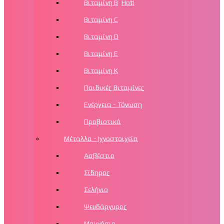
Βιταμίνη Β
Hot!
Βιταμίνη C
Βιταμίνη D
Βιταμίνη Ε
Βιταμίνη Κ
Παιδικές Βιταμίνες
Ενέργεια - Τόνωση
Προβιοτικά
Μέταλλα - Ιχνοστοιχεία
Ασβέστιο
Σίδηρος
Σελήνιο
Ψευδάργυρος
Μαγνήσιο