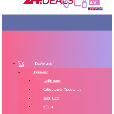
0
στοιχεία
Μενού
Καλλυντικά
Πρόσωπο
Ενυδάτωση
Καθαρισμός Προσώπου
Οροί
Hot!
Μάτια