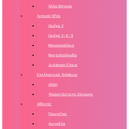
Άλλα Βότανα
Λιπαρά Οξέα
Ωμέγα 3
Ωμέγα 3 : 6 : 9
Μουρουνέλαιο
Νυχτολούλουδο
Διάφορα Ελαια
Εναλλακτικά Τρόφιμα
Αλόη
Υποκατάστατο Ζάχαρης
Αθλητές
Πρωτεΐνες
Αμινοξέα