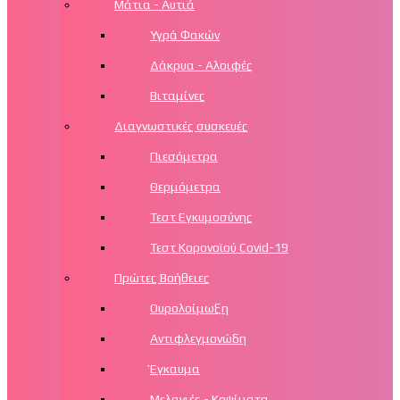
Μάτια - Αυτιά
Υγρά Φακών
Δάκρυα - Αλοιφές
Βιταμίνες
Διαγνωστικές συσκευές
Πιεσόμετρα
Θερμόμετρα
Τεστ Εγκυμοσύνης
Τεστ Κορονοϊού Covid-19
Πρώτες Βοήθειες
Ουρολοίμωξη
Αντιφλεγμονώδη
Έγκαυμα
Μελανιές - Κοψίματα