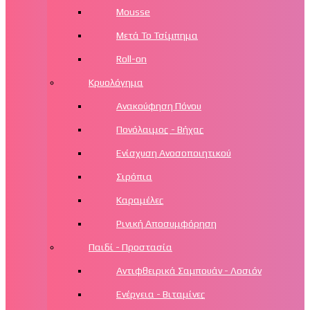
Mousse
Μετά Το Τσίμπημα
Roll-on
Κρυολόγημα
Ανακούφηση Πόνου
Πονόλαιμος - Βήχας
Ενίσχυση Ανοσοποιητικού
Σιρόπια
Καραμέλες
Ρινική Αποσυμφόρηση
Παιδί - Προστασία
Αντιφθειρικά Σαμπουάν - Λοσιόν
Ενέργεια - Βιταμίνες