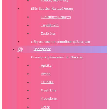
Ειδικές Θεραπείες
Είδη Ευρείας Κατανάλωσης
Ευαίσθητη Περιοχή
Ξυραφάκια
Σερβιέτες
είδη για τους τετράποδους φίλους μας
Προσφορές
Οικονομική Συσκευασία - Πακέτα
Apivita
Avene
Caudalie
Fresh Line
Frezyderm
Lierac