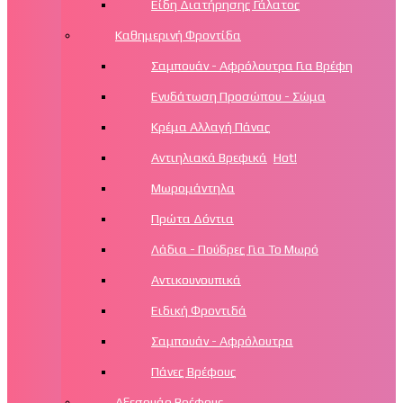
Είδη Διατήρησης Γάλατος
Καθημερινή Φροντίδα
Σαμπουάν - Αφρόλουτρα Για Βρέφη
Ενυδάτωση Προσώπου - Σώμα
Κρέμα Αλλαγή Πάνας
Αντιηλιακά Βρεφικά
Hot!
Μωρομάντηλα
Πρώτα Δόντια
Λάδια - Πούδρες Για Το Μωρό
Αντικουνουπικά
Ειδική Φροντιδά
Σαμπουάν - Αφρόλουτρα
Πάνες Βρέφους
Αξεσουάρ Βρέφους