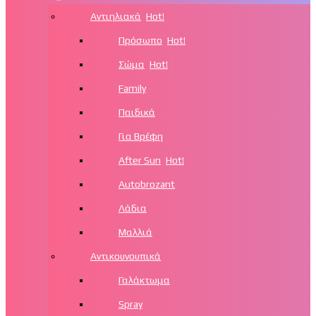
Αντιηλιακά
Hot!
Πρόσωπο
Hot!
Σώμα
Hot!
Family
Παιδικά
Για Βρέφη
After Sun
Hot!
Autobrozant
Λάδια
Μαλλιά
Αντικουνουπικά
Γαλάκτωμα
Spray