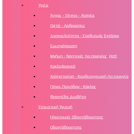
Υγεία
Άγχος - Stress - Αυπνία
Οστά - Αρθρώσεις
Δυσκοιλιότητα - Ερεθισμός Εντέρου
Εμμηνόπαυση
Μνήμη - Νοητικές Λειτουργίες
Hot!
Κυκλοφορικό
Χοληστερίνη - Καρδιαγγειακή Λειτουργία
Πόνοι Περιόδου - Κύκλος
Φροντίδα Διαβήτη
Στοματική Υγιεινή
Ηλεκτρικές Οδοντόβουρτσες
Οδοντόβουρτσες