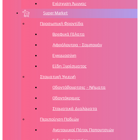
Ενίσχυση Άμυνας
Super Market
Προσωπική Φροντίδα
Βρεφικά Γάλατα
Αφρόλουτρα - Σαμπουάν
Εγκυμοσύνη
Είδη Ξυρίσματος
Στοματική Υγιεινή
Οδοντόβουρτσες - Νήματα
Οδοντόκρεμες
Στοματικά Διαλύματα
Περιποίηση Ποδιών
Aνατομικοί Πάτοι Παπουτσιών