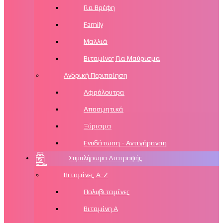
Για Βρέφη
Family
Μαλλιά
Βιταμίνες Για Μαύρισμα
Ανδρική Περιποίηση
Αφρόλουτρα
Αποσμητικά
Ξύρισμα
Ενυδάτωση - Αντιγήρανση
Συμπλήρωμα Διατροφής
Βιταμίνες Α-Ζ
Πολυβιταμίνες
Βιταμίνη Α