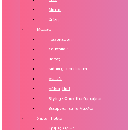
Μάτια
Χείλη
Μαλλιά
Τριχόπτωση
Σαμπουάν
Βαφές
Μάσκες - Conditioner
Αγωγές
Λάδια
Hot!
Styling - Φροντίδα Ομορφιάς
Βιταμίνες Για Τα Μαλλιά
Χέρια - Πόδια
Κρέμες Χεριών