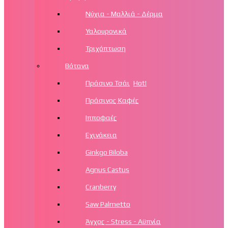
Νύχια - Μαλλιά - Δέρμα
Υαλουρονικά
Τριχόπτωση
Βότανα
Πράσινο Τσάι
Hot!
Πράσινος Καφές
Ιπποφαές
Εχινάκεια
Ginkgo Biloba
Agnus Castus
Cranberry
Saw Palmetto
Άγχος - Stress - Αϋπνία