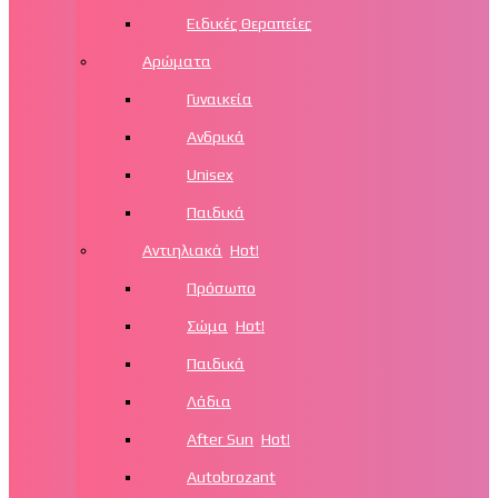
Ειδικές Θεραπείες
Αρώματα
Γυναικεία
Ανδρικά
Unisex
Παιδικά
Αντιηλιακά
Hot!
Πρόσωπο
Σώμα
Hot!
Παιδικά
Λάδια
After Sun
Hot!
Autobrozant