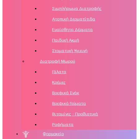
Συμπλήρωμα Διατροφής
Ατοπική Δερματίτιδα
Ευαίσθητα Δέρματα
Παιδική Ακμή
Στοματική Υγιεινή
Διατροφή Μωρού
Γάλατα
Κρέμες
Βρεφικά Σνάκ
Βρεφικά Γεύματα
Βιταμίνες - Προβιοτικά
Ροφήματα
Φαρμακείο