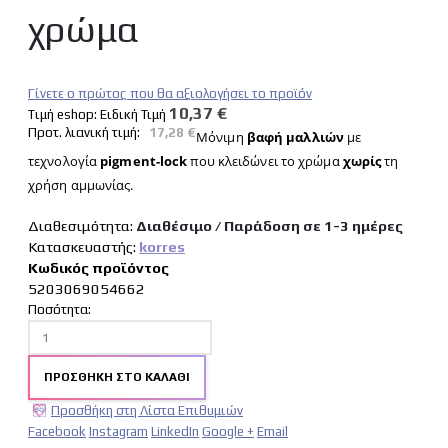
χρώμα
Γίνετε ο πρώτος που θα αξιολογήσει το προϊόν
10,37 €
Tιμή eshop:
Ειδική Τιμή
Προτ. λιανική τιμή:
17,28 €
Μόνιμη
βαφή μαλλιών
με
τεχνολογία
pigment-lock
που κλειδώνει το χρώμα
χωρίς
τη
χρήση αμμωνίας.
Διαθεσιμότητα:
Διαθέσιμο / Παράδοση σε 1-3 ημέρες
Κατασκευαστής:
korres
Κωδικός προϊόντος
5203069054662
Ποσότητα:
ΠΡΟΣΘΉΚΗ ΣΤΟ ΚΑΛΆΘΙ
Προσθήκη στη Λίστα Επιθυμιών
Facebook
Instagram
LinkedIn
Google +
Email