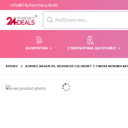
info@24pharmacy.deals
Αναζήτηση εδώ...
ΚΑΛΛΥΝΤΙΚΆ
ΣΥΜΠΛΉΡΩΜΑ ΔΙΑΤΡΟΦΉΣ
ΑΡΧΙΚΉ
KORRES ARGAN OIL ADVANCED COLORANT 7.7 ΜΌΚΑ ΜΌΝΙΜΗ ΒΑ
Μετάβαση
στο
τέλος
της
συλλογής
εικόνων
Μετάβαση