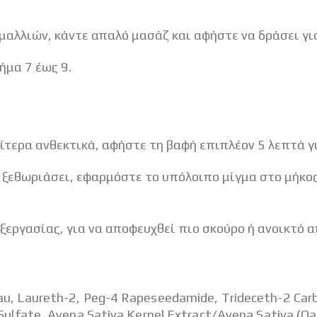
αλλιών, κάντε απαλό μασάζ και αφήστε να δράσει γι
ήμα 7 έως 9.
αίτερα ανθεκτικά, αφήστε τη βαφή επιπλέον 5 λεπτά γ
ι ξεθωριάσει, εφαρμόστε το υπόλοιπο μίγμα στο μήκος
ξεργασίας, για να αποφευχθεί πιο σκούρο ή ανοικτό 
aureth-2, Peg-4 Rapeseedamide, Trideceth-2 Carbo
 Sulfate, Avena Sativa Kernel Extract/Avena Sativa (O