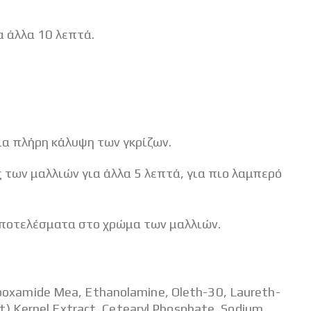
α άλλα 10 λεπτά.
ια πλήρη κάλυψη των γκρίζων.
 των μαλλιών για άλλα 5 λεπτά, για πιο λαμπερό
αποτελέσματα στο χρώμα των μαλλιών.
xamide Mea, Ethanolamine, Oleth-30, Laureth-
at) Kernel Extract, Cetearyl Phosphate, Sodium