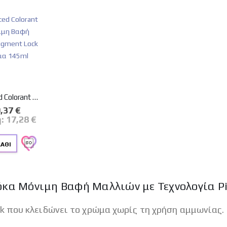
Korres Argan Oil Advanced Colorant 7.0 Ξανθό Φυσικό Μόνιμη Βαφή Μαλλιών με Τεχνολογία Pigment Lock που κλειδώνει το Χρώμα 145ml
ική
,37 €
μή
ή:
17,28 €
ΆΘΙ
 Μόκα Μόνιμη Βαφή Μαλλιών με Τεχνολογία 
k που κλειδώνει το χρώμα χωρίς τη χρήση αμμωνίας.