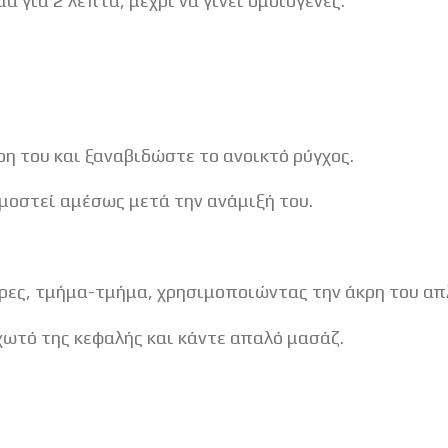
α για 2 λεπτά, μέχρι να γίνει ομοιογενές.
ρη του και ξαναβιδώστε το ανοικτό ρύγχος.
μοστεί αμέσως μετά την ανάμιξή του.
κρες, τμήμα-τμήμα, χρησιμοποιώντας την άκρη του απλ
χωτό της κεφαλής και κάντε απαλό μασάζ.