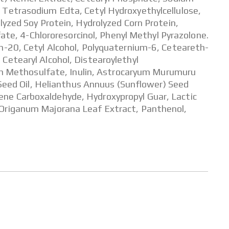
 Tetrasodium Edta, Cetyl Hydroxyethylcellulose,
lyzed Soy Protein, Hydrolyzed Corn Protein,
e, 4-Chlororesorcinol, Phenyl Methyl Pyrazolone.
0, Cetyl Alcohol, Polyquaternium-6, Ceteareth-
tearyl Alcohol, Distearoylethyl
m Methosulfate, Inulin, Astrocaryum Murumuru
a Seed Oil, Helianthus Annuus (Sunflower) Seed
ene Carboxaldehyde, Hydroxypropyl Guar, Lactic
, Origanum Majorana Leaf Extract, Panthenol,