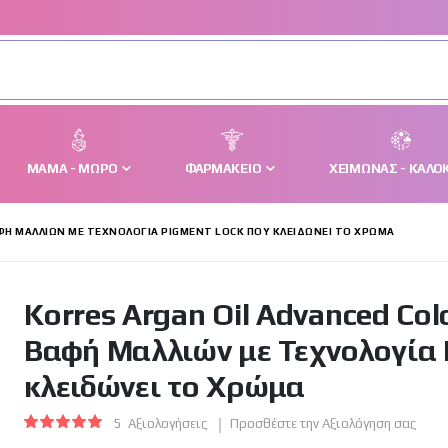
ΜΑΜΆ - ΜΩΡΌ
ΦΑΡΜΑΚΕΊΟ
ΧΕΙΜΏΝΑΣ - ΚΑΛΟΚ
ΦΉ ΜΑΛΛΙΏΝ ΜΕ ΤΕΧΝΟΛΟΓΊΑ PIGMENT LOCK ΠΟΥ ΚΛΕΙΔΏΝΕΙ ΤΟ ΧΡΏΜΑ
Korres Argan Oil Advanced Co
Βαφή Μαλλιών με Τεχνολογία 
κλειδώνει το Χρώμα
5
Αξιολογήσεις
Προσθέστε την Αξιολόγηση σας
Βαθμολογία:
100
100
% of