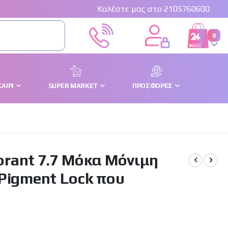
Καλέστε μας στο 2105760600
στο
0
Cart
ΑΊΡΙ
SUPER MARKET
ΠΡΟΣΦΟΡΈΣ
lorant 7.7 Μόκα Μόνιμη
Pigment Lock που