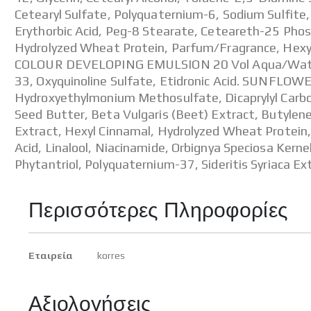
Cetearyl Sulfate, Polyquaternium-6, Sodium Sulfite
Erythorbic Acid, Peg-8 Stearate, Ceteareth-25 Phosp
Hydrolyzed Wheat Protein, Parfum/Fragrance, Hexyl
COLOUR DEVELOPING EMULSION 20 Vol Aqua/Water/Ea
33, Oxyquinoline Sulfate, Etidronic Acid. SUNFL
Hydroxyethylmonium Methosulfate, Dicaprylyl Carb
Seed Butter, Beta Vulgaris (Beet) Extract, Butylene 
Extract, Hexyl Cinnamal, Hydrolyzed Wheat Protein,
Acid, Linalool, Niacinamide, Orbignya Speciosa Ker
Phytantriol, Polyquaternium-37, Sideritis Syriaca E
Περισσότερες Πληροφορίες
Περισσότερες
Εταιρεία
korres
Πληροφορίες
Αξιολογήσεις