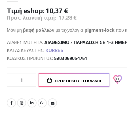
Tιμή eshop:
10,37 €
Προτ. λιανική τιμή:
17,28 €
Μόνιμη
βαφή μαλλιών
με τεχνολογία
pigment-lock
που κ
ΔΙΑΘΕΣΙΜΌΤΗΤΑ:
ΔΙΑΘΈΣΙΜΟ / ΠΑΡΆΔΟΣΗ ΣΕ 1-3 ΗΜΈ
ΚΑΤΑΣΚΕΥΑΣΤΉΣ:
KORRES
ΚΩΔΙΚΌΣ ΠΡΟΪΌΝΤΟΣ
5203069054761
ΠΡΟΣΘΉΚΗ ΣΤΟ ΚΑΛΆΘΙ