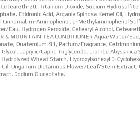
, Ceteareth-20, Titanium Dioxide, Sodium Hydrosulfite,
hate, Etidronic Acid, Argania Spinosa Kernel Oil, Hydro
 Cinnamal, m-Aminophenol, p-Methylaminophenol Sulfat
u, Hydrogen Peroxide, Cetearyl Alcohol, Ceteareth-2
OWER & MOUNTAIN TEA CONDITIONER Aqua/Water/Eau, Ce
onate, Quaternium-91, Parfum/Fragrance, Cetrimoniu
Glycol, Caprylic/Capric Triglyceride, Crambe Abyssinic
 Hydrolyzed Wheat Starch, Hydroxyisohexyl 3-Cyclohex
nel Oil, Origanum Dictamnus Flower/Leaf/Stem Extract
xtract, Sodium Gluceptate.