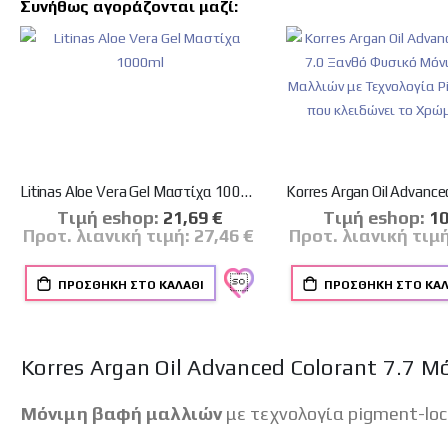
Συνήθως αγοράζονται μαζί:
Litinas Aloe Vera Gel Μαστίχα 1000ml
Tιμή eshop:
Ειδική
21,69 €
Tιμή eshop:
Ειδ
10
Τιμή
Τι
Προτ. λιανική τιμή:
27,46 €
Προτ. λιανική τιμ
ΠΡΟΣΘΉΚΗ ΣΤΟ ΚΑΛΆΘΙ
ΠΡΟΣΘΉΚΗ ΣΤΟ ΚΑΛ
Korres Argan Oil Advanced Colorant 7.7
Μόνιμη βαφή μαλλιών
με τεχνολογία pigment-loc