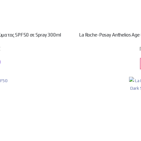
Σώματος SPF50 σε Spray 300ml
La Roche-Posay Αnthelios Age
€