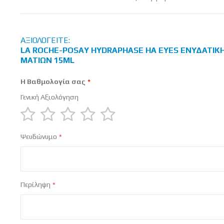
στις
ΑΞΙΟΛΟΓΕΊΤΕ:
LA ROCHE-POSAY HYDRAPHASE HA EYES ΕΝΥΔΑΤΙΚ
ΜΑΤΙΏΝ 15ML
Η Βαθμολογία σας
Γενική Αξιολόγηση
1
2
3
4
5
Ψευδώνυμο
star
stars
stars
stars
stars
Περίληψη