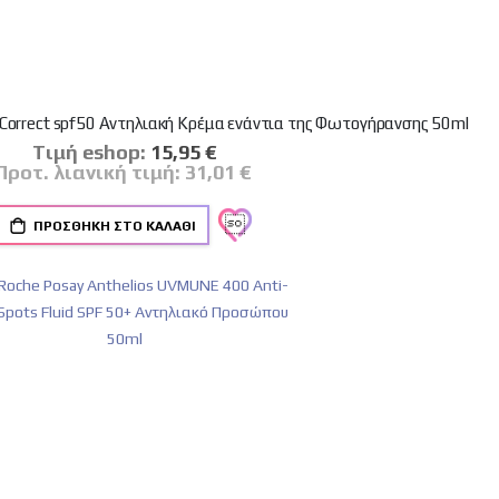
 Correct spf50 Αντηλιακή Κρέμα ενάντια της Φωτογήρανσης 50ml
Tιμή eshop:
Ειδική
15,95 €
Τιμή
Προτ. λιανική τιμή:
31,01 €
ΠΡΟΣΘΉΚΗ ΣΤΟ ΚΑΛΆΘΙ