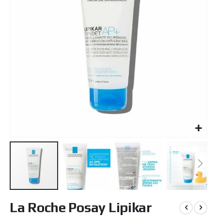
Μετάβαση
La Roche Posay Lipikar
στην
αρχή