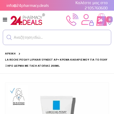
Καλέστε μας στο
info@24pharmacy.deals
2105760600
Εναλλαγή
στ
0
Cart
Πλοήγησης
Αναζήτηση εδώ...
ΑΡΧΙΚΉ
LA ROCHE POSAY LIPIKAR SYNDET AP+ ΚΡΈΜΑ ΚΑΘΑΡΙΣΜΟΎ ΓΙΑ ΤΟ ΠΟΛΎ
ΞΗΡΌ ΔΈΡΜΑ ΜΕ ΤΆΣΗ ΑΤΟΠΊΑΣ 200ML
Μετάβαση
στο
τέλος
της
συλλογής
εικόνων