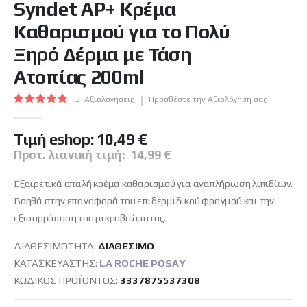
Syndet AP+ Κρέμα
της
συλλογής
Καθαρισμού για το Πολύ
εικόνων
Ξηρό Δέρμα με Τάση
Ατοπίας 200ml
Βαθμολογία:
3
Αξιολογήσεις
Προσθέστε την Αξιολόγηση σας
100
100
% of
Tιμή eshop:
10,49 €
Προτ. λιανική τιμή:
14,99 €
Εξαιρετικά απαλή κρέμα καθαρισμού για αναπλήρωση λιπιδίων.
Βοηθά στην επαναφορά του επιδερμιδικού φραγμού και την
εξισορρόπηση του μικροβιώματος.
ΔΙΑΘΕΣΙΜΌΤΗΤΑ:
ΔΙΑΘΈΣΙΜO
ΚΑΤΑΣΚΕΥΑΣΤΉΣ:
LA ROCHE POSAY
ΚΩΔΙΚΌΣ ΠΡΟΪΌΝΤΟΣ
3337875537308