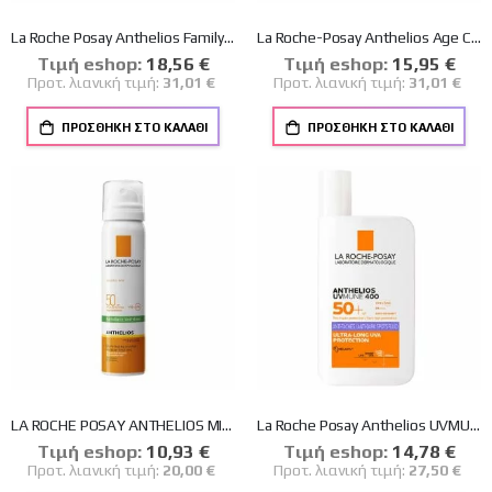
La Roche Posay Anthelios Family Αδιάβροχη Αντηλιακή Λοσιόν Σώματος SPF50 σε Spray 300ml
La Roche-Posay Αnthelios Age Correct spf50 Αντηλιακή Κρέμα ενάντια της Φωτογήρανσης 50ml
Tιμή eshop:
Ειδική
18,56 €
Tιμή eshop:
Ειδική
15,95 €
Τιμή
Τιμή
Προτ. λιανική τιμή:
31,01 €
Προτ. λιανική τιμή:
31,01 €
ΠΡΟΣΘΉΚΗ ΣΤΟ ΚΑΛΆΘΙ
ΠΡΟΣΘΉΚΗ ΣΤΟ ΚΑΛΆΘΙ
LA ROCHE POSAY ANTHELIOS MIST SPF50 ΑΝΤΙΗΛΙΑΚΟ ΣΠΡΕΙ ΠΡΟΣΩΠΟΥ 75ml
La Roche Posay Anthelios UVMUNE 400 Anti-Dark Spots Fluid SPF 50+ Αντηλιακό Προσώπου 50ml
Tιμή eshop:
Ειδική
10,93 €
Tιμή eshop:
Ειδική
14,78 €
Τιμή
Τιμή
Προτ. λιανική τιμή:
20,00 €
Προτ. λιανική τιμή:
27,50 €