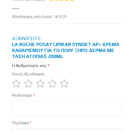
100%
*****
Δημοσιεύτηκε
Αξιολόγηση από
Guest
18/3/25
στις
ΑΞΙΟΛΟΓΕΊΤΕ:
LA ROCHE POSAY LIPIKAR SYNDET AP+ ΚΡΈΜΑ
ΚΑΘΑΡΙΣΜΟΎ ΓΙΑ ΤΟ ΠΟΛΎ ΞΗΡΌ ΔΈΡΜΑ ΜΕ
ΤΆΣΗ ΑΤΟΠΊΑΣ 200ML
Η Βαθμολογία σας
Γενική Αξιολόγηση
1
2
3
4
5
Ψευδώνυμο
star
stars
stars
stars
stars
Περίληψη