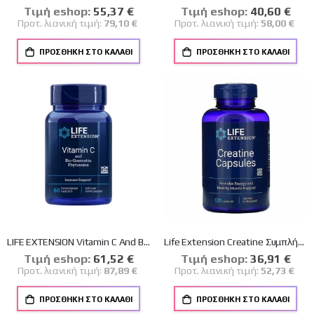
Tιμή eshop:
Ειδική
55,37 €
Tιμή eshop:
Ειδική
40,60 €
Τιμή
Τιμή
Προτ. λιανική τιμή:
79,10 €
Προτ. λιανική τιμή:
58,00 €
ΠΡΟΣΘΉΚΗ ΣΤΟ ΚΑΛΆΘΙ
ΠΡΟΣΘΉΚΗ ΣΤΟ ΚΑΛΆΘΙ
LIFE EXTENSION Vitamin C And Bio-Quercetin Phytosome 60 Φυτικές Κάψουλες
Life Extension Creatine Συμπλήρωμα Διατροφής που Βοηθάει στην Μυική Ενδυνάμωση, 120caps
Tιμή eshop:
Ειδική
61,52 €
Tιμή eshop:
Ειδική
36,91 €
Τιμή
Τιμή
Προτ. λιανική τιμή:
87,89 €
Προτ. λιανική τιμή:
52,73 €
ΠΡΟΣΘΉΚΗ ΣΤΟ ΚΑΛΆΘΙ
ΠΡΟΣΘΉΚΗ ΣΤΟ ΚΑΛΆΘΙ