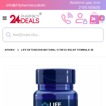
Καλέστε μας στο
info@24pharmacy.deals
2105760600
Εναλλαγή
στ
0
Cart
Πλοήγησης
Αναζήτηση εδώ...
ΑΡΧΙΚΉ
LIFE EXTENSION NATURAL STRESS RELIEF FORMULA 30
Μετάβαση
στο
τέλος
της
συλλογής
εικόνων