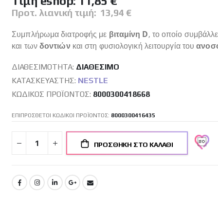
Tιμή eshop:
11,85 €
Προτ. λιανική τιμή:
13,94 €
Συμπλήρωμα διατροφής με
βιταμίνη D
, το οποίο συμβάλλ
και των
δοντιών
και στη φυσιολογική λειτουργία του
ανοσο
ΔΙΑΘΕΣΙΜΌΤΗΤΑ:
ΔΙΑΘΈΣΙΜO
ΚΑΤΑΣΚΕΥΑΣΤΉΣ:
NESTLE
ΚΩΔΙΚΌΣ ΠΡΟΪΌΝΤΟΣ
8000300418668
ΕΠΙΠΡΟΣΘΕΤΟΙ ΚΩΔΙΚΟΙ ΠΡΟΪΟΝΤΟΣ:
8000300416435
ΠΡΟΣΘΉΚΗ ΣΤΟ ΚΑΛΆΘΙ