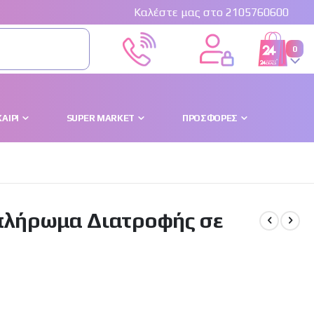
Καλέστε μας στο 2105760600
0
Cart
ΑΊΡΙ
SUPER MARKET
ΠΡΟΣΦΟΡΈΣ
μπλήρωμα Διατροφής σε