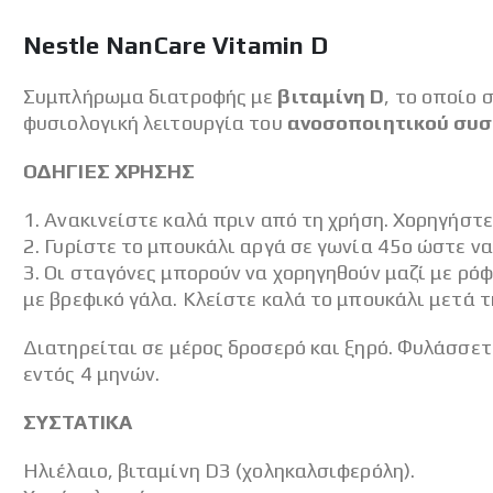
της
Nestle NanCare Vitamin D
συλλογής
εικόνων
Συμπλήρωμα διατροφής με
βιταμίνη D
, το οποίο
φυσιολογική λειτουργία του
ανοσοποιητικού συ
ΟΔΗΓΙΕΣ ΧΡΗΣΗΣ
1. Ανακινείστε καλά πριν από τη χρήση. Χορηγήστ
2. Γυρίστε το μπουκάλι αργά σε γωνία 45ο ώστε ν
3. Οι σταγόνες μπορούν να χορηγηθούν μαζί με ρόφ
με βρεφικό γάλα. Κλείστε καλά το μπουκάλι μετά τ
​Διατηρείται σε μέρος δροσερό και ξηρό. Φυλάσσε
εντός 4 μηνών.
ΣΥΣΤΑΤΙΚΑ
Ηλιέλαιο, βιταμίνη D3 (χοληκαλσιφερόλη).