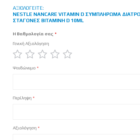
ΑΞΙΟΛΟΓΕΊΤΕ:
NESTLE NANCARE VITAMIN D ΣΥΜΠΛΉΡΩΜΑ ΔΙΑΤΡ
ΣΤΑΓΌΝΕΣ ΒΙΤΑΜΊΝΗ D 10ML
Η Βαθμολογία σας
Γενική Αξιολόγηση
1
2
3
4
5
Ψευδώνυμο
star
stars
stars
stars
stars
Περίληψη
Αξιολόγηση