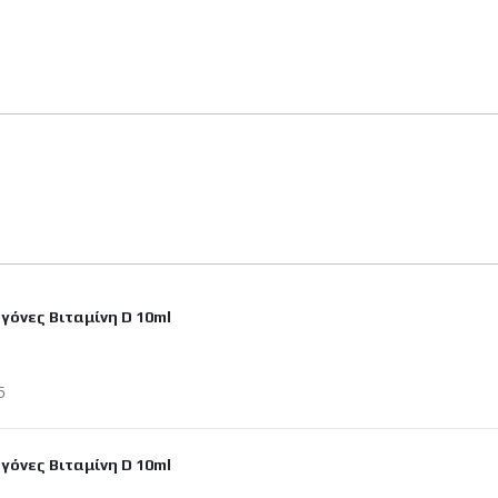
γόνες Βιταμίνη D 10ml
ιεύτηκε
5
γόνες Βιταμίνη D 10ml